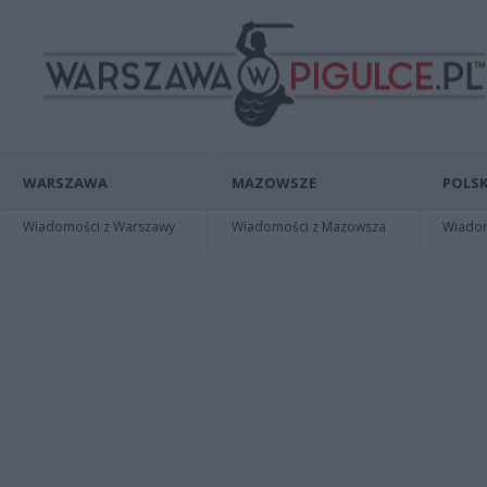
WARSZAWA
MAZOWSZE
POLSK
Wiadomości z Warszawy
Wiadomości z Mazowsza
Wiadomo