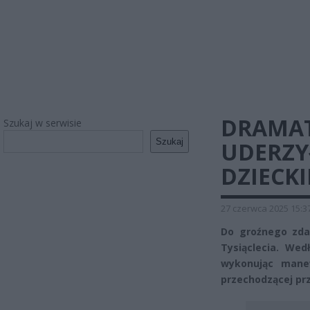
DRAMAT
Szukaj w serwisie
Szukaj
UDERZY
DZIECK
27 czerwca 2025 15:3
Do groźnego zdar
Tysiąclecia. Wed
wykonując manew
przechodzącej prz