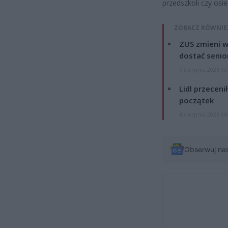
przedszkoli czy osi
ZOBACZ RÓWNIE
ZUS zmieni w
dostać senio
7 sierpnia 2026 13
Lidl przeceni
początek
4 sierpnia 2026 16
Obserwuj na