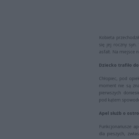
Kobieta przechodzi
się jej roczny syn
asfalt. Na miejsce
Dziecko trafiło do
Chłopiec, pod opie
moment nie są zna
pierwszych doniesi
pod kątem spowodo
Apel służb o ostr
Funkcjonariusze ap
dla pieszych, zwła