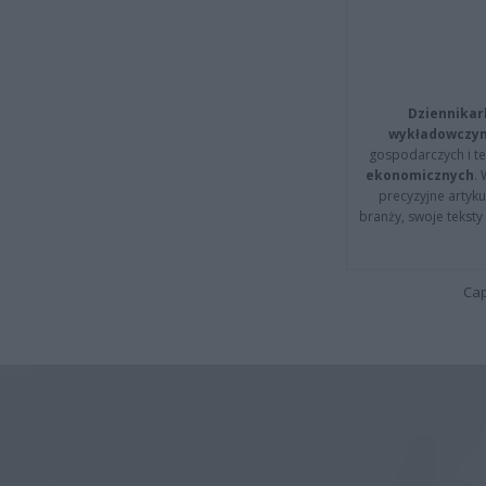
Dziennikar
wykładowczyn
gospodarczych i t
ekonomicznych
.
precyzyjne artyku
branży, swoje tekst
Cap