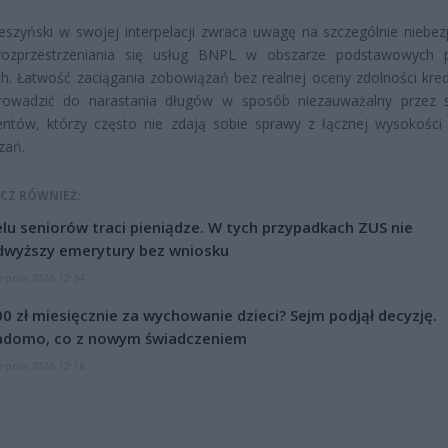
eszyński w swojej interpelacji zwraca uwagę na szczególnie niebez
rozprzestrzeniania się usług BNPL w obszarze podstawowych 
h. Łatwość zaciągania zobowiązań bez realnej oceny zdolności kre
owadzić do narastania długów w sposób niezauważalny przez 
ntów, którzy często nie zdają sobie sprawy z łącznej wysokości
zań.
CZ RÓWNIEŻ:
lu seniorów traci pieniądze. W tych przypadkach ZUS nie
dwyższy emerytury bez wniosku
erpnia 2026 12:34
0 zł miesięcznie za wychowanie dzieci? Sejm podjął decyzję.
adomo, co z nowym świadczeniem
erpnia 2026 12:16