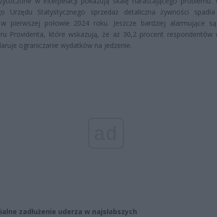
zytoczone w interpelacji pokazują skalę narastającego problemu.
o Urzędu Statystycznego sprzedaż detaliczna żywności spadł
 w pierwszej połowie 2024 roku. Jeszcze bardziej alarmujące są
ru Providenta, które wskazują, że aż 30,2 procent respondentów
laruje ograniczanie wydatków na jedzenie.
ad
ialne zadłużenie uderza w najsłabszych