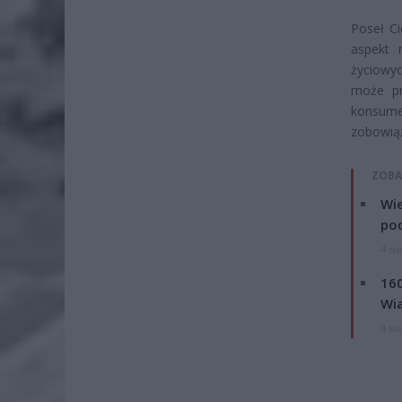
Poseł Ci
aspekt 
życiowyc
może pr
konsume
zobowią
ZOBA
Wie
po
4 si
160
Wi
4 si