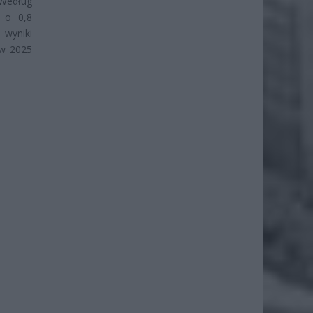
 Według
a o 0,8
 wyniki
 w 2025