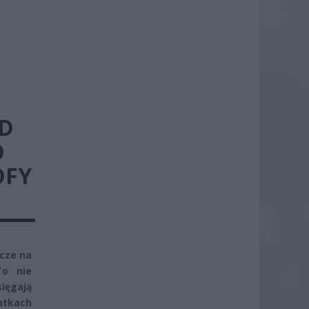
D
O
OFY
cze na
To nie
sięgają
atkach