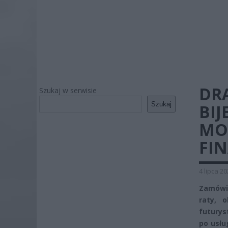
DR
Szukaj w serwisie
Szukaj
BIJ
MO
FI
4 lipca 2
Zamówie
raty, 
futurys
po usłu