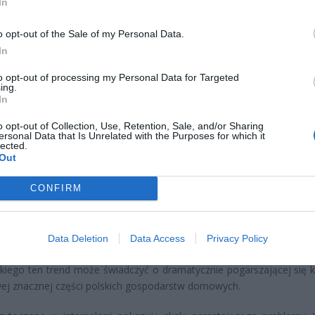
In
o opt-out of the Sale of my Personal Data.
In
to opt-out of processing my Personal Data for Targeted
ing.
In
lacja poselska złożona 18 kwietnia 2025 roku przez posła J
skiego ujawnia niepokojące zjawisko w polskiej gospodarce. Pl
o opt-out of Collection, Use, Retention, Sale, and/or Sharing
ersonal Data that Is Unrelated with the Purposes for which it
ze, w tym popularne aplikacje do zamawiania jedzenia, masowo za
lected.
Out
acować z firmami finansowymi takimi jak Klarna czy PayPo, umożl
ntom odroczenie płatności za obiad czy zakupy spożywcze nawet 
CONFIRM
NPL (Buy Now Pay Later), znany wcześniej głównie z e-commer
 droższych produktów elektronicznych czy odzieży, trafia dziś w
Data Deletion
Data Access
Privacy Policy
nej konsumpcji podstawowych artykułów żywnościowych. Zdanie
kiego ten trend może świadczyć o dramatycznie pogarszającej się k
ej znacznej części polskich gospodarstw domowych.