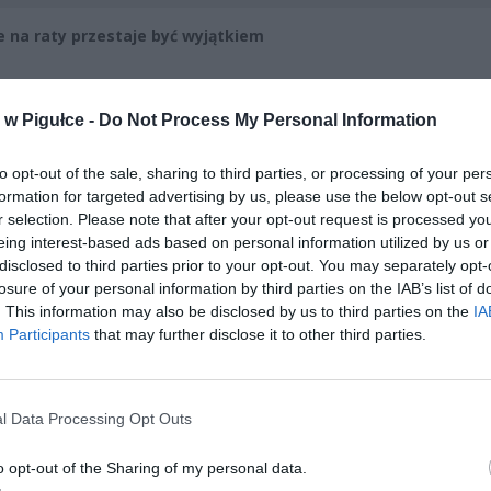
e na raty przestaje być wyjątkiem
CZ RÓWNIEŻ:
w Pigułce -
Do Not Process My Personal Information
l przecenił hit do kuchni. Air fryer tańszy aż o 150 zł, a to dop
czątek
to opt-out of the sale, sharing to third parties, or processing of your per
erpnia 2026 16:06
formation for targeted advertising by us, please use the below opt-out s
niądze dla milionów polskich rodzin. ZUS wypłacił już 173 mln z
r selection. Please note that after your opt-out request is processed y
eing interest-based ads based on personal information utilized by us or
oski wciąż można składać
disclosed to third parties prior to your opt-out. You may separately opt-
erpnia 2026 12:56
losure of your personal information by third parties on the IAB’s list of
. This information may also be disclosed by us to third parties on the
IA
Participants
that may further disclose it to other third parties.
l Data Processing Opt Outs
o opt-out of the Sharing of my personal data.
ad