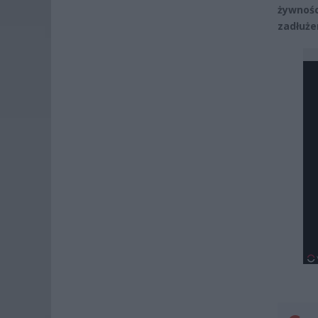
żywnośc
zadłuże