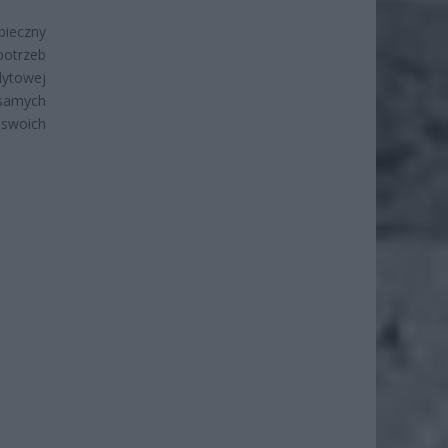
pieczny
potrzeb
dytowej
samych
 swoich