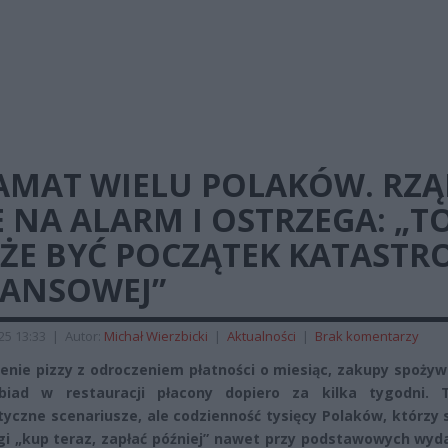
AMAT WIELU POLAKÓW. RZĄ
E NA ALARM I OSTRZEGA: „T
ŻE BYĆ POCZĄTEK KATASTR
NANSOWEJ”
025 13:33
|
Autor:
Michał Wierzbicki
|
Aktualności
|
Brak komentarzy
nie pizzy z odroczeniem płatności o miesiąc, zakupy spożyw
obiad w restauracji płacony dopiero za kilka tygodni. 
tyczne scenariusze, ale codzienność tysięcy Polaków, którzy 
gi „kup teraz, zapłać później” nawet przy podstawowych wyd