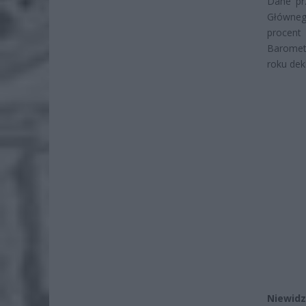
Dane pr
Główneg
procent
Baromet
roku dek
Niewidz