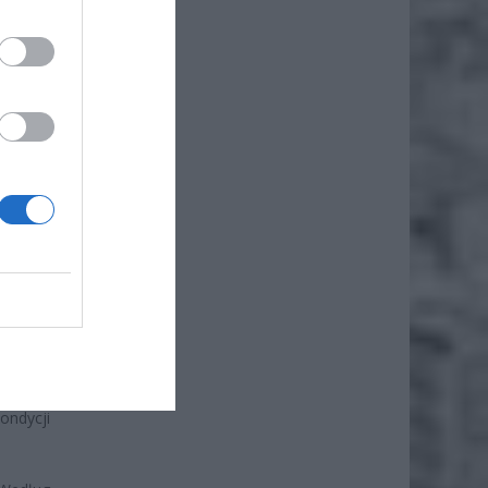
anusza
atformy
czynają
iwiając
o kilka
ce przy
 obszar
m posła
ondycji