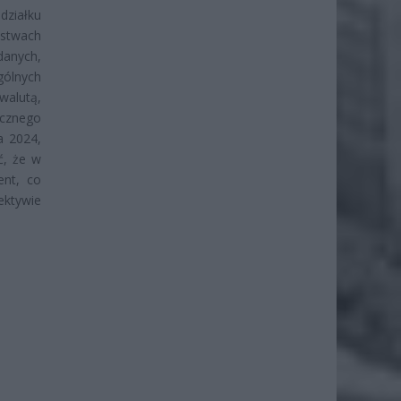
działku
stwach
danych,
gólnych
walutą,
icznego
a 2024,
ć, że w
ent, co
ektywie