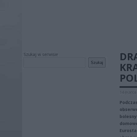
DR
Szukaj w serwisie
Szukaj
KRA
PO
14 marca 
Podcza
obserw
bolesny
domowe
Eurost