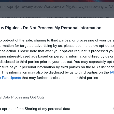
braz zaprojektowany przez Warszawa w Pigułce wygenerowany w DA
ją sięgającą 4,3 procent w ujęciu rocznym według metodologii HICP,
e niechlubną, piątą pozycję w rankingu krajów Unii Europejskiej, gdz
w Pigułce -
Do Not Process My Personal Information
jszybciej. Ten alarmujący wskaźnik wyprzedzają jedynie Węgry z za
 5,7 procent, Rumunia z 5,3 procent, Chorwacja z 5 procent oraz Bu
to opt-out of the sale, sharing to third parties, or processing of your per
eznacznie wyprzedza Polskę.
formation for targeted advertising by us, please use the below opt-out s
r selection. Please note that after your opt-out request is processed y
eing interest-based ads based on personal information utilized by us or
disclosed to third parties prior to your opt-out. You may separately opt-
losure of your personal information by third parties on the IAB’s list of
. This information may also be disclosed by us to third parties on the
IA
Participants
that may further disclose it to other third parties.
ad
l Data Processing Opt Outs
o opt-out of the Sharing of my personal data.