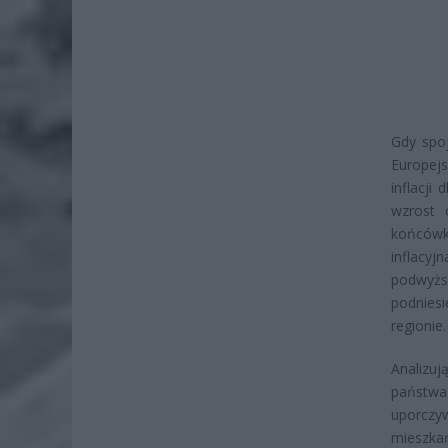
Gdy spoj
Europejs
inflacji
wzrost 
końcówk
inflacyj
podwyższ
podniesi
regionie.
Analizuj
państwa 
uporczy
mieszka