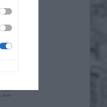
że
iero
 przede
podarki
netarne
m życia
 skutki