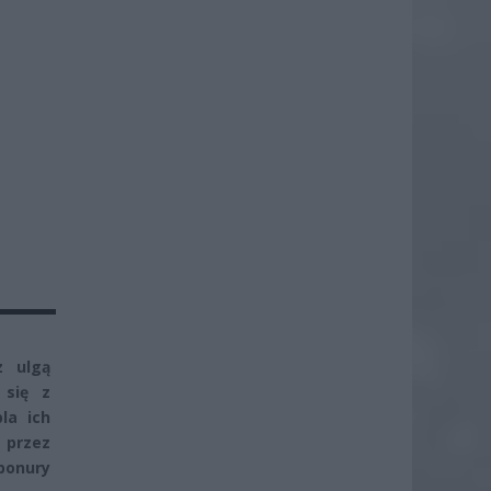
z ulgą
 się z
la ich
 przez
ponury