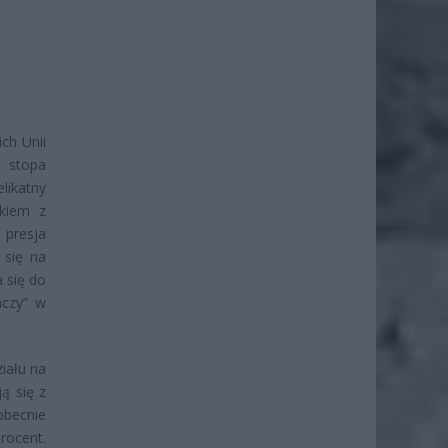
ch Unii
a stopa
likatny
kiem z
 presja
 się na
 się do
aczy” w
iału na
ą się z
becnie
rocent.