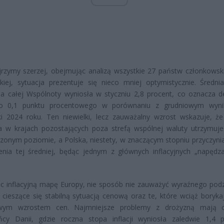
rzymy szerzej, obejmując analizą wszystkie 27 państw członkowski
kiej, sytuacja prezentuje się nieco mniej optymistycznie. Średni
 dla całej Wspólnoty wyniosła w styczniu 2,8 procent, co oznacza de
o 0,1 punktu procentowego w porównaniu z grudniowym wyni
i 2024 roku. Ten niewielki, lecz zauważalny wzrost wskazuje, że
na w krajach pozostających poza strefą wspólnej waluty utrzymuje
onym poziomie, a Polska, niestety, w znaczącym stopniu przyczynia
enia tej średniej, będąc jednym z głównych inflacyjnych „napędz
ąc inflacyjną mapę Europy, nie sposób nie zauważyć wyraźnego podz
cieszące się stabilną sytuacją cenową oraz te, które wciąż borykaj
wym wzrostem cen. Najmniejsze problemy z drożyzną mają o
ńcy Danii, gdzie roczna stopa inflacji wyniosła zaledwie 1,4 p