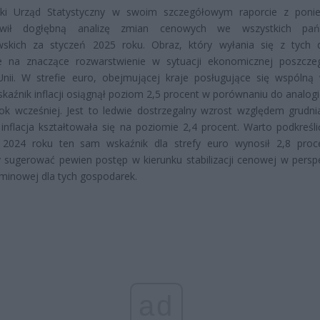
ski Urząd Statystyczny w swoim szczegółowym raporcie z ponie
tawił dogłębną analizę zmian cenowych we wszystkich pań
wskich za styczeń 2025 roku. Obraz, który wyłania się z tych 
e na znaczące rozwarstwienie w sytuacji ekonomicznej poszcze
nii. W strefie euro, obejmującej kraje posługujące się wspólną 
skaźnik inflacji osiągnął poziom 2,5 procent w porównaniu do analog
ok wcześniej. Jest to ledwie dostrzegalny wzrost względem grudni
 inflacja kształtowała się na poziomie 2,4 procent. Warto podkreśli
u 2024 roku ten sam wskaźnik dla strefy euro wynosił 2,8 proc
sugerować pewien postęp w kierunku stabilizacji cenowej w persp
minowej dla tych gospodarek.
ad