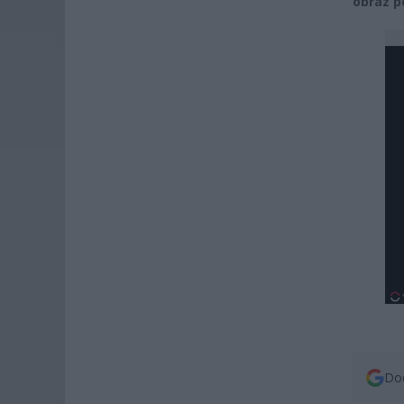
obraz p
Dod