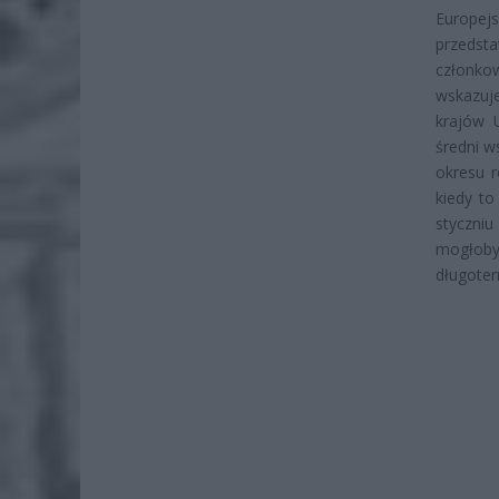
Europej
przeds
członko
wskazuj
krajów U
średni w
okresu r
kiedy to
styczni
mogłoby 
długoter