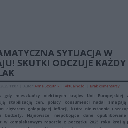
AMATYCZNA SYTUACJA W
JU! SKUTKI ODCZUJE KAŻDY
LAK
2025 11:07
|
Autor:
Anna Szkutnik
|
Aktualności
|
Brak komentarzy
s gdy mieszkańcy niektórych krajów Unii Europejskiej 
ują stabilizację cen, polscy konsumenci nadal zmagają
m ciężarem galopującej inflacji, która nieustannie uszczup
 budżety. Najnowsze, niepokojące dane opublikowane
at w kompleksowym raporcie z początku 2025 roku kreślą 