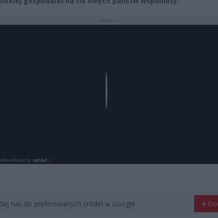
olskiej gospodarki na tle innych państw wspólnoty.
REKLAMA
Play
aj nas do preferowanych źródeł w Google
Do