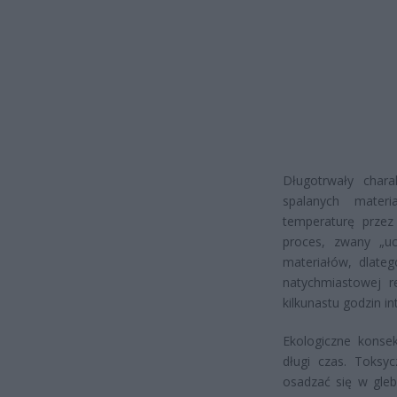
Długotrwały char
spalanych mater
temperaturę przez
proces, zwany „u
materiałów, dlate
natychmiastowej r
kilkunastu godzin i
Ekologiczne konse
długi czas. Toksy
osadzać się w gleb