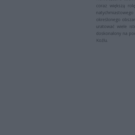
coraz większą rol
natychmiastoweg
określonego obszar
uratować wiele ist
doskonalony na pod
Koźlu.