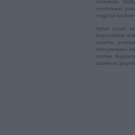
środowiska. Służ
monitorować pozio
mogą być kosztowne
Wpływ pożaru na
bezpośrednich stra
towarów, przedsię
funkcjonowaniu. Ew
możliwe długoter
działalność gospoda