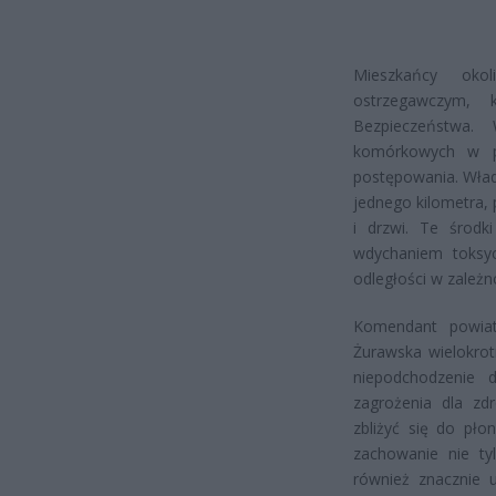
Mieszkańcy okol
ostrzegawczym,
Bezpieczeństwa.
komórkowych w pow
postępowania. Władz
jednego kilometra,
i drzwi. Te środk
wdychaniem toksyc
odległości w zależno
Komendant powiat
Żurawska wielokro
niepodchodzenie 
zagrożenia dla zd
zbliżyć się do pło
zachowanie nie ty
również znacznie 