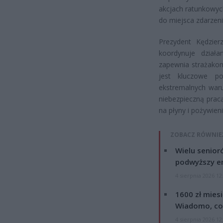
akcjach ratunkowych
do miejsca zdarzen
Prezydent Kędzier
koordynuje działa
zapewnia strażakom
jest kluczowe po
ekstremalnych waru
niebezpieczną prac
na płyny i pożywieni
ZOBACZ RÓWNIE
Wielu senior
podwyższy e
4 sierpnia 2026 12
1600 zł mies
Wiadomo, co
4 sierpnia 2026 12