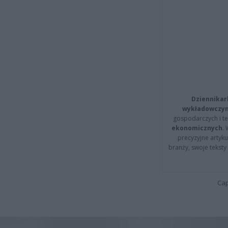
Dziennikar
wykładowczyn
gospodarczych i t
ekonomicznych
.
precyzyjne artyku
branży, swoje tekst
Cap