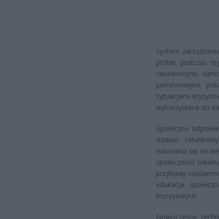
System zarządzania
próbie podczas te
ratunkowymi, samo
państwowymi pok
sytuacjami kryzyso
wykorzystane do da
Społeczna odpowie
działań ratunkowy
narażania się na n
społeczność lokaln
przykłady solidarno
edukacja społecz
kryzysowych.
Nowoczesne techno