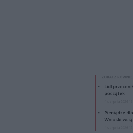
ZOBACZ RÓWNIE
Lidl przeceni
początek
4 sierpnia 2026 16
Pieniądze dla
Wnioski wcią
4 sierpnia 2026 12