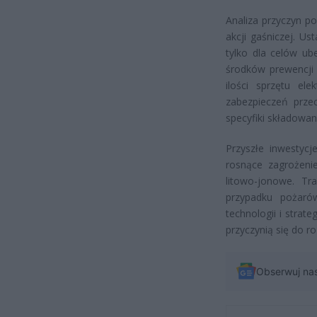
Analiza przyczyn p
akcji gaśniczej. U
tylko dla celów ub
środków prewencji
ilości sprzętu ele
zabezpieczeń prze
specyfiki składowa
Przyszłe inwestycj
rosnące zagrożeni
litowo-jonowe. Tr
przypadku pożar
technologii i strat
przyczynią się do ro
Obserwuj na