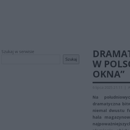
DRAMAT
Szukaj w serwisie
Szukaj
W POLSC
OKNA”
6 lipca 2025 21:11
|
A
Na południowyc
dramatyczna bitw
niemal dwustu fu
hala magazynowa
najpoważniejsz