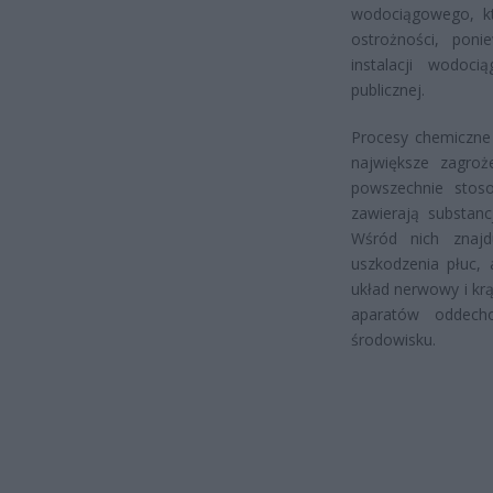
wodociągowego, kt
ostrożności, pon
instalacji wodoc
publicznej.
Procesy chemiczne 
największe zagroż
powszechnie stoso
zawierają substanc
Wśród nich znaj
uszkodzenia płuc,
układ nerwowy i kr
aparatów oddech
środowisku.