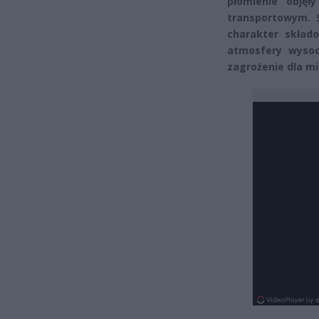
płomienie objęł
transportowym. 
charakter skład
atmosfery wysoc
zagrożenie dla mi