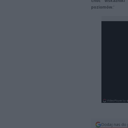
choć wskaźniki 
poziomów.’
Dodaj nas do 