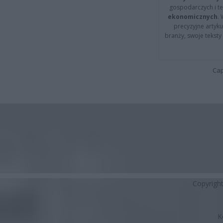
gospodarczych i t
ekonomicznych
.
precyzyjne artyku
branży, swoje tekst
Cap
Copyrigh
K