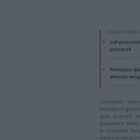
ZOBACZ RÓWNIE
Lidl przeceni
początek
4 sierpnia 2026 16
Pieniądze dla
Wnioski wcią
4 sierpnia 2026 12
Szczególnie isto
koniunktura gospod
gdzie przemysł zm
gospodarce. Mimo t
w listopadzie firm
wartością niższą niż