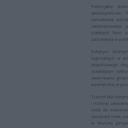
Potencjalne skut
wieloaspektowe. 
zatrudnienia wśr
zainteresowania 
stabilnych form z
zatrudnienia w pols
Kolejnym istotny
regionalnych w po
eksportowego mog
rozwiniętym sekt
zawirowania gospo
wewnętrznej w posz
Trzecim kluczowym 
i rozwoju zawodow
osób do inwestowa
obszarach mniej po
w dłuższej persp