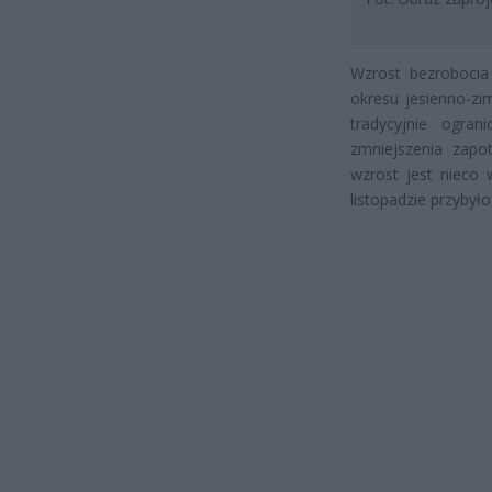
Wzrost bezrobocia
okresu jesienno-zi
tradycyjnie ogra
zmniejszenia zapo
wzrost jest nieco 
listopadzie przybyło