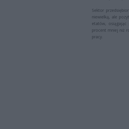
Sektor przedsiębio
niewielką, ale poz
etatów, osiągając 
procent mniej niż r
pracy.