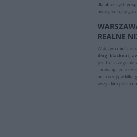
dla uboższych gosp
awaryjnych, by got
WARSZAWA:
REALNE N
W dużym mieście naj
długi blackout, 
jest tu szczególnie
sprawiają, że mies
pustoszeją w kilka 
wszystkim polisa na