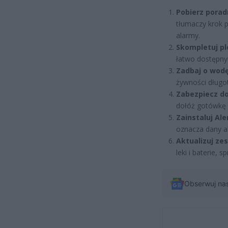
Pobierz porad
tłumaczy krok p
alarmy.
Skompletuj p
łatwo dostępnym
Zadbaj o wodę
żywności długo
Zabezpiecz d
dołóż gotówkę 
Zainstaluj Ale
oznacza dany a
Aktualizuj zes
leki i baterie, 
Obserwuj na