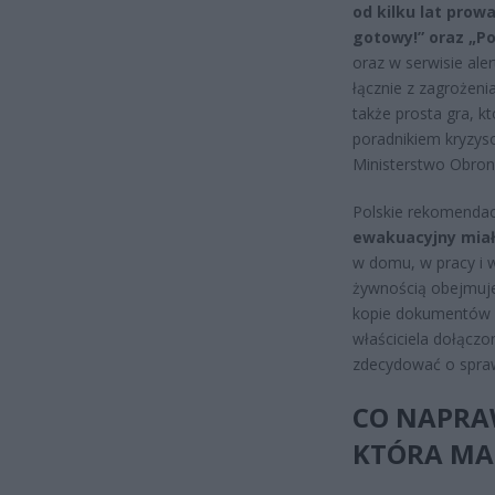
od kilku lat prow
gotowy!” oraz „Po
oraz w serwisie aler
łącznie z zagrożeni
także prosta gra, 
poradnikiem kryzys
Ministerstwo Obro
Polskie rekomendacj
ewakuacyjny miał
w domu, w pracy i w
żywnością obejmuje
kopie dokumentów na
właściciela dołączo
zdecydować o spraw
CO NAPRAW
KTÓRA MA