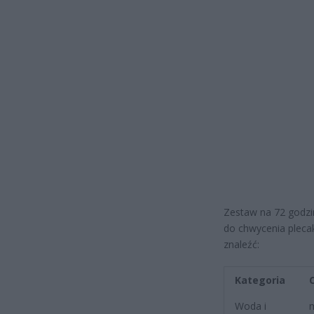
Zestaw na 72 godzi
do chwycenia pleca
znaleźć:
Kategoria
Woda i
m