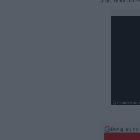
„czy”, tylko „co r
Dodaj nas do 