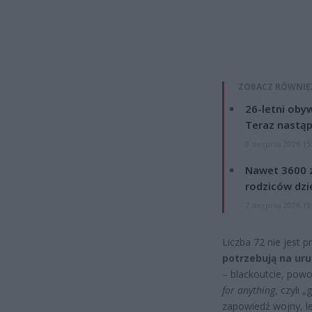
ZOBACZ RÓWNIE
26-letni obyw
Teraz nastąp
8 sierpnia 2026 15
Nawet 3600 z
rodziców dzie
7 sierpnia 2026 19
Liczba 72 nie jest 
potrzebują na ur
– blackoutcie, powo
for anything
, czyli
zapowiedź wojny, le