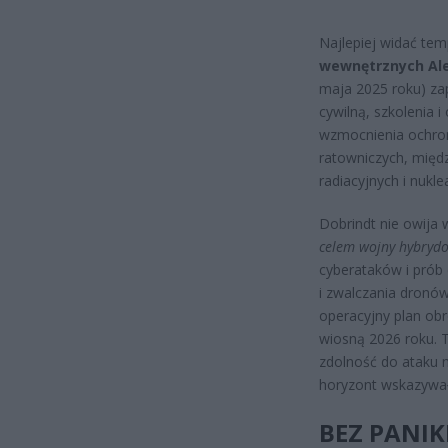
Najlepiej widać te
wewnętrznych Ale
maja 2025 roku) za
cywilną, szkolenia 
wzmocnienia ochrony
ratowniczych, międ
radiacyjnych i nukl
Dobrindt nie owija
celem wojny hybryd
cyberataków i prób 
i zwalczania dronów
operacyjny plan obr
wiosną 2026 roku. T
zdolność do ataku 
horyzont wskazywał
BEZ PANIK