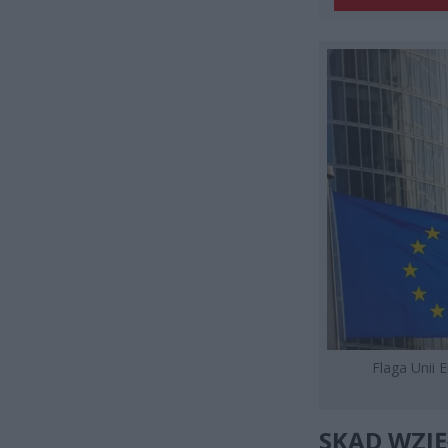
Flaga Unii 
SKĄD WZIĘ