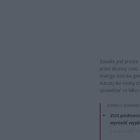
Zasada jest prosta: 
przez dłuższy czas.
małego dziecka (pie
inaczej dla osoby s
sprawdzać co kilka
ZOBACZ RÓWNIE
ZUS podniesie
wynieść wypł
7 sierpnia 2026 19