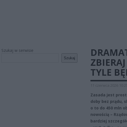
DRAMAT
Szukaj w serwisie
Szukaj
ZBIERAJ
TYLE B
11 czerwca 2026 10:2
Zasada jest pros
doby bez prądu, 
o to do 450 mln o
nowością – Rządo
bardziej szczegół