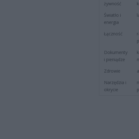
żywność
k
Światło i
l
energia
Łączność
r
p
Dokumenty
k
i pieniądze
m
Zdrowie
a
Narzędzia i
n
okrycie
p