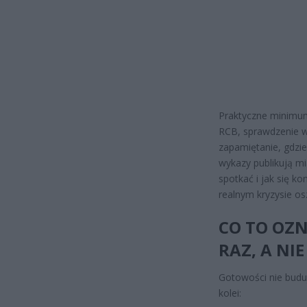
Praktyczne minimum
RCB, sprawdzenie w
zapamiętanie, gdzie
wykazy publikują mia
spotkać i jak się ko
realnym kryzysie os
CO TO OZN
RAZ, A NI
Gotowości nie buduj
kolei: