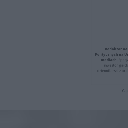
Redaktor na
Politycznych na 
mediach.
Specja
inwestor giełd
dziennikarski z pr
Cap