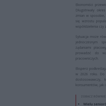
Ekonomiści przewi
Długotrwały okres
zmian w sposobie, 
się wzrostu popul
współdzielenia czy
Sytuacja może równ
jednoczesnym sp
żądaniami płacow
prowadzić do wz
pracowniczych.
Eksperci podkreślaj
w 2026 roku. Do 
dostosowawczy, 
konsumentów, jak i
ZOBACZ RÓWNIE
Wielu senior