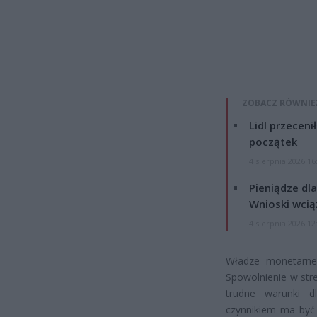
ZOBACZ RÓWNIE
Lidl przeceni
początek
4 sierpnia 2026 16
Pieniądze dla
Wnioski wcią
4 sierpnia 2026 12
Władze monetarne
Spowolnienie w str
trudne warunki d
czynnikiem ma być 