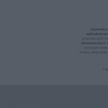
Dziennikar
wykładowczyn
gospodarczych i t
ekonomicznych
.
precyzyjne artyku
branży, swoje tekst
Cap