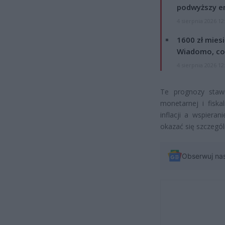
podwyższy e
4 sierpnia 2026 12
1600 zł mies
Wiadomo, co
4 sierpnia 2026 12
Te prognozy stawi
monetarnej i fiska
inflacji a wspier
okazać się szczegó
Obserwuj na