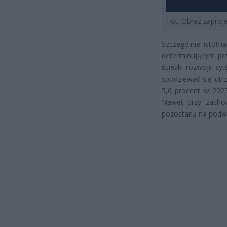
Fot. Obraz zapro
Szczególnie istotn
determinującym prz
ścieżki rozwoju sy
spodziewać się ut
5,6 procent w 2025
Nawet przy zachow
pozostaną na podw