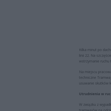
Kilka minut po dac
linii 22. Na szczęś
wstrzymanie ruchu
Na miejscu pracował
techniczne Tramwaj
usuwanie skutków ko
Utrudnienia w ru
W związku z wypadk
tramwajów na odcin