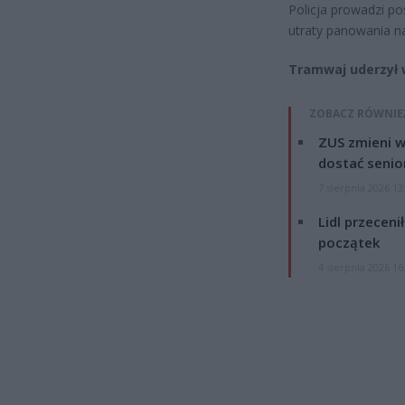
Policja prowadzi p
utraty panowania n
Tramwaj uderzył 
ZOBACZ RÓWNIE
ZUS zmieni w
dostać senio
7 sierpnia 2026 13
Lidl przeceni
początek
4 sierpnia 2026 16