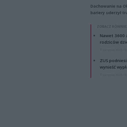
Dachowanie na Oko
bariery uderzył t
ZOBACZ RÓWNIE
Nawet 3600 z
rodziców dzie
7 sierpnia 2026 19
ZUS podniesie
wynieść wypł
7 sierpnia 2026 19