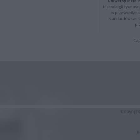
Uniwersytecie P
technologii żywności 
w prześwietlani
standardów sanita
pr
Cap
Copyrigh
K