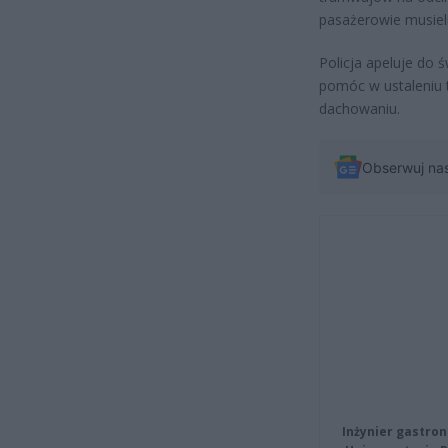
pasażerowie musieli 
Policja apeluje do 
pomóc w ustaleniu 
dachowaniu.
Obserwuj na
Inżynier gastron