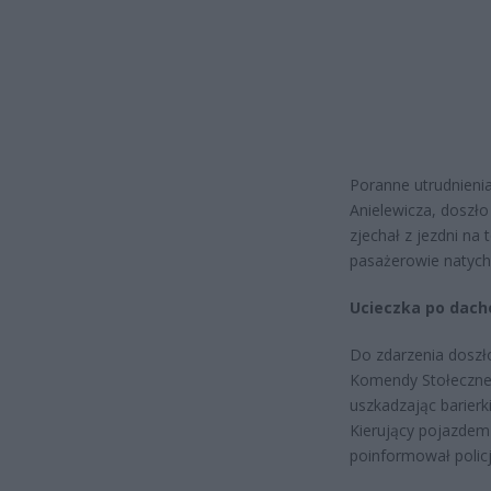
Poranne utrudnieni
Anielewicza, doszł
zjechał z jezdni na
pasażerowie natychm
Ucieczka po dac
Do zdarzenia doszło
Komendy Stołecznej 
uszkadzając barierk
Kierujący pojazdem 
poinformował policj