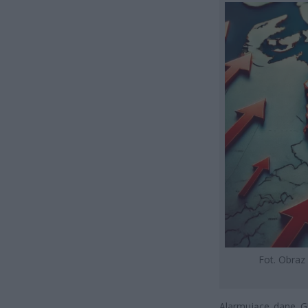
Fot. Obraz
Alarmujące dane G