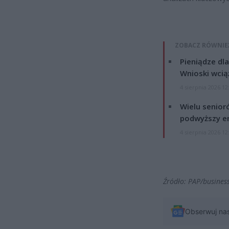
ZOBACZ RÓWNIE
Pieniądze dla
Wnioski wcią
4 sierpnia 2026 12
Wielu senior
podwyższy e
4 sierpnia 2026 12
Źródło: PAP/busines
Obserwuj na