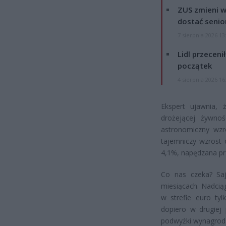
ZUS zmieni w
dostać senio
7 sierpnia 2026 13
Lidl przeceni
początek
4 sierpnia 2026 16
Ekspert ujawnia, 
drożejącej żywnoś
astronomiczny wzr
tajemniczy wzrost 
4,1%, napędzana pr
Co nas czeka? Saj
miesiącach. Nadcią
w strefie euro tyl
dopiero w drugiej
podwyżki wynagrodz