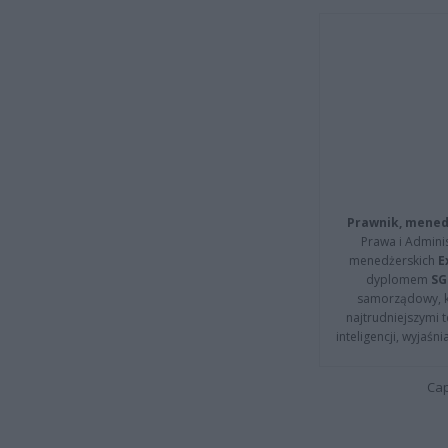
Prawnik, menedż
Prawa i Adminis
menedżerskich
E
dyplomem
SG
samorządowy, kt
najtrudniejszymi t
inteligencji, wyjaś
Cap