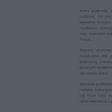
Warto podkreślić, 
rodzinnej. Od mo
wymierne korzyści 
możliwości rozwoju
roku stanowiło od
Polsce.
Eksperci ekonomi
świadczenia 800 p
pewnością. Comiesi
bieżących wydatków
zdrowotne dzieci.
Marcowe podwójne w
najlepiej wykorzys
czy może część odł
układ kalendarza z 