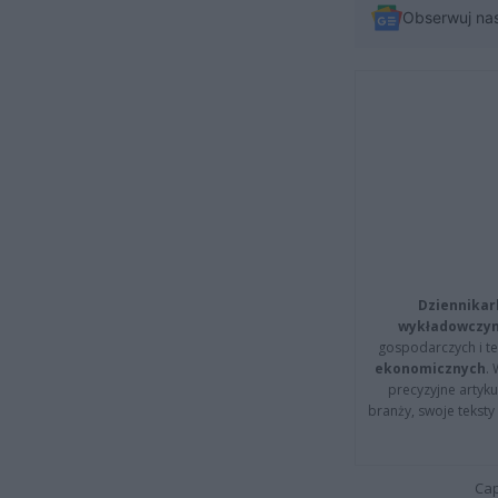
Obserwuj na
Dziennikar
wykładowczyn
gospodarczych i t
ekonomicznych
.
precyzyjne artyku
branży, swoje tekst
Cap