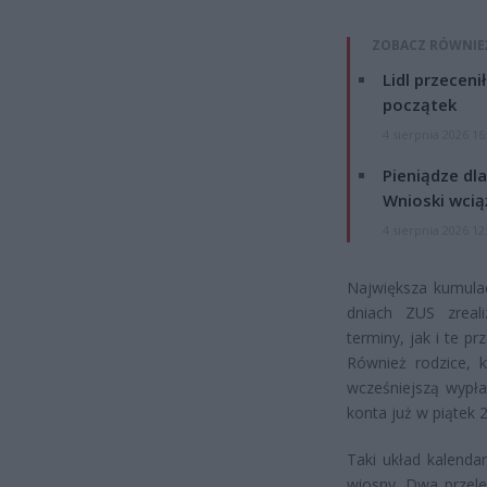
ZOBACZ RÓWNIE
Lidl przeceni
początek
4 sierpnia 2026 16
Pieniądze dla
Wnioski wcią
4 sierpnia 2026 12
Największa kumula
dniach ZUS zreal
terminy, jak i te 
Również rodzice, k
wcześniejszą wypła
konta już w piątek 
Taki układ kalend
wiosny. Dwa przele