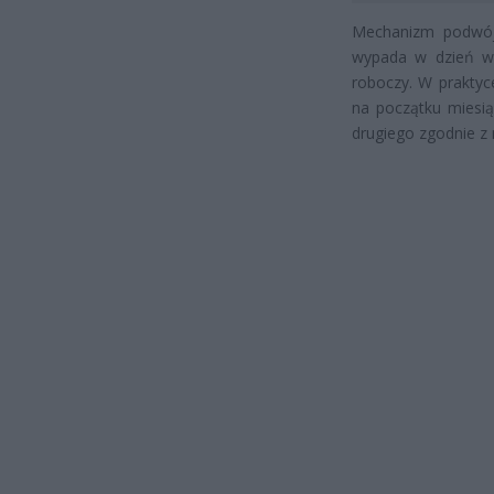
Mechanizm podwójn
wypada w dzień wol
roboczy. W praktyc
na początku miesią
drugiego zgodnie 