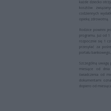
każde dziecko otrz
kosztów związan
codziennych wydatk
opiekę zdrowotną.
Rodzice powinni j
programu. Już od 1
rozpocznie się 1 
przesyłać za pośr
portalu bankowego,
Szczególną uwagę p
miesiące od dnia
świadczenia od mie
dokumentami oznac
dopiero od miesiąc