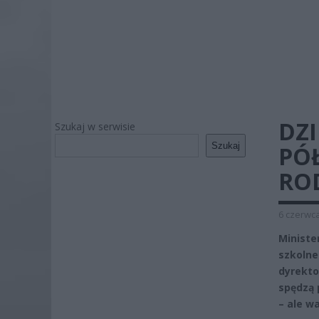
DZ
Szukaj w serwisie
Szukaj
PÓ
RO
6 czerwca
Ministe
szkolne
dyrekto
spędzą 
– ale w