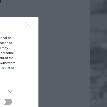
A
cznie
sonal or
ection to
ou may
 personal
out of the
 downstream
B’s List of