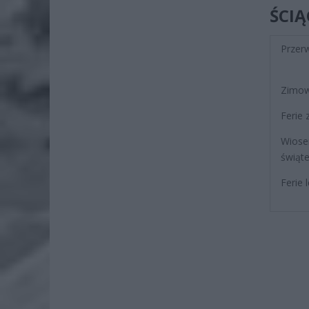
ŚCI
Przer
Zimow
Ferie
Wiose
świąt
Ferie 