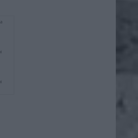
ba
i
i