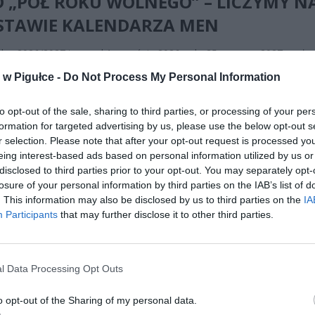
 „PÓŁ ROKU WOLNEGO” – LICZYMY N
STAWIE KALENDARZA MEN
lny 2026/2027 trwa od 1 września 2026 r. do 25 czerwca 2027 r. – łą
kalendarzowych. Z oficjalnego kalendarza MEN wynikają następujące
w Pigułce -
Do Not Process My Personal Information
to opt-out of the sale, sharing to third parties, or processing of your per
formation for targeted advertising by us, please use the below opt-out s
r selection. Please note that after your opt-out request is processed y
eing interest-based ads based on personal information utilized by us or
disclosed to third parties prior to your opt-out. You may separately opt-
losure of your personal information by third parties on the IAB’s list of
. This information may also be disclosed by us to third parties on the
IA
ad
Participants
that may further disclose it to other third parties.
l Data Processing Opt Outs
o opt-out of the Sharing of my personal data.