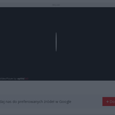
REKLAMA
Play
aj nas do preferowanych źródeł w Google
Do