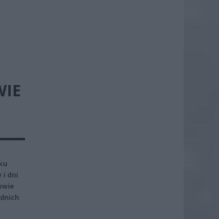
WIE
ku
i dni
owie
ednich