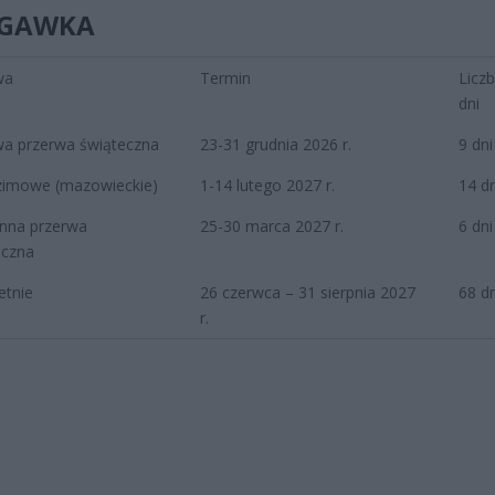
ĄGAWKA
wa
Termin
Licz
dni
a przerwa świąteczna
23-31 grudnia 2026 r.
9 dni
 zimowe (mazowieckie)
1-14 lutego 2027 r.
14 dn
nna przerwa
25-30 marca 2027 r.
6 dni
eczna
letnie
26 czerwca – 31 sierpnia 2027
68 dn
r.