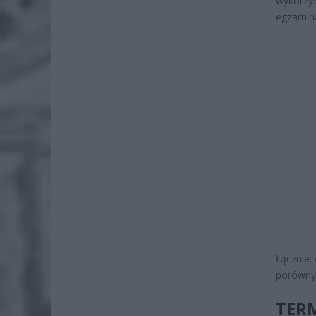
wykorzys
egzamin
Łącznie:
porównyw
TER