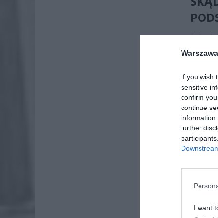
SKĄD
POD
Rok szko
298 dni 
Warszawa 
przerwy:
If you wish 
sensitive in
confirm you
continue se
information 
further disc
participants
Downstream 
Persona
I want t