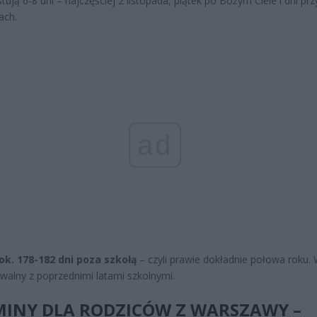
tują 6-8 dni – najczęściej 2 listopada, piątek po Bożym Ciele i dni prz
ach.
ad
ok. 178-182 dni poza szkołą
– czyli prawie dokładnie połowa roku. 
alny z poprzednimi latami szkolnymi.
MINY DLA RODZICÓW Z WARSZAWY –