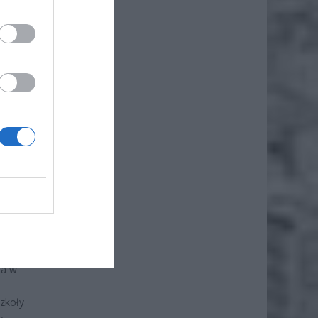
ż.
7 r.
ta w
zkoły