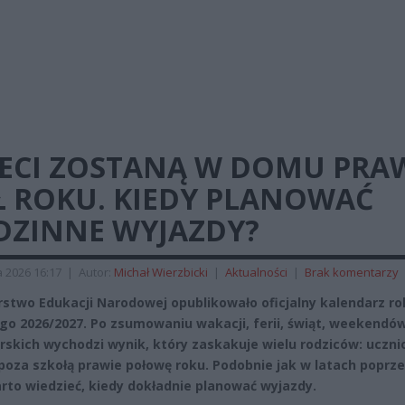
IECI ZOSTANĄ W DOMU PRA
Ł ROKU. KIEDY PLANOWAĆ
DZINNE WYJAZDY?
 2026 16:17
|
Autor:
Michał Wierzbicki
|
Aktualności
|
Brak komentarzy
rstwo Edukacji Narodowej opublikowało oficjalny kalendarz ro
go 2026/2027. Po zsumowaniu wakacji, ferii, świąt, weekendów 
rskich wychodzi wynik, który zaskakuje wielu rodziców: uczni
poza szkołą prawie połowę roku. Podobnie jak w latach poprz
arto wiedzieć, kiedy dokładnie planować wyjazdy.