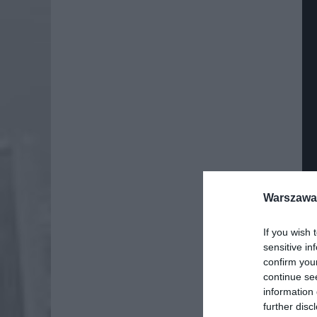
Warszawa 
If you wish 
Dod
sensitive in
confirm you
continue se
information 
further disc