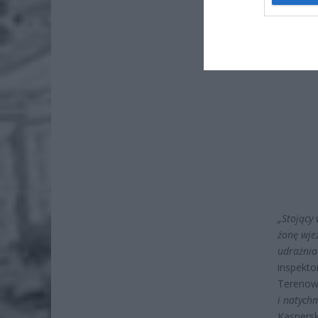
„Stojący
żonę wje
udrażnia
inspekto
Terenowe
i natych
Kaspersk