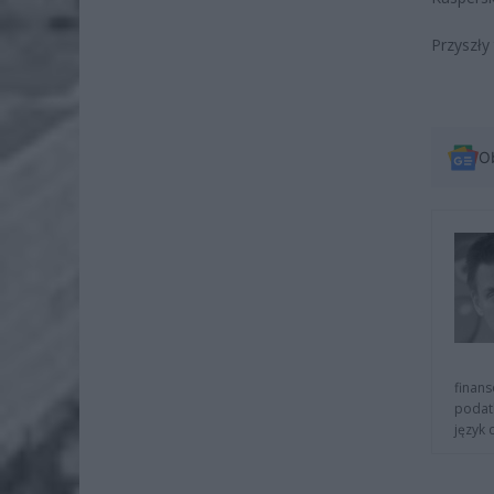
Przyszły
O
finans
podat
język 