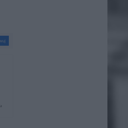
wuj
na