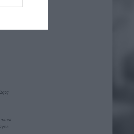
dzącą
 minut
rzyna