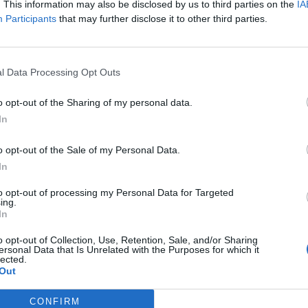
. This information may also be disclosed by us to third parties on the
IA
Participants
that may further disclose it to other third parties.
l Data Processing Opt Outs
o opt-out of the Sharing of my personal data.
In
o opt-out of the Sale of my Personal Data.
In
Fot. Straż Miejska
to opt-out of processing my Personal Data for Targeted
ing.
In
4 do patrolu podbiegł zdenerwowany mężczyzna. Poinformował, że w
ala rodzącą żonę i obawia się, że nie zdążą dojechać na czas ze wzgl
o opt-out of Collection, Use, Retention, Sale, and/or Sharing
ersonal Data that Is Unrelated with the Purposes for which it
ągnący się do Mostu Poniatowskiego. Funkcjonariuszki natychmiast
lected.
y od podjętej interwencji i na sygnale pilotowały samochód przewożą
Out
kobietę do szpitala.
CONFIRM