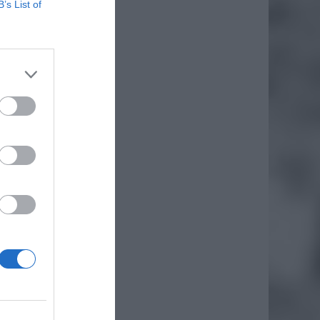
B’s List of
iezie
ędu na
cy