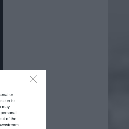
sonal or
daj
ection to
ou may
 personal
out of the
 downstream