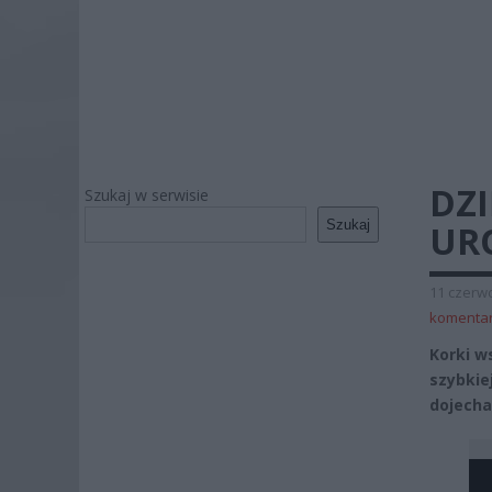
DZI
Szukaj w serwisie
Szukaj
UR
11 czerwc
komenta
Korki w
szybkie
dojecha