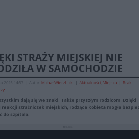
ĘKI STRAŻY MIEJSKIEJ NIE
ODZIŁA W SAMOCHODZIE
a 2015 14:57
|
Autor:
Michał Wierzbicki
|
Aktualności
,
Miejsca
|
Brak
rzy
szystkim dają się we znaki. Także przyszłym rodzicom. Dzięki
j reakcji strażniczek miejskich, rodząca kobieta mogła bezpie
ć do szpitala.
REKLAMA