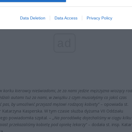
Data Deletion
Data Access
Privacy Policy
ad
 w korku kierowcy nieświadomi, że za nami jedzie mężczyzna wiozący ro
żdżali autami tuż za nami, w związku z czym musiałyśmy co jakiś czas
ć pas, by umożliwić przejazd mężowi rodzącej kobiety”
– opowiada st.
r Katarzyna Kasperska. W tym czasie służba dyżurna VII Oddziału
go powiadomiła szpital. –
„Na porodówkę dojechaliśmy w ciągu kilku
miast przekazaliśmy kobietę pod opiekę lekarzy”
– dodała st. insp. Kata
a.