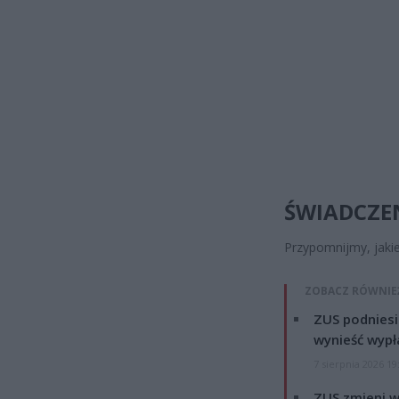
ŚWIADCZE
Przypomnijmy, jaki
ZOBACZ RÓWNIE
ZUS podniesie
wynieść wypł
7 sierpnia 2026 19
ZUS zmieni w