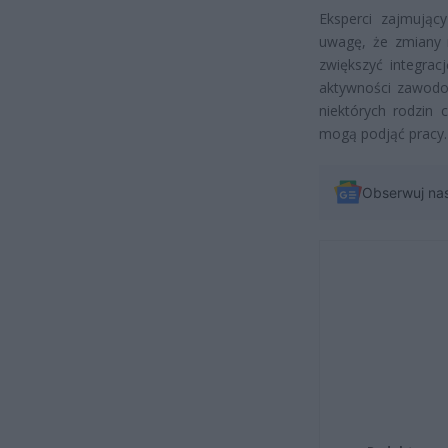
Eksperci zajmujący
uwagę, że zmiany 
zwiększyć integra
aktywności zawodowe
niektórych rodzin 
mogą podjąć pracy.
Obserwuj na