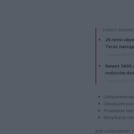
ZOBACZ RÓWNIE
26-letni obyw
Teraz nastąp
8 sierpnia 2026 15
Nawet 3600 z
rodziców dzie
7 sierpnia 2026 19
Udokumentowa
Obowiązek posył
Posiadanie nume
Weryfikacja rz
Jeśli cudzoziemiec