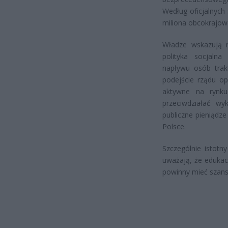
Według oficjalnych
miliona obcokrajo
Władze wskazują n
polityka socjaln
napływu osób trakt
podejście rządu op
aktywne na rynku
przeciwdziałać wy
publiczne pieniądze
Polsce.
Szczególnie istotn
uważają, że edukac
powinny mieć szans