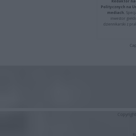
Redaktor na
Politycznych na 
mediach.
Specja
inwestor giełd
dziennikarski z pr
Cap
Copyrigh
K