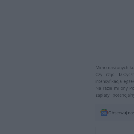
Mimo nasilonych ko
Czy rząd faktyczn
intensyfikacja egze
Na razie miliony P
zapłaty i potencjal
Obserwuj na