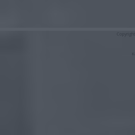
Copyrigh
K