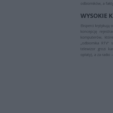
odbiorników, a fakt
WYSOKIE K
Eksperci krytykują 
koncepcję rejestr
komputerów, które 
„odbiornika RTV” s
telewizor grozi ka
opłaty), a za radio