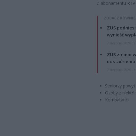
Z abonamentu RTV z
ZOBACZ RÓWNIE
ZUS podniesie
wynieść wypł
7 sierpnia 2026 19
ZUS zmieni w
dostać senio
7 sierpnia 2026 13
Seniorzy powyże
Osoby z niektó
Kombatanci