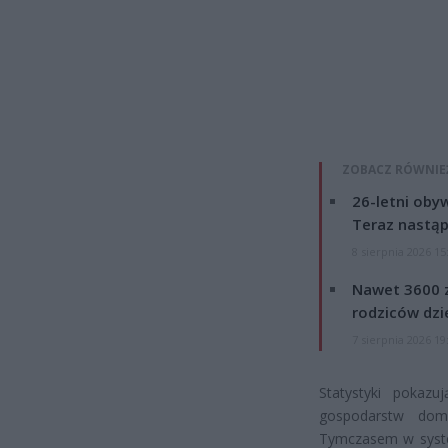
ZOBACZ RÓWNIE
26-letni obyw
Teraz nastąp
8 sierpnia 2026 15
Nawet 3600 z
rodziców dzie
7 sierpnia 2026 19
Statystyki pokazu
gospodarstw dom
Tymczasem w system