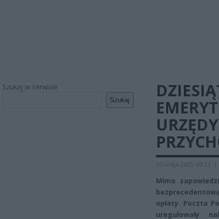
DZIESIĄ
Szukaj w serwisie
Szukaj
EMERYT
URZĘDY
PRZYCH
20 maja 2025 09:33
|
Mimo zapowiedzi
bezprecedensową 
opłaty. Poczta P
uregulowały na