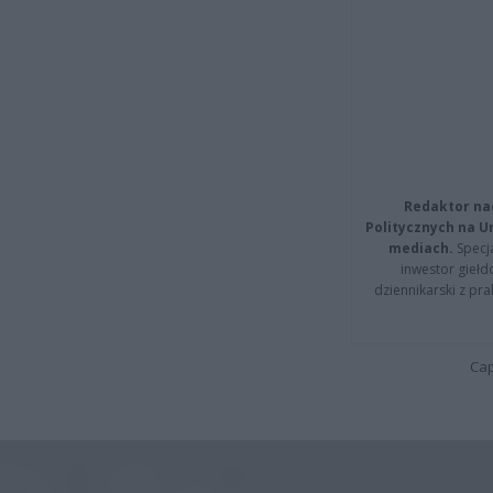
Redaktor na
Politycznych na 
mediach.
Specja
inwestor giełd
dziennikarski z pr
Cap