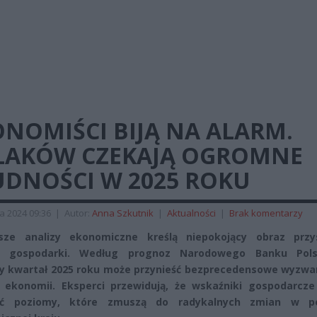
NOMIŚCI BIJĄ NA ALARM.
LAKÓW CZEKAJĄ OGROMNE
UDNOŚCI W 2025 ROKU
a 2024 09:36
|
Autor:
Anna Szkutnik
|
Aktualności
|
Brak komentarzy
sze analizy ekonomiczne kreślą niepokojący obraz przys
ej gospodarki. Według prognoz Narodowego Banku Pols
y kwartał 2025 roku może przynieść bezprecedensowe wyzwan
j ekonomii. Eksperci przewidują, że wskaźniki gospodarcz
ąć poziomy, które zmuszą do radykalnych zmian w po