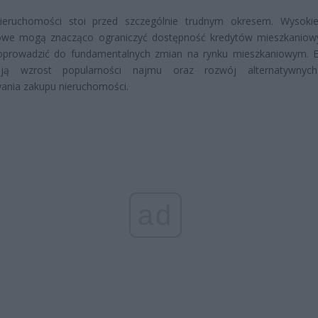
ieruchomości stoi przed szczególnie trudnym okresem. Wysoki
owe mogą znacząco ograniczyć dostępność kredytów mieszkaniow
prowadzić do fundamentalnych zmian na rynku mieszkaniowym. E
ują wzrost popularności najmu oraz rozwój alternatywnyc
ania zakupu nieruchomości.
ad