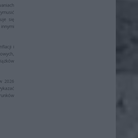
aniach
ymusić
uje się
 innymi
lacji i
cowych,
wiązków
 w 2026
wykazać
arunków