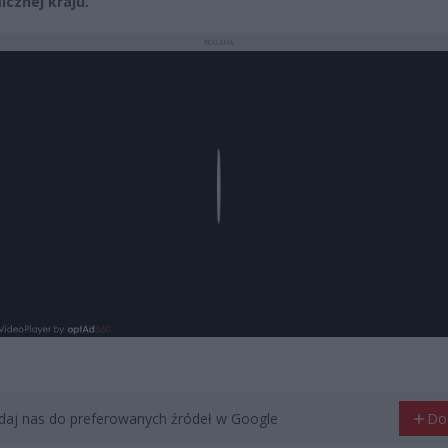
cznej kraju.
REKLAMA
Play
aj nas do preferowanych źródeł w Google
Do