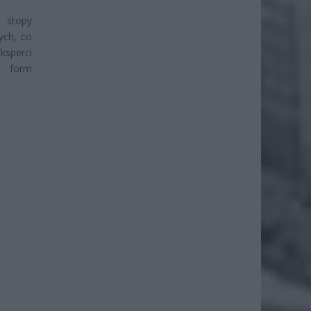
e stopy
ych, co
ksperci
h form