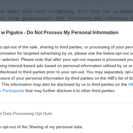
lne obawy budzi sektor energetyczny, który może stać się katali
ch zmian gospodarczych. NBP przedstawia dwa scenariusze r
, z których żaden nie napawa optymizmem. W przypadku liberalizacj
 poziom inflacji może utrzymać się na poziomie 5,6 procent przez ca
w Pigułce -
Do Not Process My Personal Information
 następnie spaść do 3,4 procent w roku kolejnym. Nawet przy zac
h regulacji cenowych, wskaźnik inflacji prawdopodobnie utrzyma
to opt-out of the sale, sharing to third parties, or processing of your per
 4,3 procent.
formation for targeted advertising by us, please use the below opt-out s
r selection. Please note that after your opt-out request is processed y
eing interest-based ads based on personal information utilized by us or
disclosed to third parties prior to your opt-out. You may separately opt-
losure of your personal information by third parties on the IAB’s list of
. This information may also be disclosed by us to third parties on the
IA
Participants
that may further disclose it to other third parties.
ad
l Data Processing Opt Outs
o opt-out of the Sharing of my personal data.