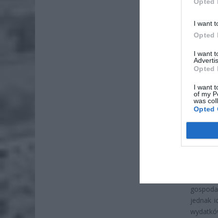
Opted 
I want t
Opted 
ZOBA
I want 
Advertis
Lid
Opted 
po
I want t
4 si
of my P
was col
Pie
Opted 
Wni
4 si
Sytuac
ekonomi
wysokie
gospoda
jednak 
wydatków