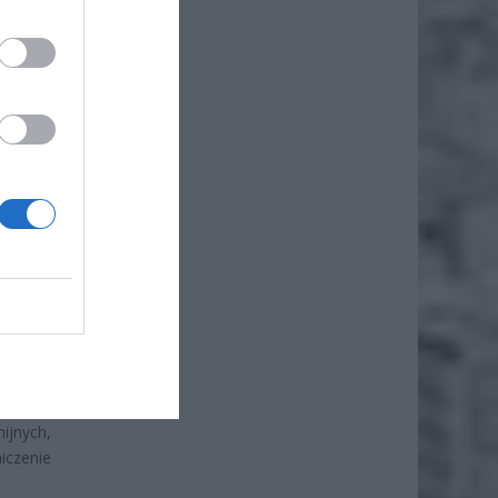
iero
ł.
ynniki
ące się
olskiej
ijnych,
iczenie