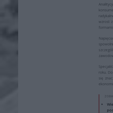
Anality
konsume
radykal
wzrost z
formami 
Napięcia
spowoln
szczegó
zawodowy
Specjali
roku. Do
się znac
ekonomi
ZOBA
Wie
po