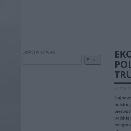
EKO
Szukaj w serwisie
Szukaj
PO
TR
23 grudni
Najnow
polski
pierwsz
polskie
osiągn