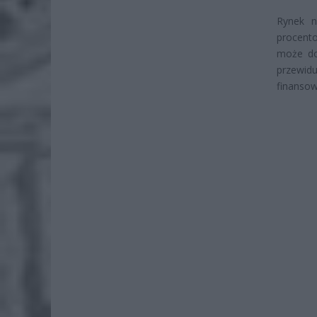
Rynek n
procent
może do
przewid
finansow