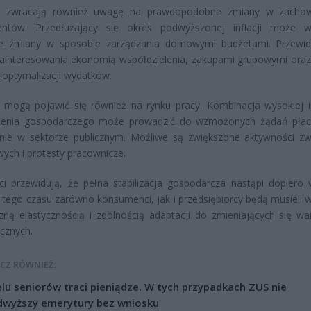
cy zwracają również uwagę na prawdopodobne zmiany w zachow
ntów. Przedłużający się okres podwyższonej inflacji może w
ne zmiany w sposobie zarządzania domowymi budżetami. Przewid
ainteresowania ekonomią współdzielenia, zakupami grupowymi oraz
optymalizacji wydatków.
 mogą pojawić się również na rynku pracy. Kombinacja wysokiej inf
ienia gospodarczego może prowadzić do wzmożonych żądań pła
lnie w sektorze publicznym. Możliwe są zwiększone aktywności z
ch i protesty pracownicze.
ści przewidują, że pełna stabilizacja gospodarcza nastąpi dopiero
 tego czasu zarówno konsumenci, jak i przedsiębiorcy będą musieli 
zną elastycznością i zdolnością adaptacji do zmieniających się w
cznych.
CZ RÓWNIEŻ:
lu seniorów traci pieniądze. W tych przypadkach ZUS nie
dwyższy emerytury bez wniosku