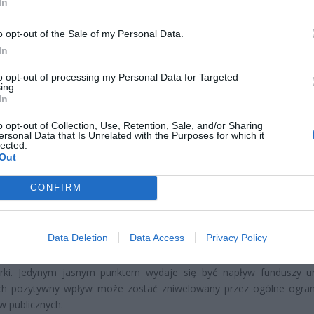
In
o opt-out of the Sale of my Personal Data.
In
CZ RÓWNIEŻ:
to opt-out of processing my Personal Data for Targeted
ing.
l przecenił hit do kuchni. Air fryer tańszy aż o 150 zł, a to dop
In
czątek
o opt-out of Collection, Use, Retention, Sale, and/or Sharing
erpnia 2026 16:06
ersonal Data that Is Unrelated with the Purposes for which it
lected.
niądze dla milionów polskich rodzin. ZUS wypłacił już 173 mln z
Out
oski wciąż można składać
erpnia 2026 12:56
CONFIRM
ja komplikuje się dodatkowo ze względu na zewnętrzne cz
Data Deletion
Data Access
Privacy Policy
czne. Spowolnienie gospodarcze w strefie euro oraz utrzymuj
 stopy procentowe tworzą niesprzyjające warunki dla rozwoju p
rki. Jedynym jasnym punktem wydaje się być napływ funduszy un
ich pozytywny wpływ może zostać zniwelowany przez ogólne ogran
 publicznych.