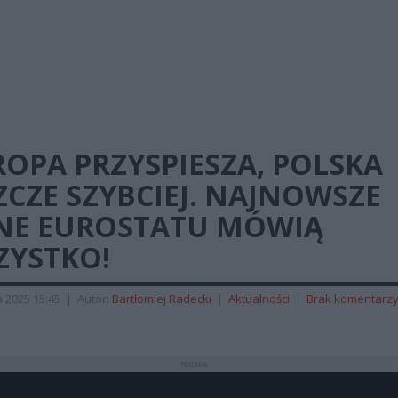
OPA PRZYSPIESZA, POLSKA
ZCZE SZYBCIEJ. NAJNOWSZE
NE EUROSTATU MÓWIĄ
ZYSTKO!
 2025 15:45
|
Autor:
Bartłomiej Radecki
|
Aktualności
|
Brak komentarz
REKLAMA