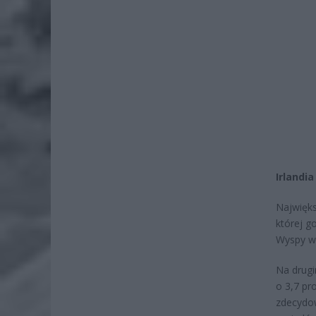
Irlandi
Najwięks
której g
Wyspy wz
Na drugi
o 3,7 pr
zdecydow