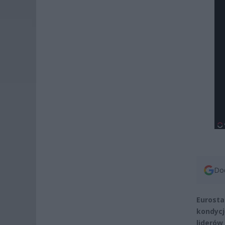
Dod
Eurosta
kondyc
liderów