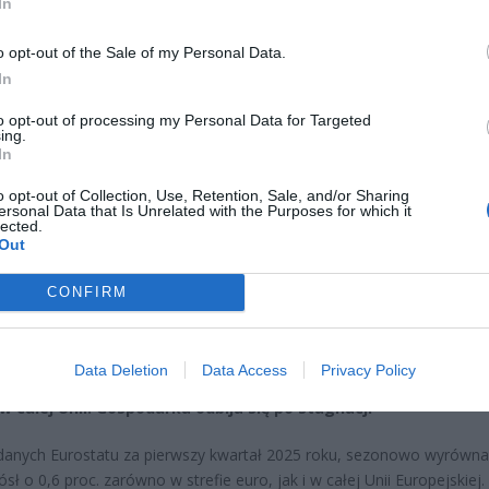
In
ło wszystkich skalą wzrostu. Polska również nie ma się czego wstydz
 się w ścisłej europejskiej czołówce.
o opt-out of the Sale of my Personal Data.
In
to opt-out of processing my Personal Data for Targeted
ing.
In
o opt-out of Collection, Use, Retention, Sale, and/or Sharing
ersonal Data that Is Unrelated with the Purposes for which it
ad
lected.
Out
CONFIRM
Data Deletion
Data Access
Privacy Policy
w całej Unii. Gospodarka odbija się po stagnacji
anych Eurostatu za pierwszy kwartał 2025 roku, sezonowo wyrówn
sł o 0,6 proc. zarówno w strefie euro, jak i w całej Unii Europejskiej.