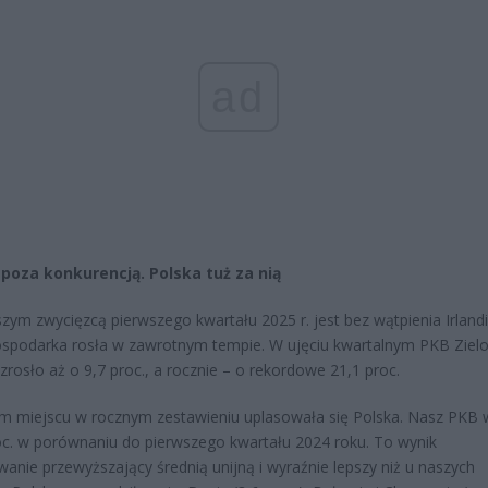
ad
a poza konkurencją. Polska tuż za nią
zym zwycięzcą pierwszego kwartału 2025 r. jest bez wątpienia Irlandi
ospodarka rosła w zawrotnym tempie. W ujęciu kwartalnym PKB Ziel
rosło aż o 9,7 proc., a rocznie – o rekordowe 21,1 proc.
m miejscu w rocznym zestawieniu uplasowała się Polska. Nasz PKB 
oc. w porównaniu do pierwszego kwartału 2024 roku. To wynik
anie przewyższający średnią unijną i wyraźnie lepszy niż u naszych