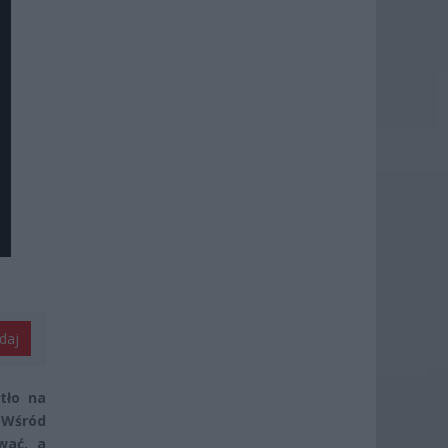
daj
tło na
 Wśród
wać, a