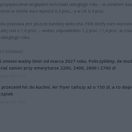
przyspieszenie względem końcówki ubiegłego roku – w ostatnim kwa
wzrost w strefie euro wyniósł 0,3 proc., a w UE 0,4 proc.
roku poprawa jest jeszcze bardziej widoczna. PKB strefy euro wzrosło
 całej Unii o 1,6 proc. – wobec odpowiednio 1,2 proc. i 1,4 proc. w cz
 ubiegłego roku.
CZ RÓWNIEŻ:
 zmieni ważny limit od marca 2027 roku. Policzyliśmy, ile mo
tać senior przy emeryturze 2200, 2400, 2600 i 2700 zł
erpnia 2026 13:23
l przecenił hit do kuchni. Air fryer tańszy aż o 150 zł, a to dop
czątek
erpnia 2026 16:06