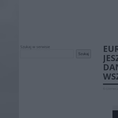
EUR
Szukaj w serwisie
Szukaj
JES
DA
WS
6 czerwca