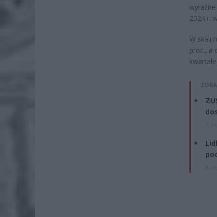
wyraźne 
2024 r. 
W skali 
proc., a
kwartale
ZOBA
ZUS
dos
7 si
Lid
po
4 si