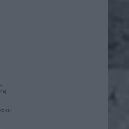
a,
onej
wzrósł