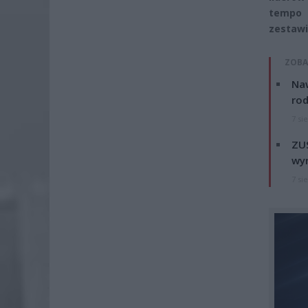
tempo 
zestawi
ZOBA
Naw
rod
7 si
ZUS
wyn
7 si