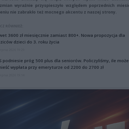
zmian wyraźnie przyspieszyło względem poprzednich miesi
eniu nie zabrakło też mocnego akcentu z naszej strony.
CZ RÓWNIEŻ:
et 3600 zł miesięcznie zamiast 800+. Nowa propozycja dla
ziców dzieci do 3. roku życia
erpnia 2026 19:29
 podniesie próg 500 plus dla seniorów. Policzyliśmy, ile może
ieść wypłata przy emeryturze od 2200 do 2700 zł
erpnia 2026 19:14