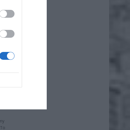
ić –
any
 To