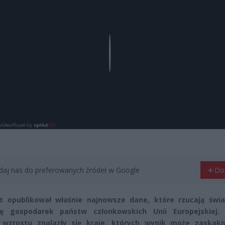
Play
aj nas do preferowanych źródeł w Google
Do
t opublikował właśnie najnowsze dane, które rzucają świa
ję gospodarek państw członkowskich Unii Europejskiej.
 wzrostu znalazły się kraje, których wynik może zaskaki