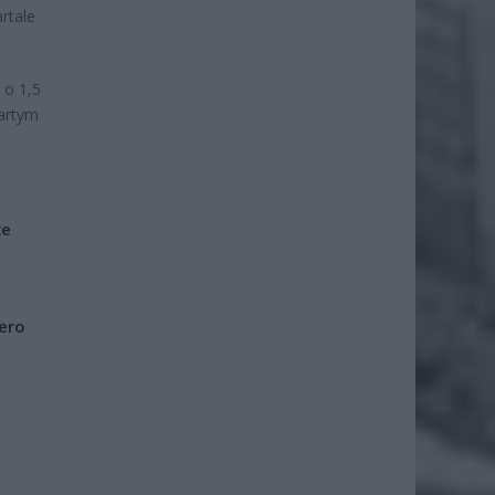
rtale
 o 1,5
wartym
że
iero