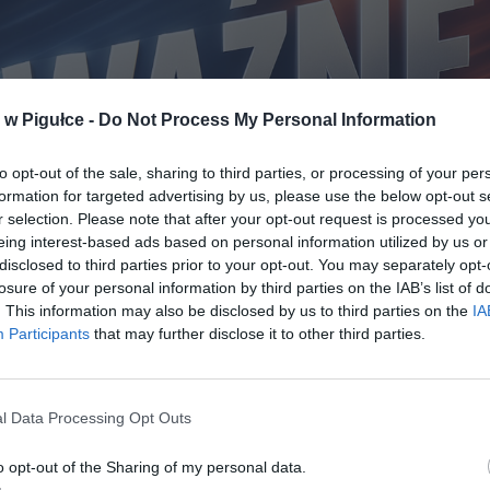
w Pigułce -
Do Not Process My Personal Information
to opt-out of the sale, sharing to third parties, or processing of your per
formation for targeted advertising by us, please use the below opt-out s
r selection. Please note that after your opt-out request is processed y
eing interest-based ads based on personal information utilized by us or
disclosed to third parties prior to your opt-out. You may separately opt-
losure of your personal information by third parties on the IAB’s list of
. This information may also be disclosed by us to third parties on the
IA
Fot. Warszawa w Pigułce
Participants
that may further disclose it to other third parties.
z imponującym wynikiem PKB. W całej Unii wyprzedza nas tylk
raj
l Data Processing Opt Outs
 opublikował najnowsze dane o wzroście gospodarczym w Unii Europe
o opt-out of the Sharing of my personal data.
ństw członkowskich widać wyraźne przyspieszenie, ale jedno państ