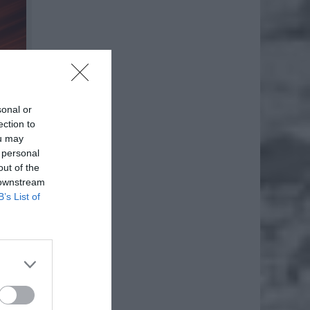
sonal or
ection to
ou may
 personal
out of the
 downstream
B’s List of
o
jskiej.
wo