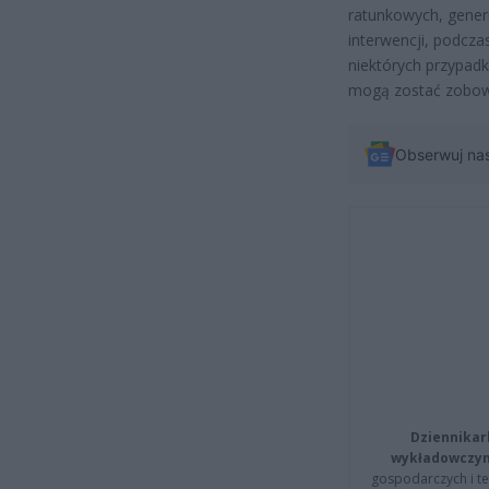
ratunkowych, gener
interwencji, podcz
niektórych przypadk
mogą zostać zobowi
Obserwuj na
Dziennikar
wykładowczyn
gospodarczych i t