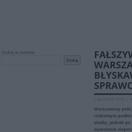
FAŁSZY
Szukaj w serwisie
Szukaj
WARSZA
BŁYSKA
SPRAWC
7 lipca 2026 16:09
|
A
Warszawscy policj
rzekomym podłoże
służby, jednak po
wywołanie niepot