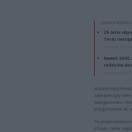
ZOBACZ RÓWNIE
26-letni obyw
Teraz nastąp
8 sierpnia 2026 15
Nawet 3600 z
rodziców dzie
7 sierpnia 2026 19
Kobieta natychmiast
zabezpieczyły teren
zaangażowano równi
przygotowanie do we
Po przeprowadzeniu 
istniało żadne zagr