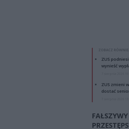
ZOBACZ RÓWNIE
ZUS podniesie
wynieść wypł
7 sierpnia 2026 19
ZUS zmieni w
dostać senio
7 sierpnia 2026 13
FAŁSZYWY
PRZESTĘP