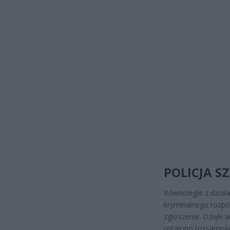
POLICJA S
Równolegle z dział
kryminalnego rozpo
zgłoszenie. Dzięki 
ustalono tożsamość