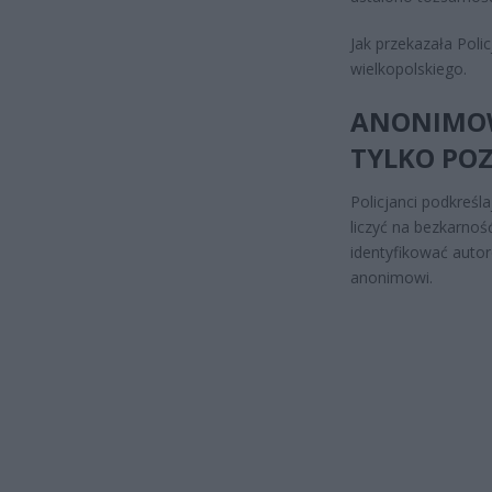
Jak przekazała Poli
wielkopolskiego.
ANONIMOWO
TYLKO PO
Policjanci podkreś
liczyć na bezkarno
identyfikować autor
anonimowi.