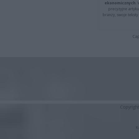
ekonomicznych
.
precyzyjne artyku
branży, swoje tekst
Cap
Copyrigh
K