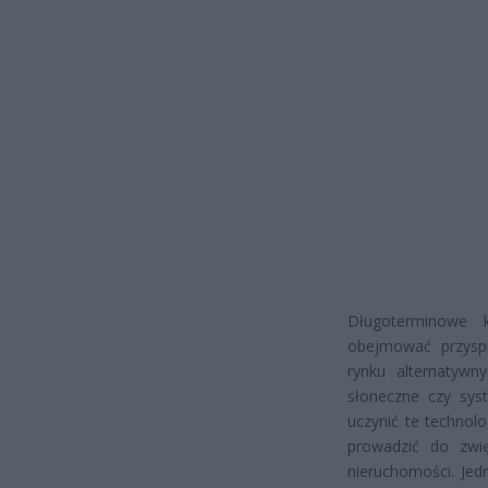
Długoterminowe k
obejmować przysp
rynku alternatywn
słoneczne czy sys
uczynić te technol
prowadzić do zwię
nieruchomości. Je