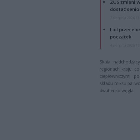
ZUS zmieni w
dostać senio
7 sierpnia 2026 13
Lidl przeceni
początek
4 sierpnia 2026 16
Skala nadchodząc
regionach kraju, c
ciepłowniczymi po
składu miksu paliw
dwutlenku węgla.