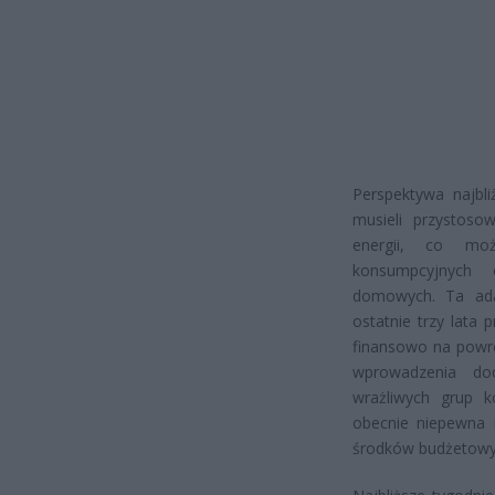
Perspektywa najbl
musieli przystoso
energii, co mo
konsumpcyjnych 
domowych. Ta ada
ostatnie trzy lata 
finansowo na powr
wprowadzenia do
wrażliwych grup k
obecnie niepewna i
środków budżetowych