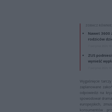
ZOBACZ RÓWNIE
Nawet 3600 z
rodziców dzie
7 sierpnia 2026 19
ZUS podniesie
wynieść wypł
7 sierpnia 2026 19
Wygaśnięcie tarczy
zaplanowane zakoń
odpowiedzi na kryz
spowodował dramaty
europejskich, zmus
konsumentów prz