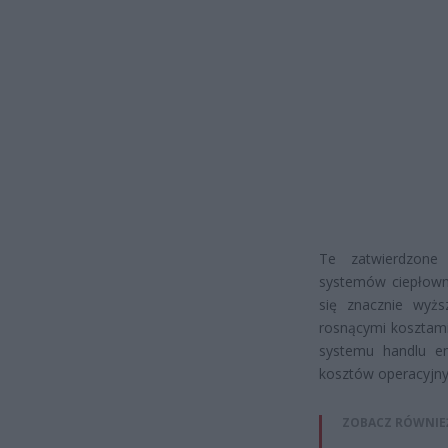
Te zatwierdzone 
systemów ciepłowni
się znacznie wyż
rosnącymi kosztami
systemu handlu em
kosztów operacyjny
ZOBACZ RÓWNIE