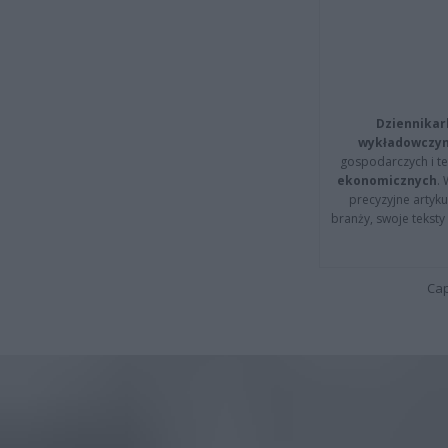
Dziennikar
wykładowczyn
gospodarczych i t
ekonomicznych
.
precyzyjne artyku
branży, swoje tekst
Cap