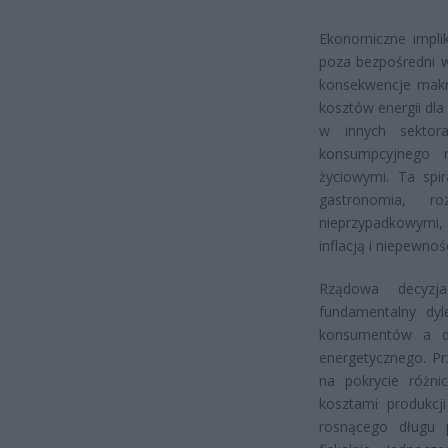
Ekonomiczne impli
poza bezpośredni 
konsekwencje makro
kosztów energii dl
w innych sektor
konsumpcyjnego 
życiowymi. Ta spir
gastronomia, ro
nieprzypadkowymi, 
inflacją i niepewno
Rządowa decyzja 
fundamentalny dyl
konsumentów a dł
energetycznego. Pr
na pokrycie różni
kosztami produkcj
rosnącego długu 