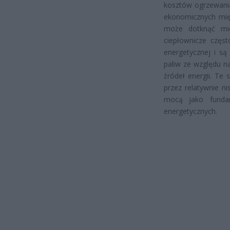
kosztów ogrzewania
ekonomicznych międ
może dotknąć mie
ciepłownicze częst
energetycznej i są
paliw ze względu n
źródeł energii. Te 
przez relatywnie ni
mocą jako funda
energetycznych.