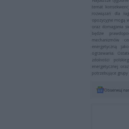
Najbliższe tygodni
temat konsekwencji
rozwiązań dla ła
opozycyjne mogą wyk
oraz domagania si
będzie prawdopo
mechanizmów ce
energetyczną jak
ogrzewania. Ostat
zdolności polski
energetycznej oraz
potrzebujące grupy
Obserwuj na