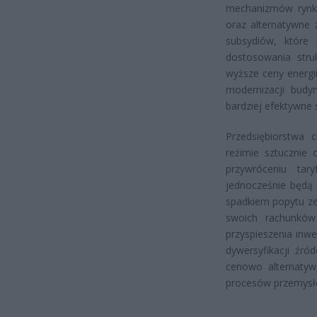
mechanizmów rynko
oraz alternatywne
subsydiów, które
dostosowania stru
wyższe ceny energi
modernizacji budy
bardziej efektywne
Przedsiębiorstwa c
reżimie sztucznie
przywróceniu tary
jednocześnie będą 
spadkiem popytu z
swoich rachunków
przyspieszenia inwe
dywersyfikacji źró
cenowo alternatyw,
procesów przemysł