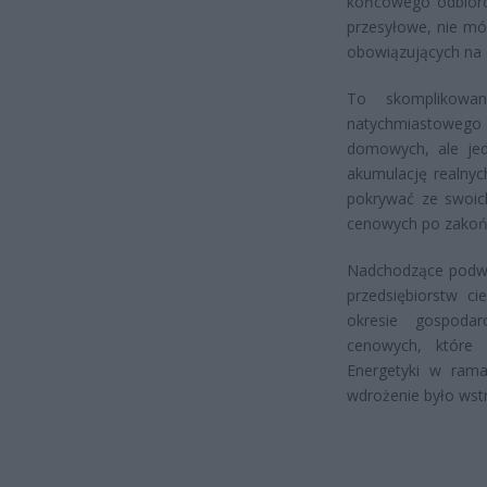
końcowego odbiorcy
przesyłowe, nie mó
obowiązujących na d
To skomplikowan
natychmiastowego
domowych, ale jed
akumulację realnyc
pokrywać ze swoich
cenowych po zakońc
Nadchodzące podwyż
przedsiębiorstw c
okresie gospodar
cenowych, które 
Energetyki w rama
wdrożenie było wstr