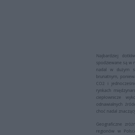
Najbardziej dotkl
spodziewane są w mi
nadal w dużym st
brunatnym, poniew
CO2 i jednocześni
rynkach międzynaro
ciepłownicze wyk
odnawialnych źród
choć nadal znacząc
Geograficzne zróż
regionów w Polsc