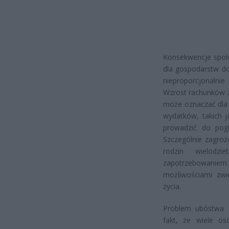
Konsekwencje społ
dla gospodarstw do
nieproporcjonalnie
Wzrost rachunków za
może oznaczać dla 
wydatków, takich j
prowadzić do pogł
Szczególnie zagro
rodzin wielodzi
zapotrzebowanie
możliwościami zw
życia.
Problem ubóstwa 
fakt, że wiele o