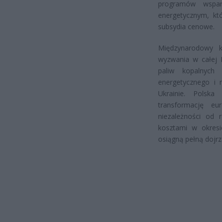
programów wspa
energetycznym, kt
subsydia cenowe.
Międzynarodowy k
wyzwania w całej 
paliw kopalnych
energetycznego i 
Ukrainie. Polska
transformację eu
niezależności od 
kosztami w okresi
osiągną pełną dojr