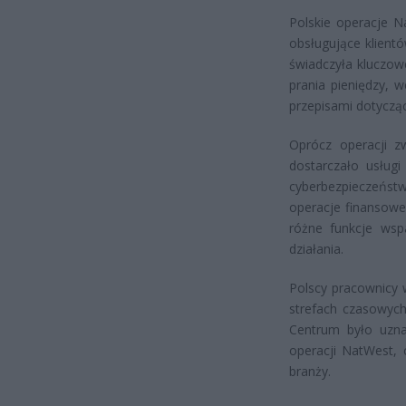
Polskie operacje 
obsługujące klient
świadczyła kluczow
prania pieniędzy, 
przepisami dotyczą
Oprócz operacji z
dostarczało usługi
cyberbezpieczeńst
operacje finansowe
różne funkcje wspa
działania.
Polscy pracownicy 
strefach czasowych
Centrum było uzna
operacji NatWest, 
branży.