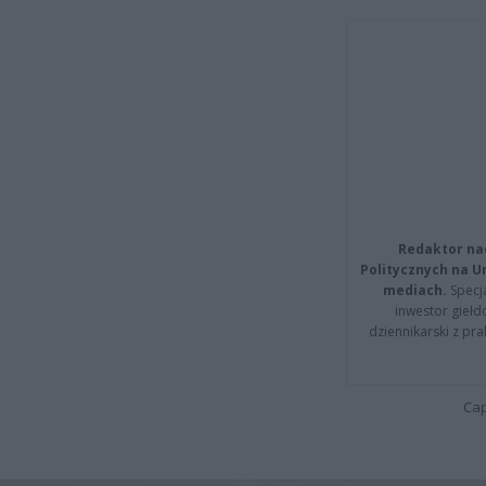
Redaktor na
Politycznych na 
mediach.
Specja
inwestor giełd
dziennikarski z pr
Cap