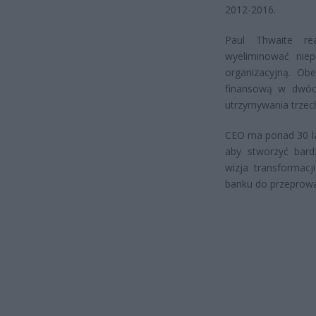
2012-2016.
Paul Thwaite rea
wyeliminować niep
organizacyjną. Obe
finansową w dwóch 
utrzymywania trzech 
CEO ma ponad 30 la
aby stworzyć bard
wizja transformacj
banku do przeprowad