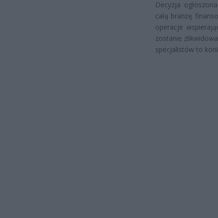
Decyzja ogłoszona
całą branżę finan
operacje wspierają
zostanie zlikwidowan
specjalistów to kon