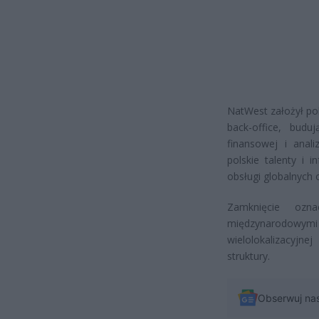
NatWest założył pol
back-office, budu
finansowej i anal
polskie talenty i 
obsługi globalnych 
Zamknięcie ozn
międzynarodowymi c
wielolokalizacyjn
struktury.
Obserwuj na