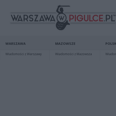
WARSZAWA
MAZOWSZE
POLSK
Wiadomości z Warszawy
Wiadomości z Mazowsza
Wiadomo