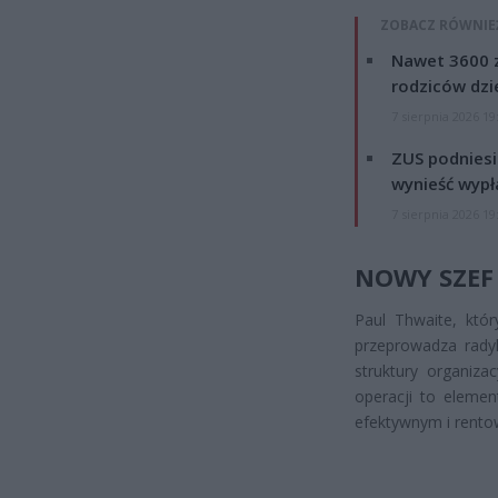
ZOBACZ RÓWNIE
Nawet 3600 z
rodziców dzie
7 sierpnia 2026 19
ZUS podniesie
wynieść wypł
7 sierpnia 2026 19
NOWY SZEF
Paul Thwaite, któ
przeprowadza radyk
struktury organiza
operacji to elemen
efektywnym i rent