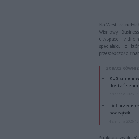
NatWest zatrudniał
Wiśniowy Busines
CitySpace MidPoi
specjaliści, z kt
przestępczości fina
ZOBACZ RÓWNIE
ZUS zmieni w
dostać senio
7 sierpnia 2026 13
Lidl przeceni
początek
4 sierpnia 2026 16
Struktura zwolnień