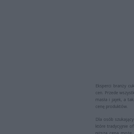
Eksperci branży cu
cen. Przede wszyst
masła i jajek, a t
cenę produktów.
Dla osób szukający
które tradycyjnie o
niższa cena może 