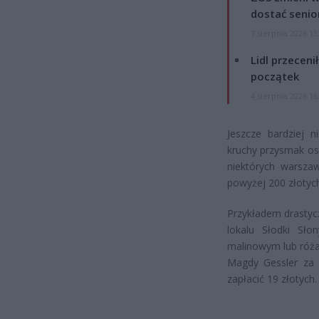
dostać senio
7 sierpnia 2026 13
Lidl przeceni
początek
4 sierpnia 2026 16
Jeszcze bardziej n
kruchy przysmak os
niektórych warsza
powyżej 200 złotyc
Przykładem drastyc
lokalu Słodki Sł
malinowym lub róża
Magdy Gessler za 
zapłacić 19 złotych.