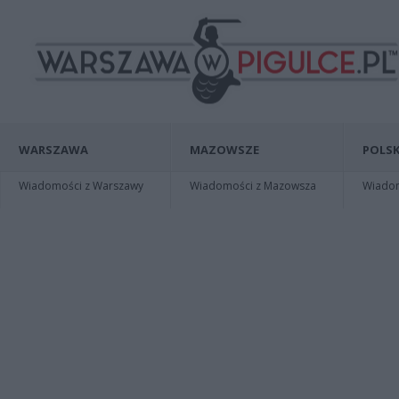
WARSZAWA
MAZOWSZE
POLSK
Wiadomości z Warszawy
Wiadomości z Mazowsza
Wiadomo