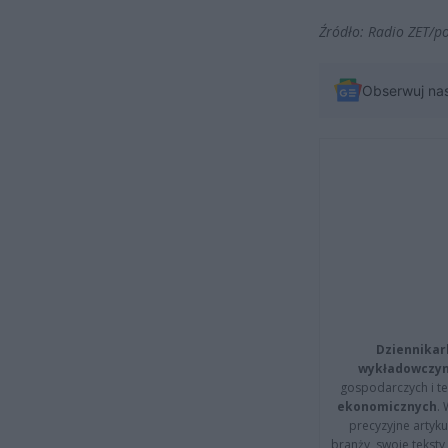
Źródło: Radio ZET/p
Obserwuj na
Dziennikar
wykładowczyn
gospodarczych i t
ekonomicznych
.
precyzyjne artyku
branży, swoje tekst