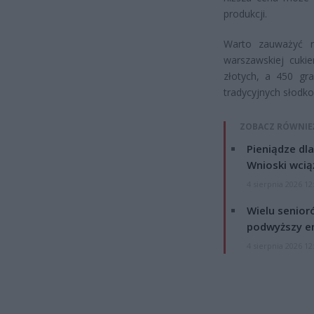
produkcji.
Warto zauważyć r
warszawskiej cuki
złotych, a 450 gr
tradycyjnych słodko
ZOBACZ RÓWNIE
Pieniądze dla
Wnioski wcią
4 sierpnia 2026 12
Wielu senior
podwyższy e
4 sierpnia 2026 12