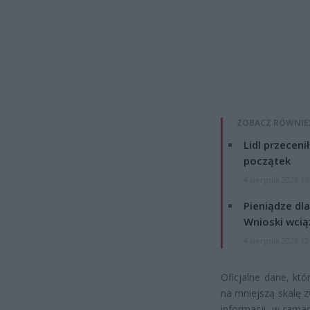
ZOBACZ RÓWNIE
Lidl przeceni
początek
4 sierpnia 2026 16
Pieniądze dla
Wnioski wcią
4 sierpnia 2026 12
Oficjalne dane, kt
na mniejszą skalę z
informacji, w rama