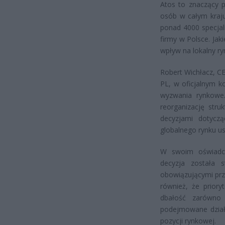
Atos to znaczący p
osób w całym kraju
ponad 4000 specjal
firmy w Polsce. Jak
wpływ na lokalny ry
Robert Wichłacz, C
PL, w oficjalnym k
wyzwania rynkowe.
reorganizację stru
decyzjami dotyczą
globalnego rynku us
W swoim oświadcz
decyzja została 
obowiązującymi prz
również, że priory
dbałość zarówno 
podejmowane działa
pozycji rynkowej.