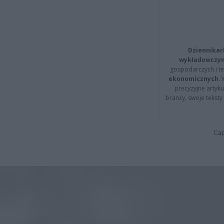
Dziennikar
wykładowczyn
gospodarczych i t
ekonomicznych
.
precyzyjne artyku
branży, swoje tekst
Cap