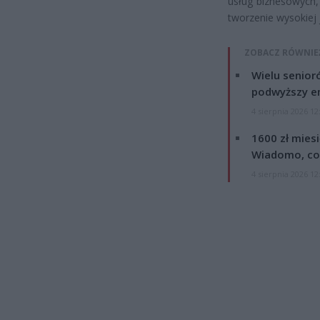
usług biznesowych,
tworzenie wysokiej 
ZOBACZ RÓWNIE
Wielu senior
podwyższy e
4 sierpnia 2026 12
1600 zł mies
Wiadomo, co
4 sierpnia 2026 12