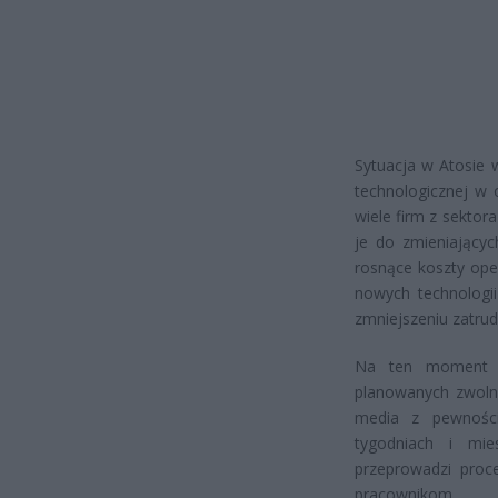
Sytuacja w Atosie 
technologicznej w 
wiele firm z sekto
je do zmieniającyc
rosnące koszty ope
nowych technologi
zmniejszeniu zatrud
Na ten moment n
planowanych zwolni
media z pewności
tygodniach i mie
przeprowadzi proce
pracownikom.