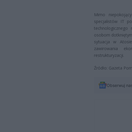
Mimo niepokojący
specjalistów IT po
technologicznego
osobom dotkniętym 
sytuacja w Atos
zawirowania ek
restrukturyzacji.
Źródło: Gazeta Po
Obserwuj na