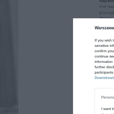
Najtańs
Pod has
przyciąg
Classic 
za sztu
Warszawa 
If you wish 
sensitive in
confirm you
continue se
information 
further disc
participants
Downstream 
Persona
I want t