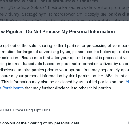
za sobota w roku – setki produktów z rabatem
łem „Najtańsza Sobota” Biedronka zaoferowała klientom promocje
nęły tłumy. Szczególnym zainteresowaniem cieszyły się
parówki B
(315 g)
w ofercie
1+1 gratis
– dwa opakowania kosztują zaledwi
kę
. Dzienny limit to dwa zestawy na kartę Moja Biedronka.
w Pigułce -
Do Not Process My Personal Information
to opt-out of the sale, sharing to third parties, or processing of your per
formation for targeted advertising by us, please use the below opt-out s
r selection. Please note that after your opt-out request is processed y
eing interest-based ads based on personal information utilized by us or
disclosed to third parties prior to your opt-out. You may separately opt-
ad
losure of your personal information by third parties on the IAB’s list of
. This information may also be disclosed by us to third parties on the
IA
Participants
that may further disclose it to other third parties.
l Data Processing Opt Outs
o opt-out of the Sharing of my personal data.