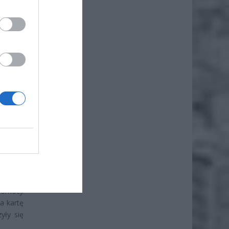
ystkie
ratis”.
mieszaj
romocji
a kartę
yły się