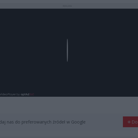
REKLAMA
Play
aj nas do preferowanych źródeł w Google
Do