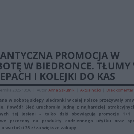
GANTYCZNA PROMOCJA W
BOTĘ W BIEDRONCE. TŁUMY
EPACH I KOLEJKI DO KAS
ernika 2025 13:36
|
Autor:
Anna Szkutnik
|
Aktualności
|
Brak komentar
rana w sobotę sklepy Biedronki w całej Polsce przeżywały pr
ie. Powód? Sieć uruchomiła jedną z najbardziej atrakcyjnyc
wych tej jesieni – tylko dziś obowiązują promocje 1+1 g
owe przeceny na produkty codziennego użytku oraz spe
 o wartości 35 zł za większe zakupy.