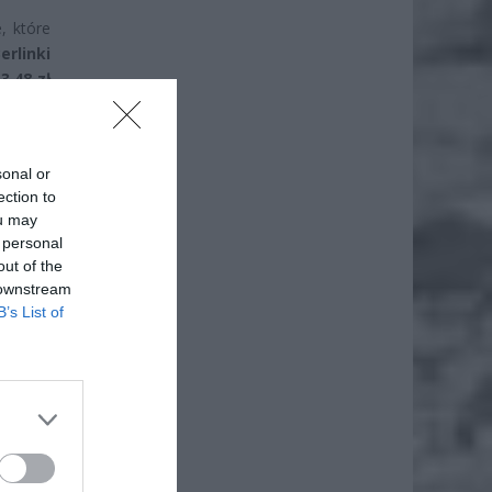
, które
erlinki
e
3,48 zł
sonal or
ection to
ou may
 personal
out of the
 downstream
B’s List of