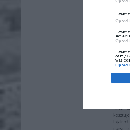
Opted 
ZOBA
Naw
I want t
rod
Opted 
7 si
I want 
Advertis
ZUS
Opted 
wyn
I want t
7 si
of my P
was col
Opted 
Nie mni
warianty
Klienci
dowolnie
Mleko z
Hitem d
kosztuj
lojalnoś
największ