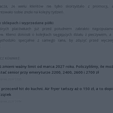
cza, że wielu klientów nie tylko skorzystało z promocji, a
towało sobie zniżki na kolejny tydzień.
 sklepach i wyprzedane półki
órych placówkach już przed południem zabrakło najpopularni
w. Klienci donosili o kolejkach sięgających działu z pieczywem, a 
zychodziło specjalnie z samego rana, by zdążyć przed wycze
.
CZ RÓWNIEŻ:
 zmieni ważny limit od marca 2027 roku. Policzyliśmy, ile mo
tać senior przy emeryturze 2200, 2400, 2600 i 2700 zł
erpnia 2026 13:23
l przecenił hit do kuchni. Air fryer tańszy aż o 150 zł, a to dop
czątek
erpnia 2026 16:06