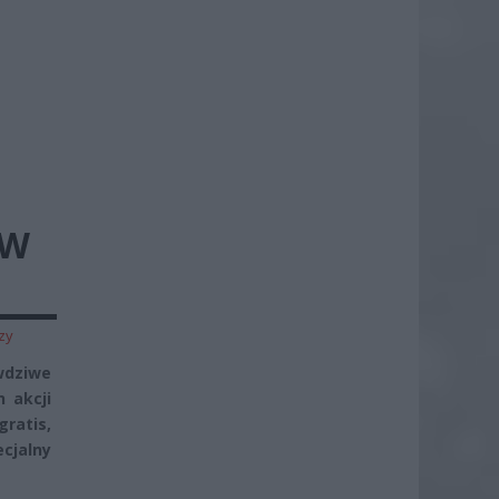
 W
zy
awdziwe
h akcji
ratis,
cjalny