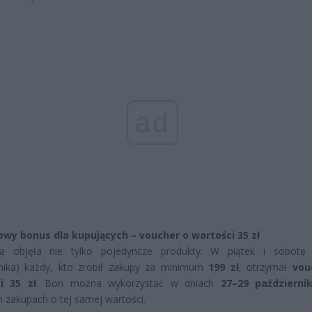
ad
wy bonus dla kupujących – voucher o wartości 35 zł
a objęła nie tylko pojedyncze produkty. W piątek i sobotę 
rnika) każdy, kto zrobił zakupy za minimum
199 zł
, otrzymał
vou
i 35 zł
. Bon można wykorzystać w dniach
27–29 październi
h zakupach o tej samej wartości.