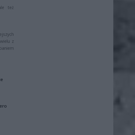
le też
ejszych
wielu z
rpaniem
że
iero