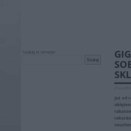
GI
Szukaj w serwisie
Szukaj
SO
SKL
25 paździ
Już od 
oblężen
rabato
rekord
voucher