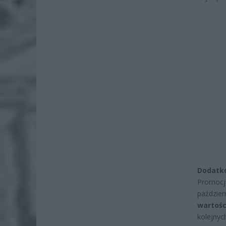
Dodatko
Promocj
paździe
wartośc
kolejnyc