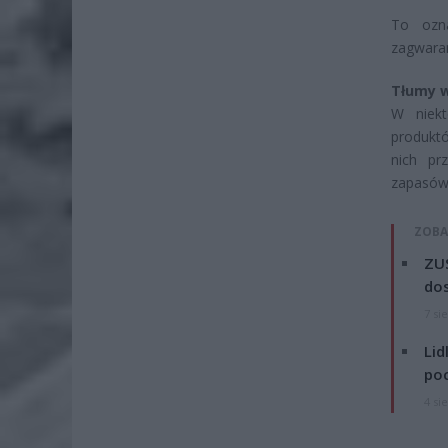
To ozna
zagwaran
Tłumy w
W niekt
produktó
nich pr
zapasów
ZOBA
ZUS
dos
7 si
Lid
po
4 si