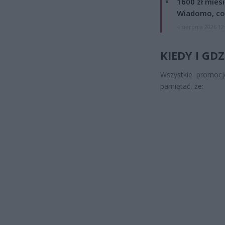
1600 zł mies
Wiadomo, co
4 sierpnia 2026 12
KIEDY I GD
Wszystkie promoc
pamiętać, że: