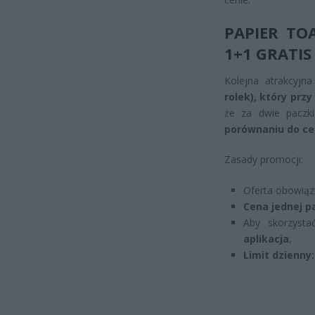
PAPIER TO
1+1 GRATIS 
Kolejna atrakcyjn
rolek), który prz
że za dwie paczk
porównaniu do ce
Zasady promocji:
Oferta obowią
Cena jednej pa
Aby skorzysta
aplikacja
,
Limit dzienny