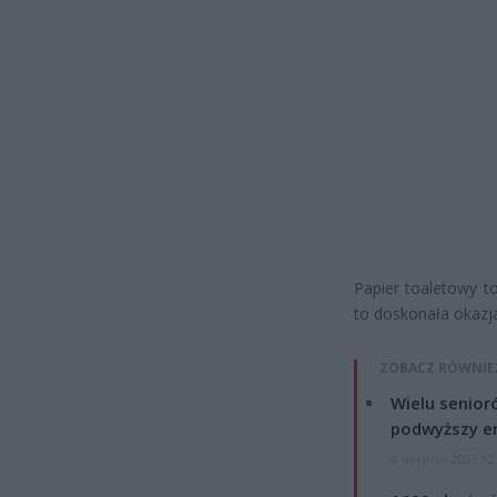
Papier toaletowy t
to doskonała okazj
ZOBACZ RÓWNIE
Wielu senior
podwyższy e
4 sierpnia 2026 12