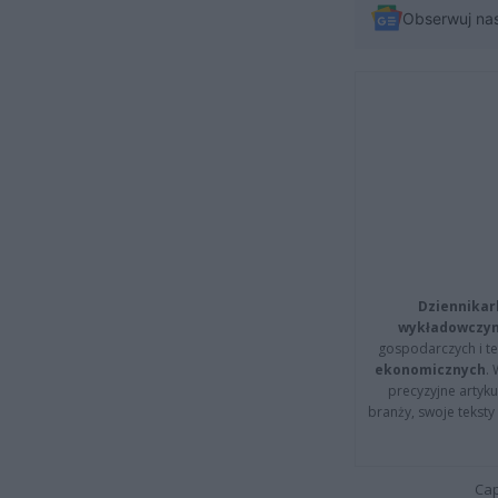
Obserwuj na
Dziennikar
wykładowczyn
gospodarczych i t
ekonomicznych
.
precyzyjne artyku
branży, swoje tekst
Cap