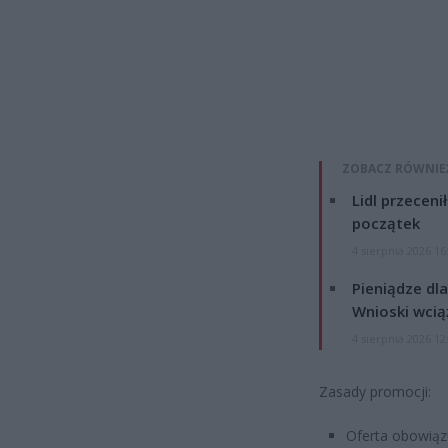
ZOBACZ RÓWNIE
Lidl przeceni
początek
4 sierpnia 2026 16
Pieniądze dla
Wnioski wcią
4 sierpnia 2026 12
Zasady promocji:
Oferta obowią