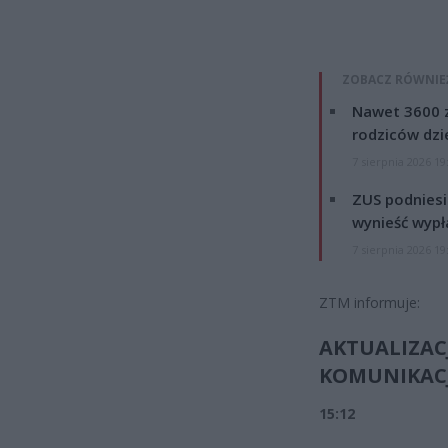
ZOBACZ RÓWNIE
Nawet 3600 z
rodziców dzie
7 sierpnia 2026 19
ZUS podniesie
wynieść wypł
7 sierpnia 2026 19
ZTM informuje:
AKTUALIZAC
KOMUNIKACJI
15:12