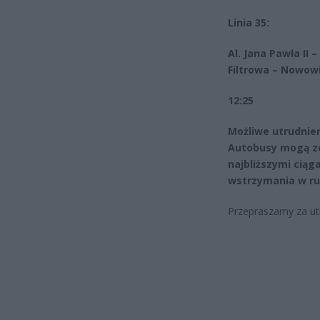
Linia 35:
Al. Jana Pawła II
Filtrowa – Nowow
12:25
Możliwe utrudnien
Autobusy mogą zo
najbliższymi cią
wstrzymania w r
Przepraszamy za ut