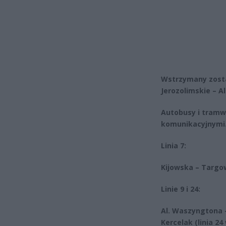
Wstrzymany został
Jerozolimskie – A
Autobusy i tramw
komunikacyjnymi
Linia 7:
Kijowska – Targow
Linie 9 i 24:
Al. Waszyngtona –
Kercelak (linia 2