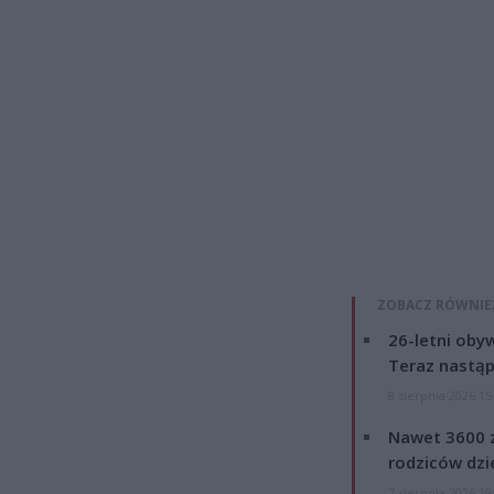
ZOBACZ RÓWNIE
26-letni obyw
Teraz nastąp
8 sierpnia 2026 15
Nawet 3600 z
rodziców dzie
7 sierpnia 2026 19