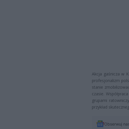
Akcja gaśnicza w K
profesjonalizm pol
stanie zmobilizowa
czasie. Współpraca
grupami ratownicz
przykład skuteczneg
Obserwuj na