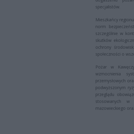
specjalistów.
Mieszkańcy regionu
norm bezpieczeńst
szczególnie w kont
skutków ekologicz
ochrony środowisk
społeczności o wsz
Pożar w Kawęczyn
wzmocnienia sys
przemysłowych oraz
podwyższonym ryz
przeglądu obowiąz
stosowanych w 
mazowieckiego oraz