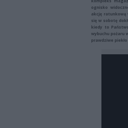
kompleks magaz
ognisko widoczne
akcję ratunkową 
się w sobotę dokł
kiedy to Państw
wybuchu pożaru w
prawdziwe piekło 