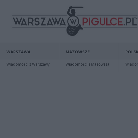
WARSZAWA
MAZOWSZE
POLSK
Wiadomości z Warszawy
Wiadomości z Mazowsza
Wiadomo