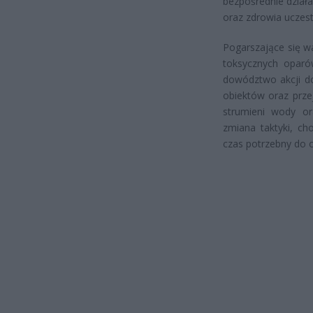
bezpośrednie działa
oraz zdrowia uczest
Pogarszające się w
toksycznych oparów
dowództwo akcji do
obiektów oraz prze
strumieni wody or
zmiana taktyki, ch
czas potrzebny do o