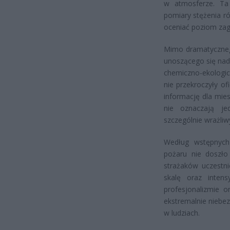
w atmosferze. Ta 
pomiary stężenia r
oceniać poziom zag
Mimo dramatyczneg
unoszącego się nad
chemiczno-ekologic
nie przekroczyły o
informację dla mie
nie oznaczają je
szczególnie wrażliw
Według wstępnych
pożaru nie doszło
strażaków uczestn
skalę oraz inten
profesjonalizmie 
ekstremalnie niebe
w ludziach.