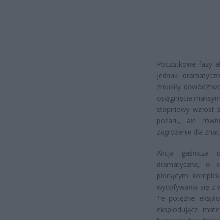
Początkowe fazy a
jednak dramatyczn
zmusiły dowództwo 
osiągnięcia maksyma
stopniowy wzrost z
pożaru, ale równi
zagrożenie dla zna
Akcja gaśnicza 
dramatyczna, o c
płonącym komplek
wycofywania się z w
Te potężne ekspl
eksplodujące mater