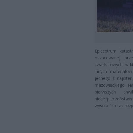
Epicentrum katas
oszacowanej prz
kwadratowych, w kt
innych materiałów
jednego z najinte
mazowieckiego. Na
pierwszych chw
niebezpieczeństw
wysokość oraz rozpr