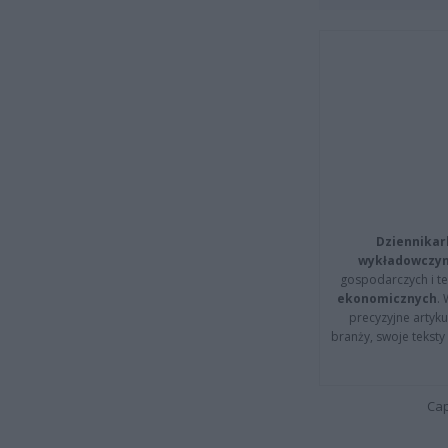
Dziennikar
wykładowczyn
gospodarczych i t
ekonomicznych
.
precyzyjne artyku
branży, swoje tekst
Cap