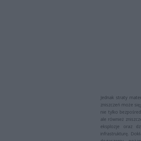
Jednak straty mate
zniszczeń może się
nie tylko bezpośre
ale również zniszc
eksplozje oraz dz
infrastrukturę. Do
dogaszeniu poża