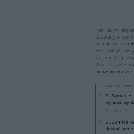
Nad całym region
toksycznych oparó
materiałów chemi
ostrzeżeń dla wsz
konieczności pozos
drzwi, a także wy
narażenia na wdycha
ZOBACZ RÓWNIE
ZUS podniesie
wynieść wypł
7 sierpnia 2026 19
ZUS zmieni w
dostać senio