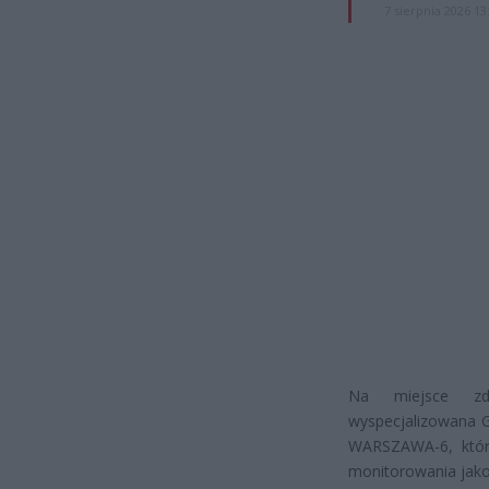
7 sierpnia 2026 13
Na miejsce zda
wyspecjalizowana 
WARSZAWA-6, która
monitorowania jako