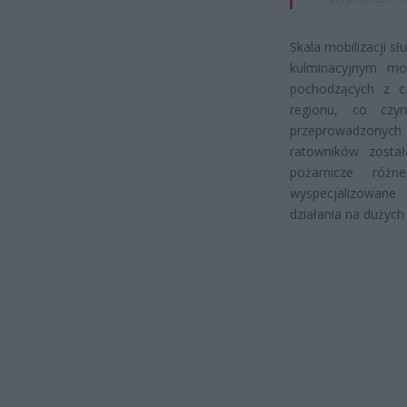
Skala mobilizacji s
kulminacyjnym mom
pochodzących z cz
regionu, co czy
przeprowadzonyc
ratowników zosta
pożarnicze róż
wyspecjalizowane
działania na dużych