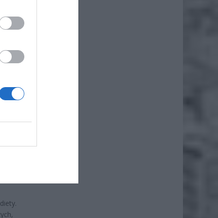
iero
ł.
ejąca
e mogą
iety.
ych,