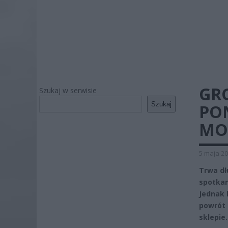
GR
Szukaj w serwisie
Szukaj
PON
MO
5 maja 20
Trwa dł
spotkan
Jednak 
powrót 
sklepie.