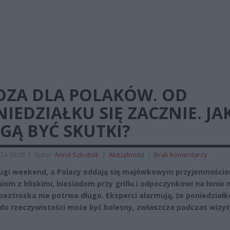
OZA DLA POLAKÓW. OD
IEDZIAŁKU SIĘ ZACZNIE. JA
GĄ BYĆ SKUTKI?
24 10:26
|
Autor:
Anna Szkutnik
|
Aktualności
|
Brak komentarzy
ugi weekend, a Polacy oddają się majówkowym przyjemności
iom z bliskimi, biesiadom przy grillu i odpoczynkowi na łonie 
beztroska nie potrwa długo. Eksperci alarmują, że poniedział
do rzeczywistości może być bolesny, zwłaszcza podczas wizy