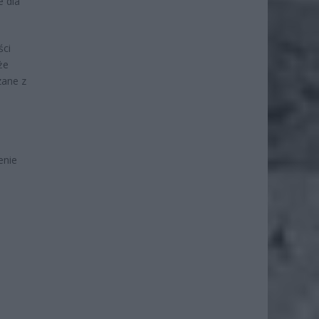
e dla
ści
że
zane z
enie