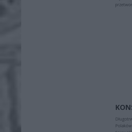
przetwor
KON
Długotr
Polaków.