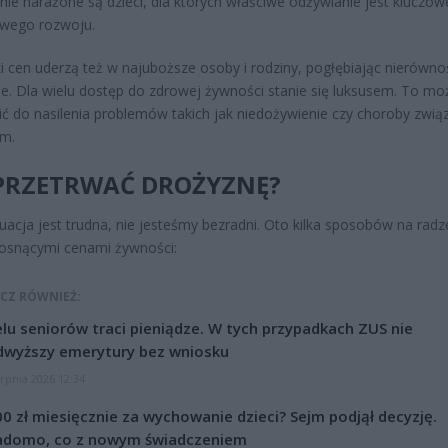
nie narażone są dzieci, dla których właściwe odżywianie jest kluczow
owego rozwoju.
 cen uderzą też w najuboższe osoby i rodziny, pogłębiając nierówno
e. Dla wielu dostęp do zdrowej żywności stanie się luksusem. To mo
ć do nasilenia problemów takich jak niedożywienie czy choroby zwią
m.
 PRZETRWAĆ DROŻYZNĘ?
uacja jest trudna, nie jesteśmy bezradni. Oto kilka sposobów na radz
rosnącymi cenami żywności:
CZ RÓWNIEŻ:
lu seniorów traci pieniądze. W tych przypadkach ZUS nie
dwyższy emerytury bez wniosku
erpnia 2026 12:34
0 zł miesięcznie za wychowanie dzieci? Sejm podjął decyzję.
adomo, co z nowym świadczeniem