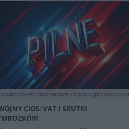
braz zaprojektowany przez Warszawa w Pigułce wygenerowany w DAL
ÓJNY CIOS: VAT I SKUTKI
YMROZKÓW