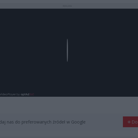
REKLAMA
Play
aj nas do preferowanych źródeł w Google
Do