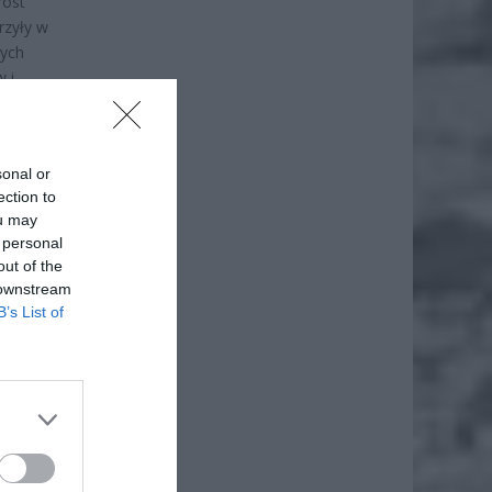
rost
rzyły w
rych
 i
sonal or
ection to
ou may
 personal
out of the
 downstream
B’s List of