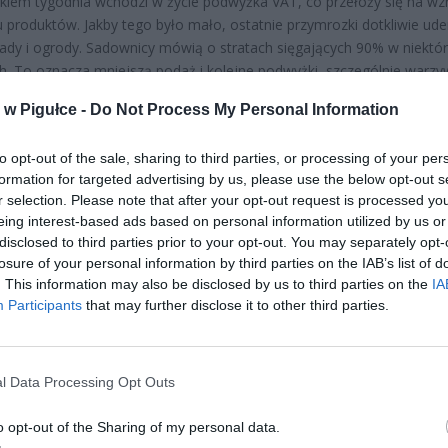
kiem tygodnia wchodzi w życie podwyżka VAT, co przełoży się na wz
u produktów. Jakby tego było mało, ostatnie przymrozki dotkliwie ude
sady i ogrody. Sadownicy mówią o stratach sięgających 90% w niektó
h. To oznacza mniejszą podaż i kolejne podwyżki, szczególnie warzyw
.
w Pigułce -
Do Not Process My Personal Information
to opt-out of the sale, sharing to third parties, or processing of your per
formation for targeted advertising by us, please use the below opt-out s
r selection. Please note that after your opt-out request is processed y
eing interest-based ads based on personal information utilized by us or
disclosed to third parties prior to your opt-out. You may separately opt-
ad
losure of your personal information by third parties on the IAB’s list of
. This information may also be disclosed by us to third parties on the
IA
Participants
that may further disclose it to other third parties.
l Data Processing Opt Outs
o opt-out of the Sharing of my personal data.