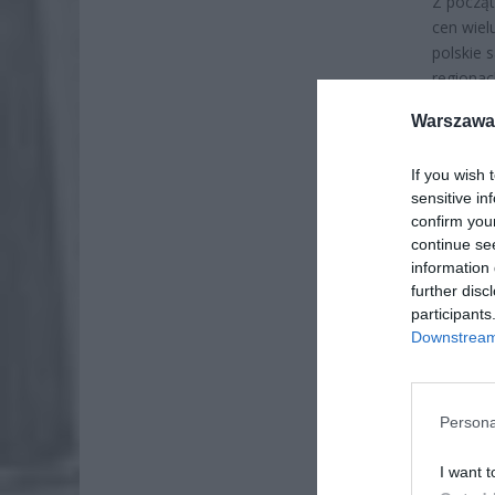
Z począt
cen wiel
polskie 
regionac
owoców
Warszawa 
If you wish 
sensitive in
confirm you
continue se
information 
further disc
participants
Downstream 
Persona
I want t