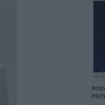
Fot. O
PODW
PRZ