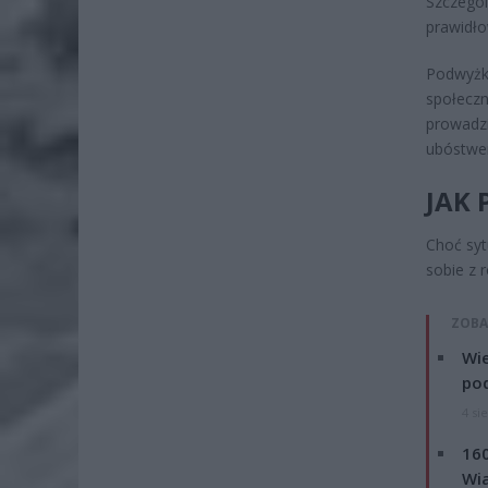
Szczegól
prawidł
Podwyżki
społeczn
prowadzi
ubóstwe
JAK
Choć syt
sobie z 
ZOBA
Wie
po
4 si
160
Wi