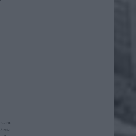
ostanu
żenia.