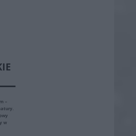
KIE
om –
natury.
kowy
ty w