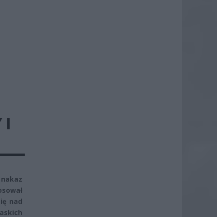
 I
 nakaz
osował
się nad
askich