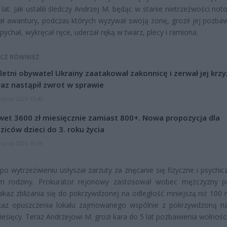
 lat. Jak ustalili śledczy Andrzej M. będąc w stanie nietrzeźwości not
ł awantury, podczas których wyzywał swoją żonę, groził jej pozba
opychał, wykręcał ręce, uderzał ręką w twarz, plecy i ramiona.
CZ RÓWNIEŻ:
letni obywatel Ukrainy zaatakował zakonnicę i zerwał jej krzy
az nastąpił zwrot w sprawie
erpnia 2026 15:40
et 3600 zł miesięcznie zamiast 800+. Nowa propozycja dla
ziców dzieci do 3. roku życia
erpnia 2026 19:29
 po wytrzeźwieniu usłyszał zarzuty za znęcanie się fizyczne i psychi
em rodziny. Prokurator rejonowy zastosował wobec mężczyzny po
akaz zbliżania się do pokrzywdzonej na odległość mniejszą niż 100
kaz opuszczenia lokalu zajmowanego wspólnie z pokrzywdzoną n
iesięcy. Teraz Andrzejowi M. grozi kara do 5 lat pozbawienia wolności