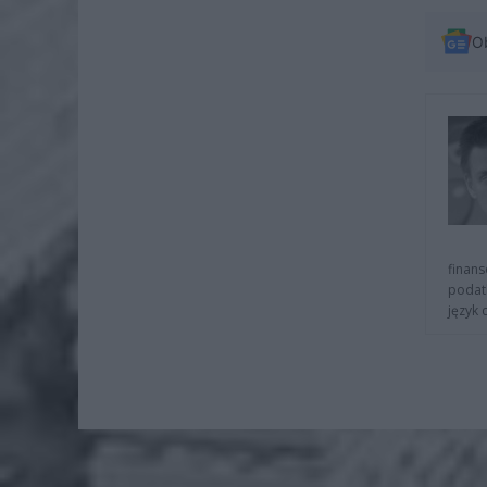
O
finans
podat
język 