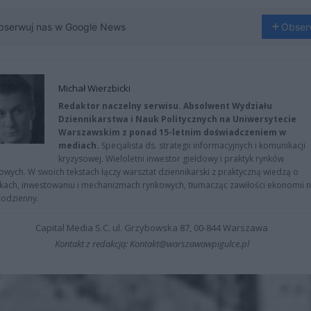
bserwuj nas w Google News
Obser
Michał Wierzbicki
Redaktor naczelny serwisu. Absolwent Wydziału
Dziennikarstwa i Nauk Politycznych na Uniwersytecie
Warszawskim z ponad 15-letnim doświadczeniem w
mediach.
Specjalista ds. strategii informacyjnych i komunikacji
kryzysowej. Wieloletni inwestor giełdowy i praktyk rynków
owych. W swoich tekstach łączy warsztat dziennikarski z praktyczną wiedzą o
kach, inwestowaniu i mechanizmach rynkowych, tłumacząc zawiłości ekonomii 
codzienny.
Capital Media S.C. ul. Grzybowska 87, 00-844 Warszawa
Kontakt z redakcją: Kontakt@warszawawpigulce.pl