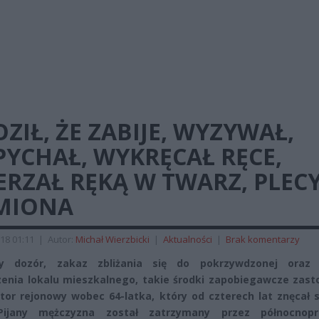
ZIŁ, ŻE ZABIJE, WYZYWAŁ,
YCHAŁ, WYKRĘCAŁ RĘCE,
RZAŁ RĘKĄ W TWARZ, PLECY
MIONA
18 01:11
|
Autor:
Michał Wierzbicki
|
Aktualności
|
Brak komentarzy
jny dozór, zakaz zbliżania się do pokrzywdzonej oraz
enia lokalu mieszkalnego, takie środki zapobiegawcze zast
tor rejonowy wobec 64-latka, który od czterech lat znęcał 
Pijany mężczyzna został zatrzymany przez północnopr