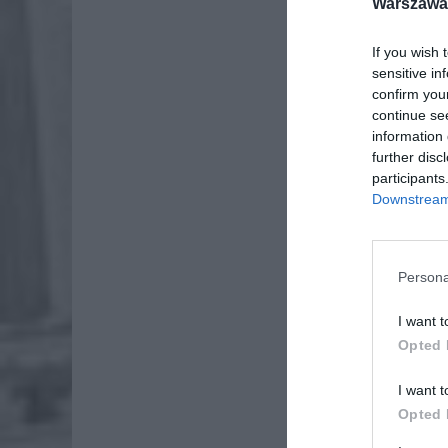
Warszawa 
If you wish 
sensitive in
confirm you
continue se
information 
further disc
participants
Downstream 
Persona
I want t
Opted 
I want t
Opted 