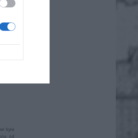
Północ.
koholu)
bieskiej
ie była
żoną od