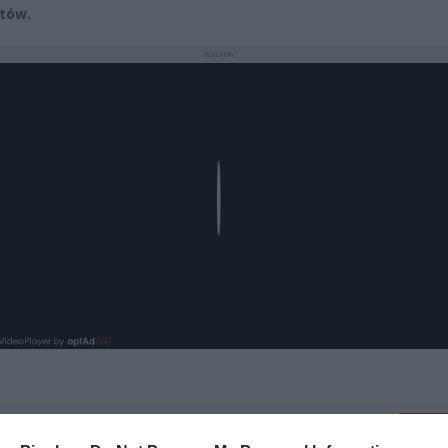
ntów.
REKLAMA
Play
aj nas do preferowanych źródeł w Google
Do