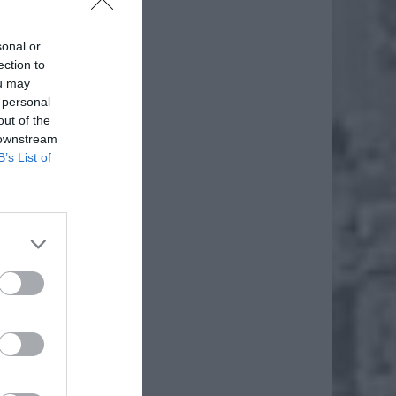
sonal or
ection to
ou may
 personal
out of the
 downstream
B’s List of