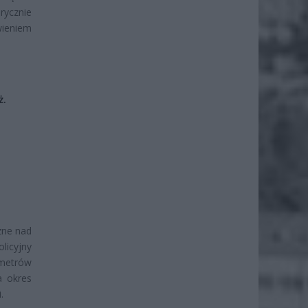
orycznie
wieniem
ż.
czne nad
licyjny
 metrów
a okres
.