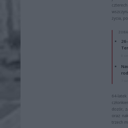
czterech
wszczyna
życia, p
ZOBA
26-
Ter
8 si
Naw
rod
7 si
64-latek
członki
dozór, z
oraz na
trzech m