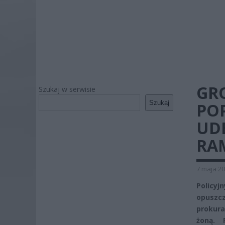
GRO
Szukaj w serwisie
Szukaj
POP
UDE
RA
7 maja 20
Policy
opuszcz
prokura
żoną. 