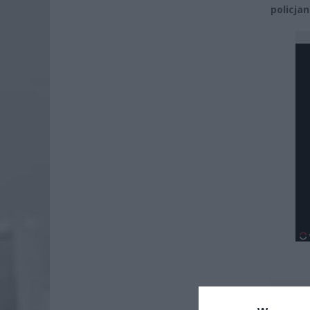
policja
Dod