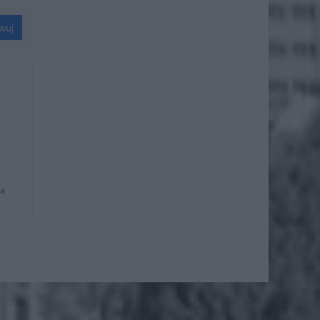
wuj
na