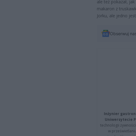
ale też pokazał, jak
makaron z truskawk
Jorku, ale jedno je
Obserwuj na
Inżynier gastron
Uniwersytecie P
technologii żywności 
w prześwietlani