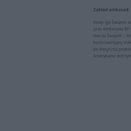
Zakład ambasad. 
Kiedy Iga Świątek
oraz Ambasada RP w
meczu Świątek – An
kontrowersyjny mak
po klasyczną peanut
Amerykanie dotrzym