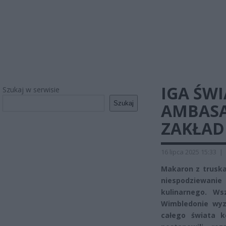
IGA ŚW
Szukaj w serwisie
Szukaj
AMBASA
ZAKŁAD
16 lipca 2025 15:33
|
Makaron z truska
niespodziewan
kulinarnego. Ws
Wimbledonie wyzn
całego świata k