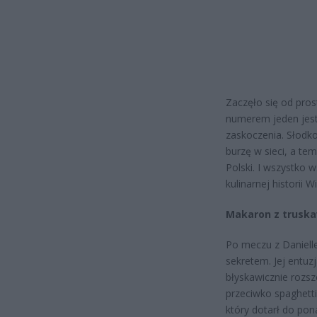
Zaczęło się od prost
numerem jeden jest 
zaskoczenia. Słodk
burzę w sieci, a te
Polski. I wszystko w
kulinarnej historii 
Makaron z truska
Po meczu z Danielle
sekretem. Jej entu
błyskawicznie rozsz
przeciwko spaghetti”
który dotarł do pon