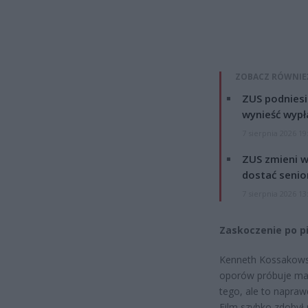
ZOBACZ RÓWNIE
ZUS podniesie
wynieść wypł
7 sierpnia 2026 19
ZUS zmieni w
dostać senio
7 sierpnia 2026 13
Zaskoczenie po p
Kenneth Kossakows
oporów próbuje mak
tego, ale to napraw
Film szybko zdobył