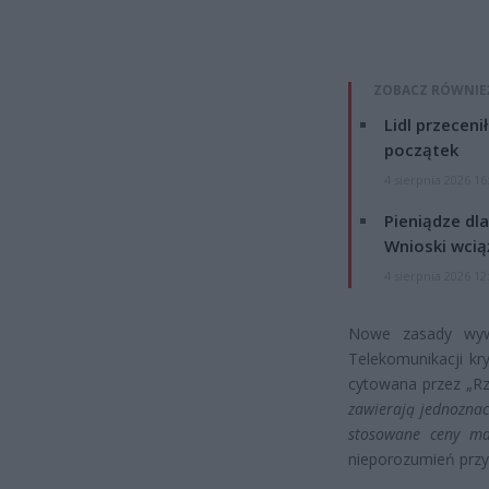
ZOBACZ RÓWNIE
Lidl przeceni
początek
4 sierpnia 2026 16
Pieniądze dla
Wnioski wcią
4 sierpnia 2026 12
Nowe zasady wywo
Telekomunikacji kr
cytowana przez „Rz
zawierają jednoznacz
stosowane ceny ma
nieporozumień przy