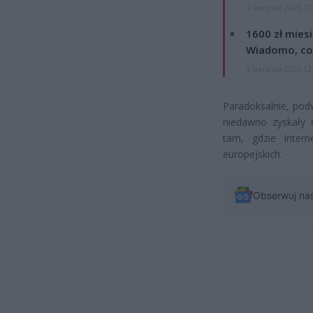
4 sierpnia 2026 12
1600 zł mies
Wiadomo, co
4 sierpnia 2026 12
Paradoksalnie, pod
niedawno zyskały 
tam, gdzie Intern
europejskich.
Obserwuj na