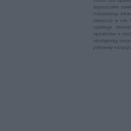
Prezes UKE opublik
dopuszczalne staw
rozbudowują infras
zwłaszcza w tzw. 
szybkiego Interne
operatorów o możli
udostępniają swoje
pokrywały rosnącyc