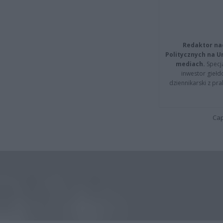
Redaktor na
Politycznych na 
mediach.
Specja
inwestor giełd
dziennikarski z pr
Cap