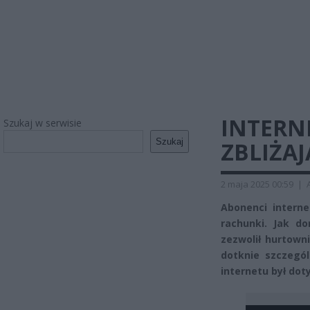
INTERN
Szukaj w serwisie
Szukaj
ZBLIŻAJ
2 maja 2025 00:59
|
Abonenci intern
rachunki. Jak do
zezwolił hurtown
dotknie szczegó
internetu był dot