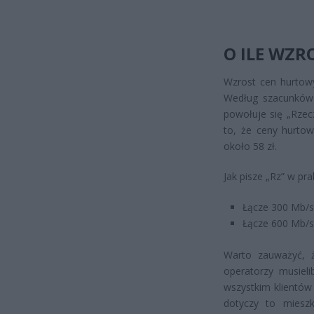
O ILE WZ
Wzrost cen hurtowy
Według szacunków K
powołuje się „Rzec
to, że ceny hurto
około 58 zł.
Jak pisze „Rz” w p
Łącze 300 Mb/s 
Łącze 600 Mb/s 
Warto zauważyć, 
operatorzy musiel
wszystkim klientów
dotyczy to miesz