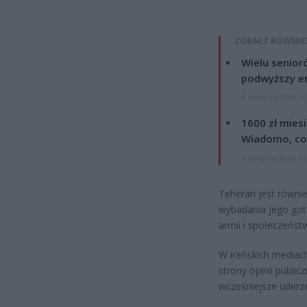
ZOBACZ RÓWNIE
Wielu senior
podwyższy e
4 sierpnia 2026 12
1600 zł mies
Wiadomo, co
4 sierpnia 2026 12
Teheran jest równi
wybadania jego got
armii i społeczeńst
W irańskich mediac
strony opinii public
wcześniejsze uderze