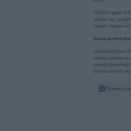
Izraelski sygnał zos
spotkał się z pozy
działań, dopóki nie
Sytuacja wymyka s
Międzynarodowa spo
między Izraelem a 
nabrała globalnego 
Zjednoczonych jako
Obserwuj na