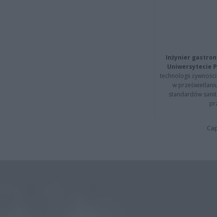
Inżynier gastron
Uniwersytecie P
technologii żywności 
w prześwietlani
standardów sanita
pr
Cap