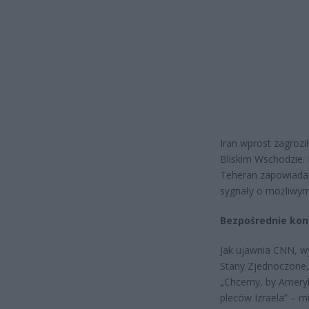
Iran wprost zagroz
Bliskim Wschodzie. 
Teheran zapowiada, 
sygnały o możliwym
Bezpośrednie kon
Jak ujawnia CNN, wy
Stany Zjednoczone, 
„Chcemy, by Ameryka
pleców Izraela” – m