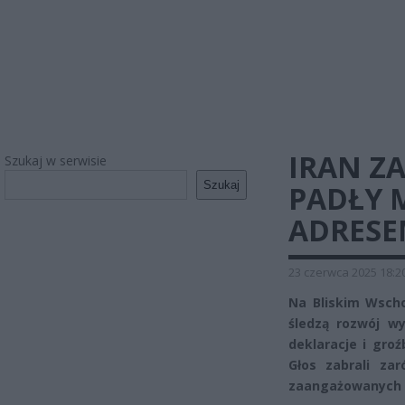
IRAN Z
Szukaj w serwisie
Szukaj
PADŁY 
ADRESE
23 czerwca 2025 18:2
Na Bliskim Wscho
śledzą rozwój w
deklaracje i gro
Głos zabrali za
zaangażowanych w