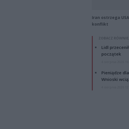
Iran ostrzega USA
konflikt
ZOBACZ RÓWNIE
Lidl przeceni
początek
4 sierpnia 2026 16
Pieniądze dla
Wnioski wcią
4 sierpnia 2026 12