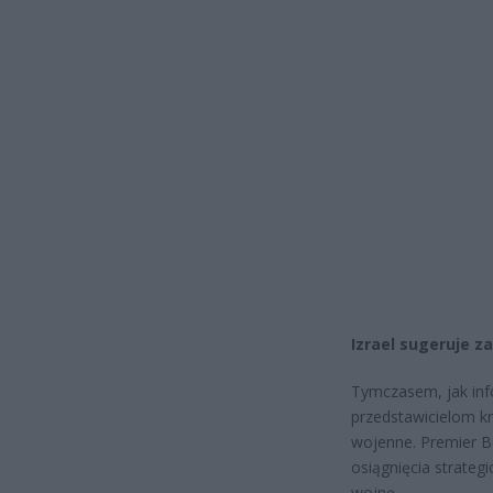
Izrael sugeruje z
Tymczasem, jak info
przedstawicielom kr
wojenne. Premier Ben
osiągnięcia strateg
wojnę.