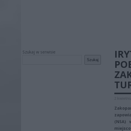
IRY
Szukaj w serwisie
Szukaj
PO
ZAK
TUR
2 kwietni
Zakopa
zapowi
(NSA) 
miejsc