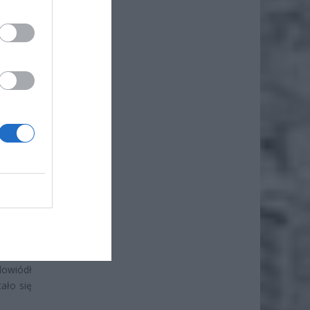
R O
i Sztuk
h przez
spełnia
odnie z
ściach
dowiódł
ało się