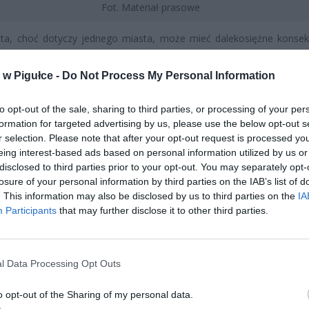
Fot. Materiał prasowe
 ta, choć dotyczy jednego miasta, może mieć dalekosiężne konse
go sektora turystycznego w Polsce.
w Pigułce -
Do Not Process My Personal Information
CZ RÓWNIEŻ:
 zmieni ważny limit od marca 2027 roku. Policzyliśmy, ile mo
to opt-out of the sale, sharing to third parties, or processing of your per
formation for targeted advertising by us, please use the below opt-out s
tać senior przy emeryturze 2200, 2400, 2600 i 2700 zł
r selection. Please note that after your opt-out request is processed y
erpnia 2026 13:23
eing interest-based ads based on personal information utilized by us or
disclosed to third parties prior to your opt-out. You may separately opt-
l przecenił hit do kuchni. Air fryer tańszy aż o 150 zł, a to dop
losure of your personal information by third parties on the IAB’s list of
czątek
. This information may also be disclosed by us to third parties on the
IA
erpnia 2026 16:06
Participants
that may further disclose it to other third parties.
l Data Processing Opt Outs
o opt-out of the Sharing of my personal data.