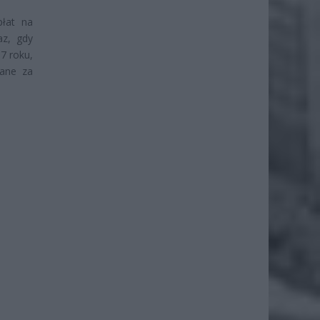
płat na
az, gdy
7 roku,
pane za