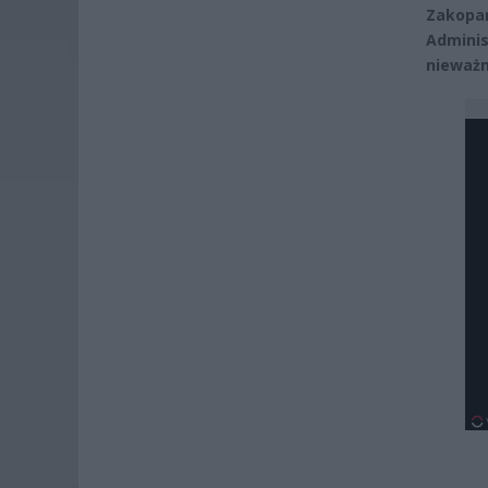
Zakopa
Admini
nieważn