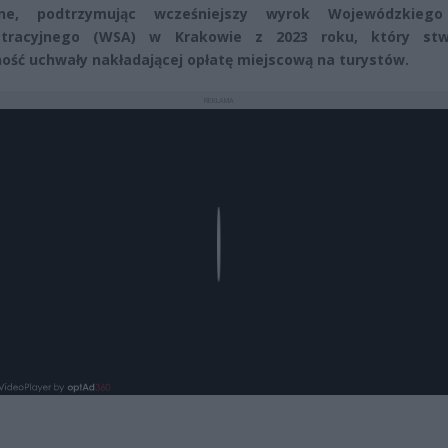
ne, podtrzymując wcześniejszy wyrok Wojewódzkieg
stracyjnego (WSA) w Krakowie z 2023 roku, który stwi
ość uchwały nakładającej opłatę miejscową na turystów.
REKLAMA
Play