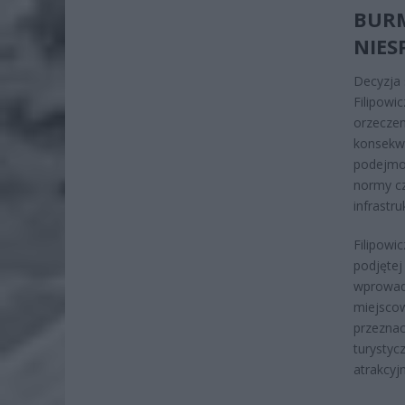
BU
NIES
Decyzja 
Filipow
orzecze
konsekw
podejmo
normy cz
infrastru
Filipowi
podjęte
wprowad
miejscow
przezna
turysty
atrakcyj