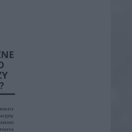
ZNE
D
ZY
?
mistrz
acyjny
lskimi
miasta