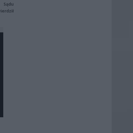
o Sądu
erdził