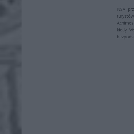
NSA prz
turystów
Achimesc
kiedy W
bezpods