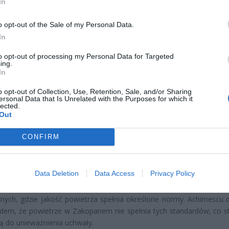
In
ad
o opt-out of the Sale of my Personal Data.
In
to opt-out of processing my Personal Data for Targeted
ing.
In
o opt-out of Collection, Use, Retention, Sale, and/or Sharing
ersonal Data that Is Unrelated with the Purposes for which it
IETRZE KONTRA OPŁATY – SPÓ
lected.
Out
ADNOŚĆ UCHWAŁY
CONFIRM
zainicjował Bogdan Achimescu, profesor krakowskiej Akademi
, który od lat kwestionuje zasadność pobierania opłat miejscowyc
e. Tym razem argumentował, że jakość powietrza w mieście nie 
Data Deletion
Data Access
Privacy Policy
 określonych w przepisach dotyczących opłat miejscowych. Zg
jami, takie opłaty mogą być pobierane jedynie w miejscowo
znych, gdzie jakość powietrza spełnia określone normy. Achimescu 
dem, że powietrze w Zakopanem nie spełnia tych standardów, co st
 do unieważnienia uchwały.