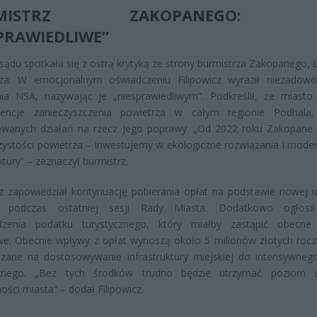
RMISTRZ ZAKOPANEGO: 
PRAWIEDLIWE”
sądu spotkała się z ostrą krytyką ze strony burmistrza Zakopanego, 
icza. W emocjonalnym oświadczeniu Filipowicz wyraził niezadowo
nia NSA, nazywając je „niesprawiedliwym”. Podkreślił, że miasto
encje zanieczyszczenia powietrza w całym regionie Podhala
wanych działań na rzecz jego poprawy. „Od 2022 roku Zakopane 
ystości powietrza – inwestujemy w ekologiczne rozwiązania i moder
ktury” – zaznaczył burmistrz.
cz zapowiedział kontynuację pobierania opłat na podstawie nowej 
j podczas ostatniej sesji Rady Miasta. Dodatkowo ogłosił
zenia podatku turystycznego, który miałby zastąpić obecne 
e. Obecnie wpływy z opłat wynoszą około 5 milionów złotych roczn
czane na dostosowywanie infrastruktury miejskiej do intensywneg
cznego. „Bez tych środków trudno będzie utrzymać poziom u
ności miasta” – dodał Filipowicz.