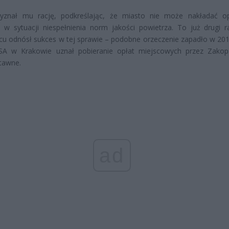
yznał mu rację, podkreślając, że miasto nie może nakładać o
 w sytuacji niespełnienia norm jakości powietrza. To już drugi r
u odnósł sukces w tej sprawie – podobne orzeczenie zapadło w 201
SA w Krakowie uznał pobieranie opłat miejscowych przez Zako
tawne.
ad