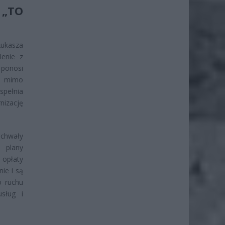
„TO
Łukasza
lenie z
 ponosi
, mimo
spełnia
nizację
uchwały
 plany
opłaty
ie i są
o ruchu
sług i