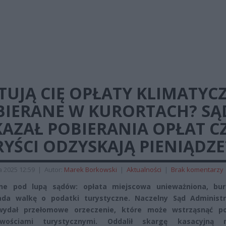
TUJĄ CIĘ OPŁATY KLIMATYC
BIERANE W KURORTACH? SĄ
AZAŁ POBIERANIA OPŁAT C
YŚCI ODZYSKAJĄ PIENIĄDZE
a 2025 12:59
|
Autor:
Marek Borkowski
|
Aktualności
|
Brak komentarzy
ne pod lupą sądów: opłata miejscowa unieważniona, bur
ada walkę o podatki turystyczne. Naczelny Sąd Administr
wydał przełomowe orzeczenie, które może wstrząsnąć po
owościami turystycznymi. Oddalił skargę kasacyjną 