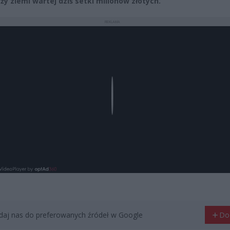
ży ziemi wartej dziś setki milionów złotych.
REKLAMA
Play
aj nas do preferowanych źródeł w Google
Do