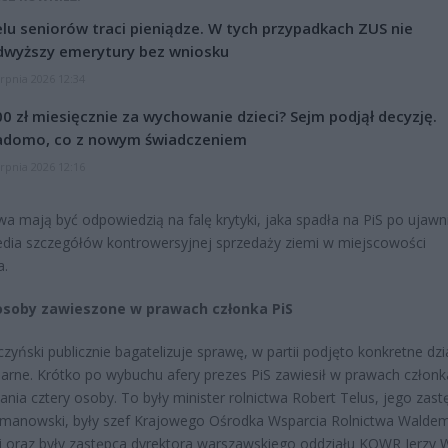
lu seniorów traci pieniądze. W tych przypadkach ZUS nie
dwyższy emerytury bez wniosku
erpnia 2026 12:34
0 zł miesięcznie za wychowanie dzieci? Sejm podjął decyzję.
adomo, co z nowym świadczeniem
erpnia 2026 12:16
wa mają być odpowiedzią na falę krytyki, jaka spadła na PiS po ujawn
dia szczegółów kontrowersyjnej sprzedaży ziemi w miejscowości
a.
osoby zawieszone w prawach członka PiS
zyński publicznie bagatelizuje sprawę, w partii podjęto konkretne dzi
narne. Krótko po wybuchu afery prezes PiS zawiesił w prawach członk
nia cztery osoby. To były minister rolnictwa Robert Telus, jego zast
omanowski, były szef Krajowego Ośrodka Wsparcia Rolnictwa Walde
 oraz były zastępca dyrektora warszawskiego oddziału KOWR Jerzy W