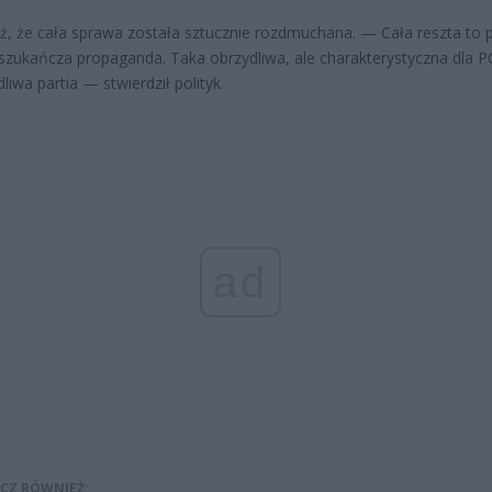
ż, że cała sprawa została sztucznie rozdmuchana. — Cała reszta to 
szukańcza propaganda. Taka obrzydliwa, ale charakterystyczna dla P
liwa partia — stwierdził polityk.
ad
CZ RÓWNIEŻ: