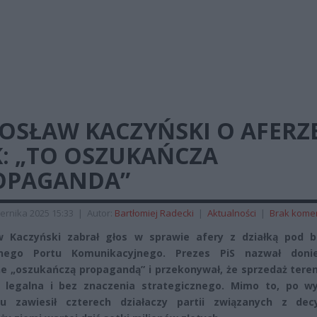
OSŁAW KACZYŃSKI O AFERZ
K: „TO OSZUKAŃCZA
OPAGANDA”
ernika 2025 15:33
|
Autor:
Bartłomiej Radecki
|
Aktualności
|
Brak kome
aw Kaczyński zabrał głos w sprawie afery z działką pod 
lnego Portu Komunikacyjnego. Prezes PiS nazwał donie
e „oszukańczą propagandą” i przekonywał, że sprzedaż teren
i legalna i bez znaczenia strategicznego. Mimo to, po w
lu zawiesił czterech działaczy partii związanych z dec