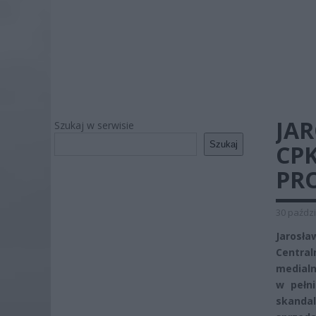
JAR
Szukaj w serwisie
Szukaj
CP
PR
30 paździ
Jarosł
Centra
medialn
w pełn
skanda