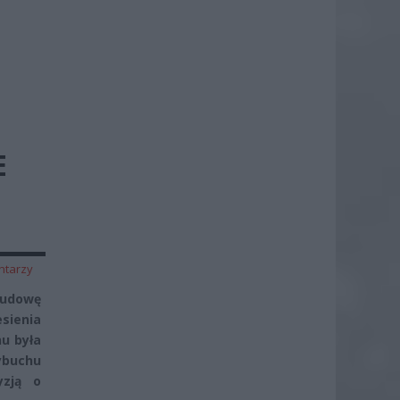
E
ntarzy
budowę
sienia
u była
ybuchu
yzją o