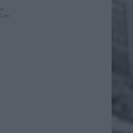
po
O, bo