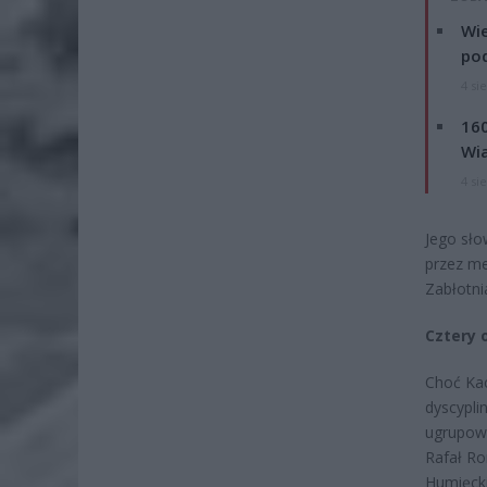
Wie
po
4 si
160
Wi
4 si
Jego sło
przez me
Zabłotni
Cztery 
Choć Kac
dyscypli
ugrupowa
Rafał R
Humięcki