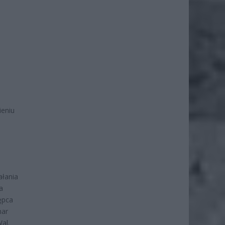
ieniu
ałania
a
ępca
mar
al.