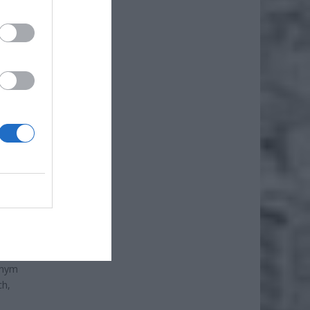
nda”
działki
partię.
a z
rka
i
znym
ch,