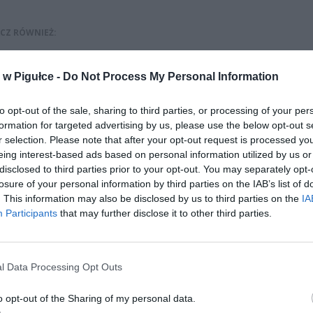
CZ RÓWNIEŻ:
l przecenił hit do kuchni. Air fryer tańszy aż o 150 zł, a to dop
czątek
w Pigułce -
Do Not Process My Personal Information
erpnia 2026 16:06
to opt-out of the sale, sharing to third parties, or processing of your per
niądze dla milionów polskich rodzin. ZUS wypłacił już 173 mln z
formation for targeted advertising by us, please use the below opt-out s
oski wciąż można składać
r selection. Please note that after your opt-out request is processed y
erpnia 2026 12:56
eing interest-based ads based on personal information utilized by us or
disclosed to third parties prior to your opt-out. You may separately opt-
losure of your personal information by third parties on the IAB’s list of
. This information may also be disclosed by us to third parties on the
IA
Participants
that may further disclose it to other third parties.
l Data Processing Opt Outs
ad
o opt-out of the Sharing of my personal data.