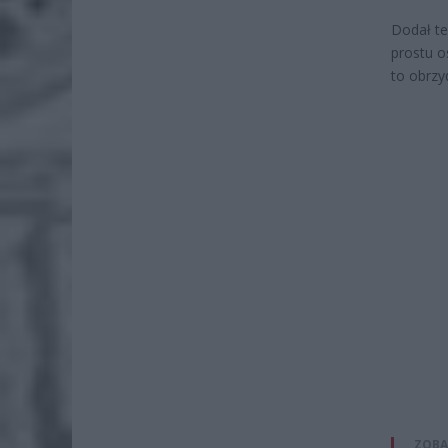
Dodał te
prostu o
to obrzyd
ZOBA