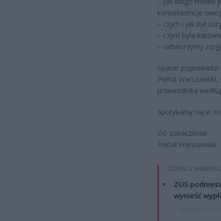
– jak długo trwało p
konsekwencje owe
– czym i jak był zo
– czym była katown
– odtworzymy zorgan
Spacer poprowadzi 
Portal Warszawski,
przewodnika według
Spotykamy się w sob
Do zobaczenia!
Portal Warszawski
ZOBACZ RÓWNIE
ZUS podniesie
wynieść wypł
7 sierpnia 2026 19