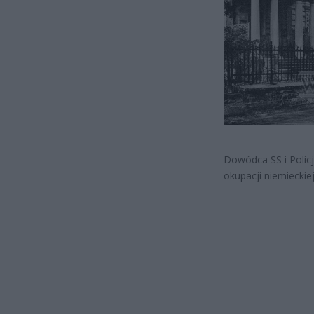
Dowódca SS i Polic
okupacji niemiecki