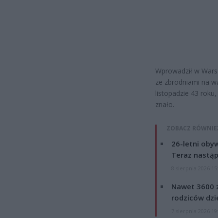
Wprowadził w Warsz
ze zbrodniami na w
listopadzie 43 roku
znało.
ZOBACZ RÓWNIE
26-letni obyw
Teraz nastąp
8 sierpnia 2026 15
Nawet 3600 z
rodziców dzie
7 sierpnia 2026 19