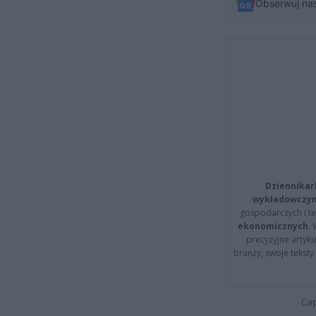
Obserwuj na
Dziennikar
wykładowczyn
gospodarczych i t
ekonomicznych
.
precyzyjne artyku
branży, swoje tekst
Cap