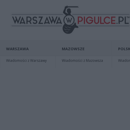
WARSZAWA
MAZOWSZE
POLSK
Wiadomości z Warszawy
Wiadomości z Mazowsza
Wiadomo