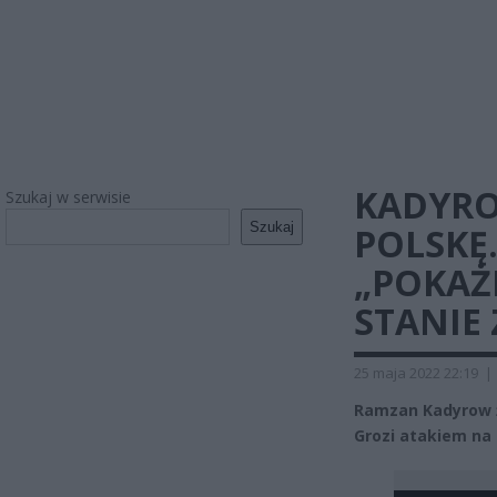
KADYRO
Szukaj w serwisie
Szukaj
POLSKĘ.
„POKAŻ
STANIE
25 maja 2022 22:19
|
Ramzan Kadyrow ż
Grozi atakiem na P