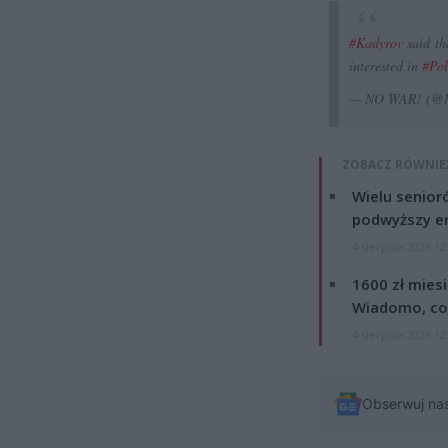
#Kadyrov
said th
interested in
#Po
— NO WAR! (@M
ZOBACZ RÓWNIE
Wielu senior
podwyższy e
4 sierpnia 2026 12
1600 zł mies
Wiadomo, co
4 sierpnia 2026 12
Obserwuj na