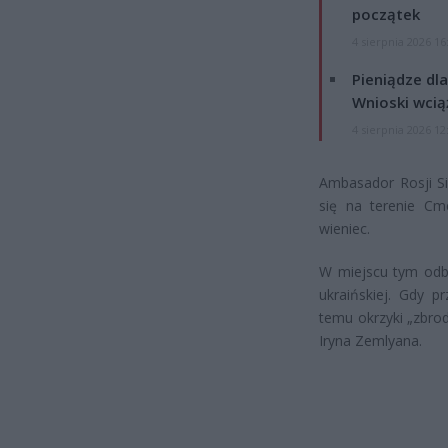
początek
4 sierpnia 2026 16
Pieniądze dla
Wnioski wcią
4 sierpnia 2026 12
Ambasador Rosji Si
się na terenie Cm
wieniec.
W miejscu tym odby
ukraińskiej. Gdy 
temu okrzyki „zbrodn
Iryna Zemlyana.