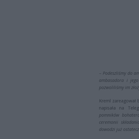
–
Podeszliśmy do am
ambasadora i jego a
pozwoliliśmy im zło
Kreml zareagował b
napisała na Tele
pomników bohateró
ceremonii składani
dowodzi już ostatecz