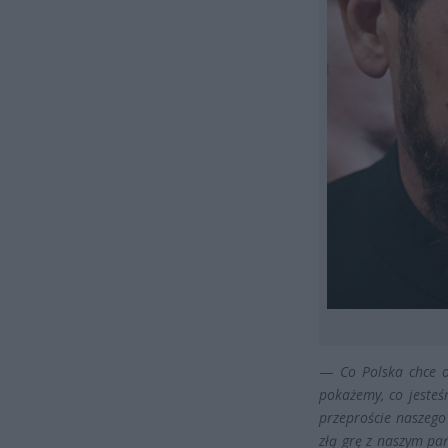
—
Co Polska chce o
pokażemy, co jesteśm
przeproście naszeg
złą grę z naszym pa