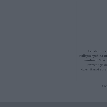
Redaktor na
Politycznych na 
mediach.
Specja
inwestor giełd
dziennikarski z pr
Cap