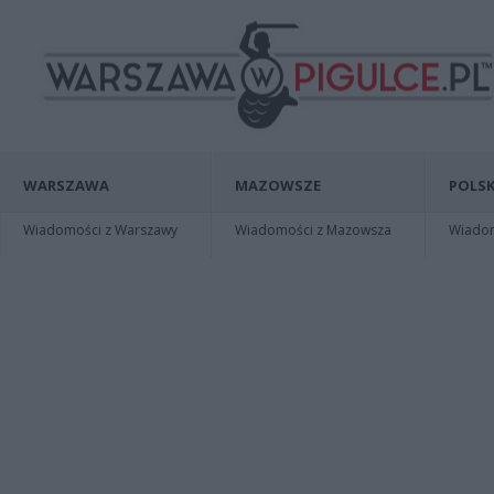
WARSZAWA
MAZOWSZE
POLSK
Wiadomości z Warszawy
Wiadomości z Mazowsza
Wiadomo