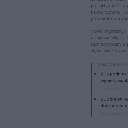
produktywność i or
harmonogramy i pl
prowadzić do zmian
Nowa organizacja 
usługowy. Więcej 
ruch turystyczny w
stymulować rozwój 
ZOBACZ RÓWNIE
ZUS podniesie
wynieść wypł
7 sierpnia 2026 19
ZUS zmieni w
dostać senio
7 sierpnia 2026 13