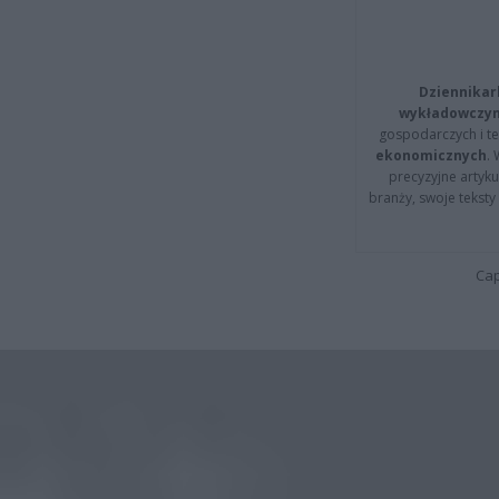
Dziennikar
wykładowczyn
gospodarczych i t
ekonomicznych
.
precyzyjne artyku
branży, swoje tekst
Cap