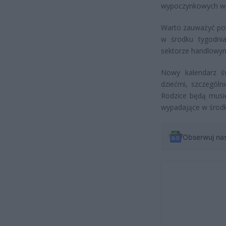
wypoczynkowych w 
Warto zauważyć pote
w środku tygodni
sektorze handlowym
Nowy kalendarz ś
dziećmi, szczególn
Rodzice będą musi
wypadające w środk
Obserwuj na