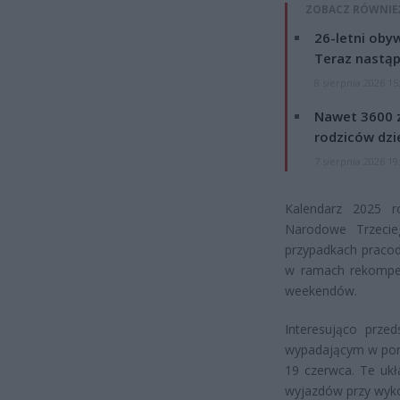
ZOBACZ RÓWNIE
26-letni obyw
Teraz nastąp
8 sierpnia 2026 15
Nawet 3600 z
rodziców dzie
7 sierpnia 2026 19
Kalendarz 2025 r
Narodowe Trzecie
przypadkach praco
w ramach rekompen
weekendów.
Interesująco prze
wypadającym w poni
19 czerwca. Te ukł
wyjazdów przy wykor