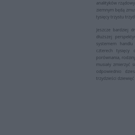
analityków rządow
ziemnym będą zmus
tysięcy trzystu trz
Jeszcze bardziej 
dłuższej perspek
systemem handlu 
czterech tysięcy
porównania, rodzin
musiały zmierzyć s
odpowiednio dzies
trzydzieści dziewięć