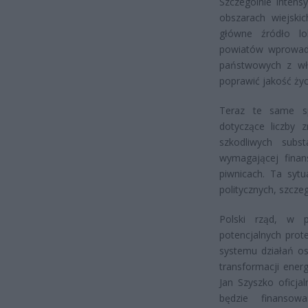
Szczególnie inten
obszarach wiejskic
główne źródło lo
powiatów wprowadz
państwowych z wła
poprawić jakość ży
Teraz te same sp
dotyczące liczby 
szkodliwych subst
wymagającej finan
piwnicach. Ta syt
politycznych, szcze
Polski rząd, w 
potencjalnych pro
systemu działań o
transformacji energ
Jan Szyszko oficja
będzie finansow