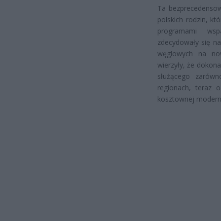
Ta bezprecedensowa
polskich rodzin, k
programami wspa
zdecydowały się n
węglowych na now
wierzyły, że dokon
służącego zarówn
regionach, teraz 
kosztownej moderni