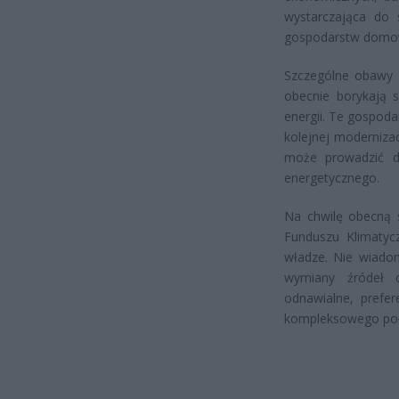
wystarczająca do 
gospodarstw domo
Szczególne obawy b
obecnie borykają s
energii. Te gospod
kolejnej moderniza
może prowadzić do
energetycznego.
Na chwilę obecną 
Funduszu Klimatycz
władze. Nie wiadom
wymiany źródeł c
odnawialne, prefe
kompleksowego poł