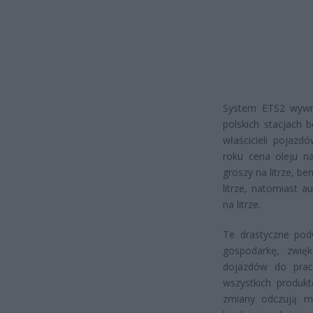
System ETS2 wywr
polskich stacjach 
właścicieli pojaz
roku cena oleju n
groszy na litrze, b
litrze, natomiast 
na litrze.
Te drastyczne pod
gospodarkę, zwięk
dojazdów do pracy
wszystkich produkt
zmiany odczują mi