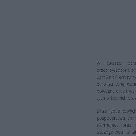
W dłuższej pers
przeprowadzone prz
uprawnień emisyjny
euro za tonę dwut
poważne oraz trwałe
tych o średnich ora
Skala dodatkowych
gospodarstwa domo
alarmująca oraz
Szczegółowa ana