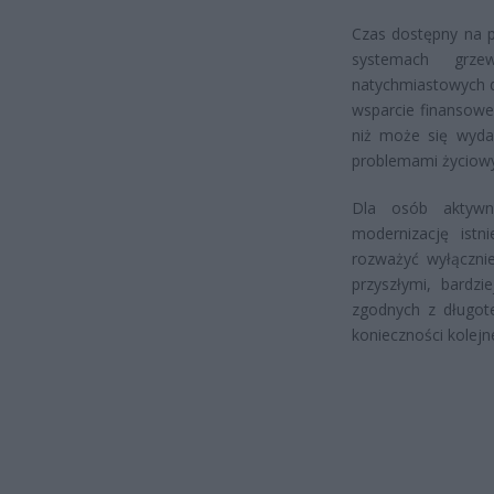
Czas dostępny na 
systemach grze
natychmiastowych d
wsparcie finansowe
niż może się wyd
problemami życiow
Dla osób aktyw
modernizację ist
rozważyć wyłącznie
przyszłymi, bardzi
zgodnych z długot
konieczności kolejn