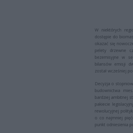
W niektórych regi
dostępie do biomas
okazać się nowocz
pelety drzewne c
bezemisyjne w se
bilansów emisji d
został wcześniej po
Decyzja o stopniow
budownictwa miesz
bardziej ambitnej s
pakiecie legislacy
rewolucyjnej polityk
o co najmniej pięć
punkt odniesienia 