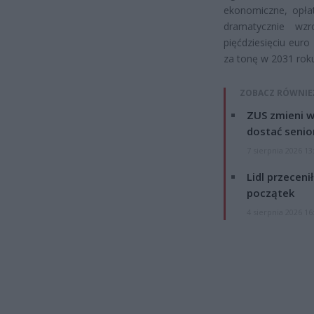
ekonomiczne, opł
dramatycznie wz
pięćdziesięciu eur
za tonę w 2031 rok
ZOBACZ RÓWNIE
ZUS zmieni w
dostać senio
7 sierpnia 2026 13
Lidl przeceni
początek
4 sierpnia 2026 16