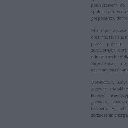
podłączeniem do s
społecznych wyra
gospodarstw domow
Mimo tych wyzwań o
oraz mieszkań jest
przez pryzmat z
zdrowotnych oraz
odnawialnych źródł
fazie instalacji, m
oszczędności finan
Dodatkowo, budyn
grzewcze charakter
korzyść inwestycy
grzewcze zapewni
temperatury, cich
zarządzania energią