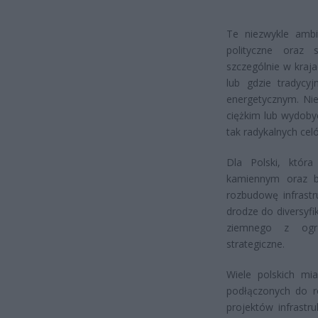
Te niezwykle ambi
polityczne oraz 
szczególnie w kraj
lub gdzie tradycy
energetycznym. Nie
ciężkim lub wydoby
tak radykalnych ce
Dla Polski, która
kamiennym oraz b
rozbudowę infrast
drodze do diversyf
ziemnego z ogrz
strategiczne.
Wiele polskich mi
podłączonych do r
projektów infrastr