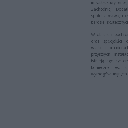
infrastruktury ener
Zachodniej. Doda
społeczeństwa, roz
bardziej skuteczny
W obliczu nieuchro
oraz specjaliści
właścicielom nieru
przyszłych instal
istniejącego sys
konieczne jest ju
wymogów unijnych.