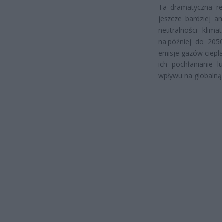
Ta dramatyczna red
jeszcze bardziej a
neutralności klima
najpóźniej do 2050
emisje gazów ciepl
ich pochłanianie l
wpływu na globalną