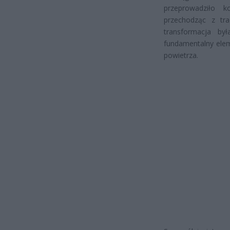
przeprowadziło 
przechodząc z t
transformacja b
fundamentalny elem
powietrza.