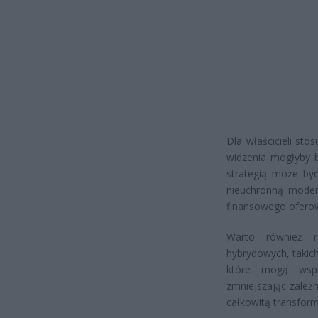
Dla właścicieli st
widzenia mogłyby b
strategią może by
nieuchronną moder
finansowego oferow
Warto również 
hybrydowych, takich
które mogą wspó
zmniejszając zależ
całkowitą transfor