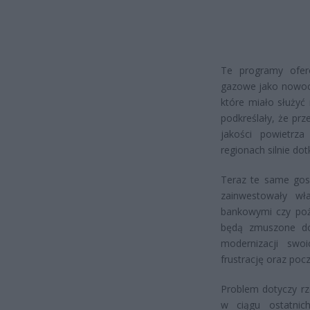
Te programy ofero
gazowe jako nowocz
które miało służyć
podkreślały, że pr
jakości powietrza
regionach silnie d
Teraz te same gos
zainwestowały wła
bankowymi czy poży
będą zmuszone do 
modernizacji swo
frustrację oraz poc
Problem dotyczy rz
w ciągu ostatnic