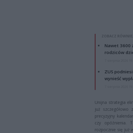
ZOBACZ RÓWNIE
Nawet 3600 z
rodziców dzie
7 sierpnia 2026 19
ZUS podniesie
wynieść wypł
7 sierpnia 2026 19
Unijna strategia e
już szczegółowo z
precyzyjny kalenda
czy opóźnienia. 
rozpocznie się już