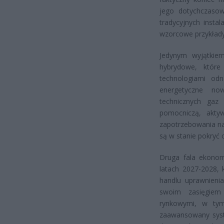
jego dotychczasow
tradycyjnych insta
wzorcowe przykłady
Jedynym wyjątkie
hybrydowe, które
technologiami odn
energetyczne now
technicznych gaz 
pomocniczą, akty
zapotrzebowania na
są w stanie pokryć 
Druga fala ekono
latach 2027-2028,
handlu uprawnienia
swoim zasięgiem
rynkowymi, w tym
zaawansowany syst