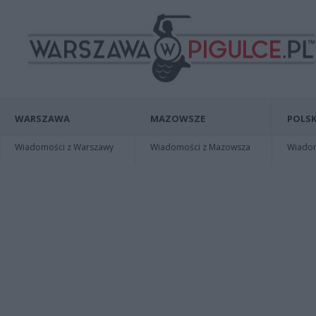
WARSZAWA
MAZOWSZE
POLSK
Wiadomości z Warszawy
Wiadomości z Mazowsza
Wiadomo