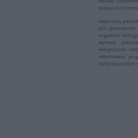
bardziej uzależni
dostępność komunika
Najbardziej parado
tych gospodarstw 
względami ekologi
wymianę przest
energetycznie ko
reklamowany prog
zachęcały polskich 