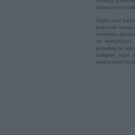
instalacji, w dłuż
finansowe oraz całk
Innym coraz bardzi
połączenie instala
umożliwia częściow
od zewnętrznych 
pozwalają na wykor
następnie może b
elektrycznych czy 