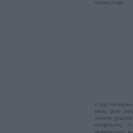
Klimatycznego.
Z tego europejski
kwotę około pięćd
wsparcie gospodar
energetycznej. T
ekonomicznych, bu