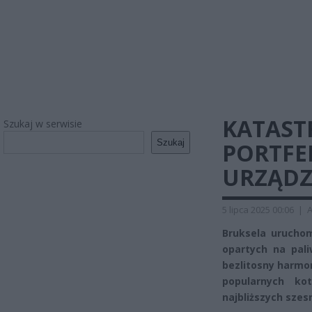
KATAST
Szukaj w serwisie
Szukaj
PORTFE
URZĄD
5 lipca 2025 00:06
|
A
Bruksela urucho
opartych na pal
bezlitosny harmon
popularnych k
najbliższych szes