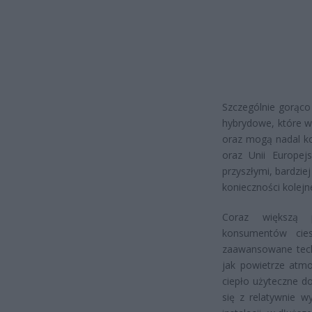
Szczególnie gorąc
hybrydowe, które w
oraz mogą nadal ko
oraz Unii Europej
przyszłymi, bardzie
konieczności kolejn
Coraz większą p
konsumentów cies
zaawansowane techn
jak powietrze atmo
ciepło użyteczne d
się z relatywnie 