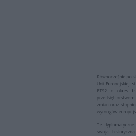
Równocześnie polsk
Unii Europejskiej,
ETS2 o okres trz
przedsiębiorstwom 
zmian oraz stopni
wymogów europejsk
Te dyplomatyczne w
swoją historyczn