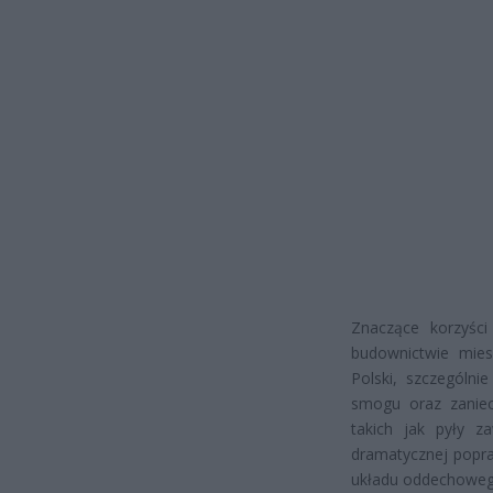
Znaczące korzyści
budownictwie mie
Polski, szczególni
smogu oraz zaniecz
takich jak pyły z
dramatycznej popra
układu oddechoweg