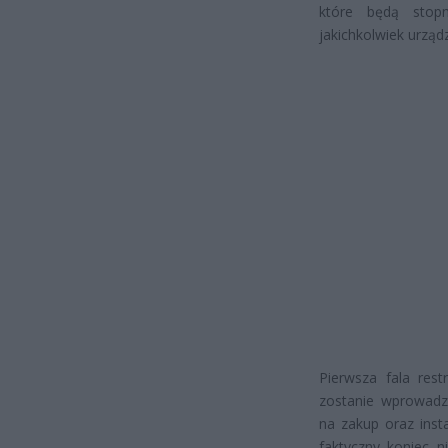
które będą stop
jakichkolwiek urzą
Pierwsza fala res
zostanie wprowadz
na zakup oraz inst
faktyczny koniec 