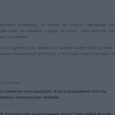
koncernu podkreślają, że decyzja nie oznacza całkowitego por
Jeśli rynek się odbuduje, a popyt na pompy ciepła wzrośnie, inw
stać wznowiona.
onu to ogromny cios. Mieszkańcy i władze lokalne liczyli na nowe 
rozwój nowoczesnego przemysłu, a teraz będą musieli poczekać na
CZ RÓWNIEŻ:
lu seniorów traci pieniądze. W tych przypadkach ZUS nie
dwyższy emerytury bez wniosku
erpnia 2026 12:34
0 zł miesięcznie za wychowanie dzieci? Sejm podjął decyzję.