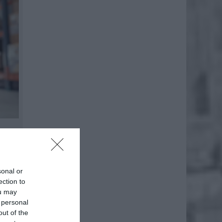
 miejsc
 został
sonal or
ection to
ou may
 personal
out of the