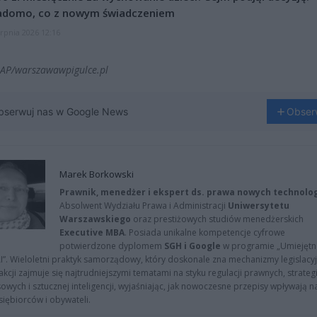
adomo, co z nowym świadczeniem
erpnia 2026 12:16
PAP/warszawawpigulce.pl
bserwuj nas w Google News
Obser
Marek Borkowski
Prawnik, menedżer i ekspert ds. prawa nowych technolog
Absolwent Wydziału Prawa i Administracji
Uniwersytetu
Warszawskiego
oraz prestiżowych studiów menedżerskich
Executive MBA
. Posiada unikalne kompetencje cyfrowe
potwierdzone dyplomem
SGH i Google
w programie „Umiejętn
AI”. Wieloletni praktyk samorządowy, który doskonale zna mechanizmy legislacyj
kcji zajmuje się najtrudniejszymi tematami na styku regulacji prawnych, strategi
owych i sztucznej inteligencji, wyjaśniając, jak nowoczesne przepisy wpływają n
iębiorców i obywateli.