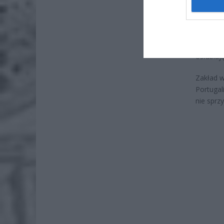
Powodem
branży p
Dodatko
osłabiają
Zakład w
Portugal
nie sprzy