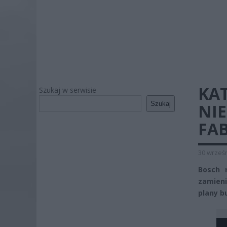
KA
Szukaj w serwisie
Szukaj
NIE
FAB
30 wrześn
Bosch 
zamieni
plany b