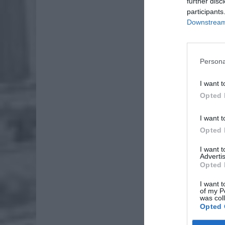
further disc
participants
Downstream 
Persona
I want t
Opted 
I want t
Opted 
ZOBA
I want 
Lid
Advertis
po
Opted 
4 si
I want t
of my P
Pie
was col
Wni
Opted 
4 si