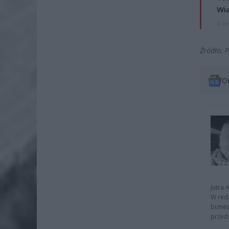
Wi
4 si
Źródło: 
O
Jutra 
W reda
biznes
przeds