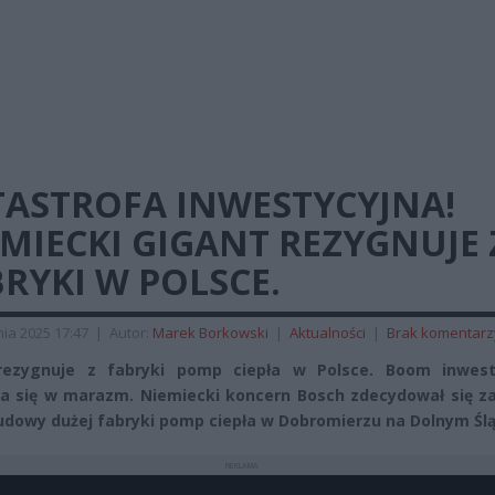
TASTROFA INWESTYCYJNA!
MIECKI GIGANT REZYGNUJE 
RYKI W POLSCE.
ia 2025 17:47
|
Autor:
Marek Borkowski
|
Aktualności
|
Brak komentarz
rezygnuje z fabryki pomp ciepła w Polsce. Boom inwest
a się w marazm. Niemiecki koncern Bosch zdecydował się za
udowy dużej fabryki pomp ciepła w Dobromierzu na Dolnym Śl
REKLAMA