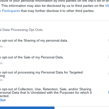
losure of your personal information by third parties on the IAB’s list of
. This information may also be disclosed by us to third parties on the
IA
Participants
that may further disclose it to other third parties.
ad
l Data Processing Opt Outs
o opt-out of the Sharing of my personal data.
In
o opt-out of the Sale of my Personal Data.
In
CZ RÓWNIEŻ:
to opt-out of processing my Personal Data for Targeted
l przecenił hit do kuchni. Air fryer tańszy aż o 150 zł, a to dop
ing.
czątek
In
erpnia 2026 16:06
o opt-out of Collection, Use, Retention, Sale, and/or Sharing
ersonal Data that Is Unrelated with the Purposes for which it
niądze dla milionów polskich rodzin. ZUS wypłacił już 173 mln z
lected.
oski wciąż można składać
Out
erpnia 2026 12:56