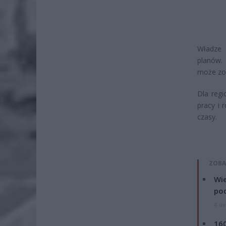
Władze 
planów. 
może zo
Dla regi
pracy i 
czasy.
ZOBA
Wie
po
4 si
160