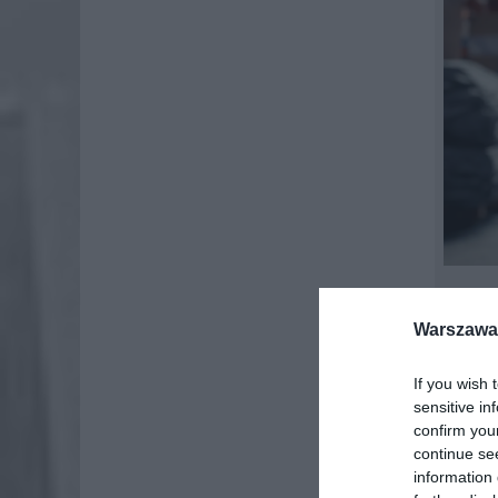
Warszawa 
Inwestyc
pracy. S
If you wish 
odłożony
sensitive in
confirm you
continue se
information 