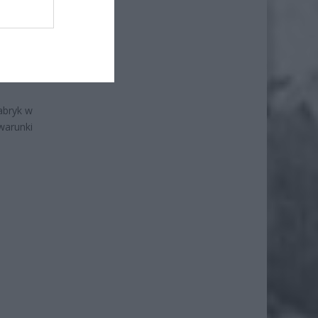
 rozwój
ładano.
, które
abryk w
warunki