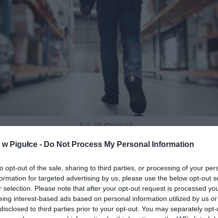
Fot. Shutterstock
w Pigułce -
Do Not Process My Personal Information
ja miała być warta około 1,2 miliarda złotych i stworzyć pół tysiąca
tart produkcji przewidywano na lata 2025–2026, jednak teraz projekt
to opt-out of the sale, sharing to third parties, or processing of your per
 na bliżej nieokreślony czas.
formation for targeted advertising by us, please use the below opt-out s
r selection. Please note that after your opt-out request is processed y
eing interest-based ads based on personal information utilized by us or
disclosed to third parties prior to your opt-out. You may separately opt-