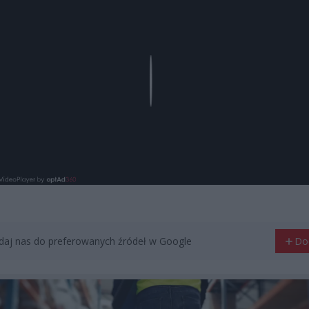
Play
aj nas do preferowanych źródeł w Google
Do