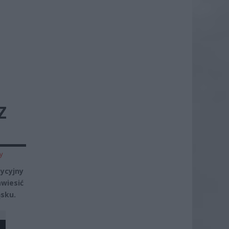
Z
y
ycyjny
wiesić
ąsku.