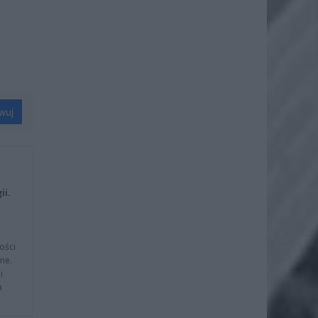
wuj
ii.
ości
ne.
i
a