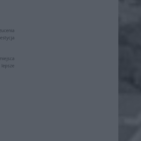
zucenia
estycja
miejsca
 lepsze