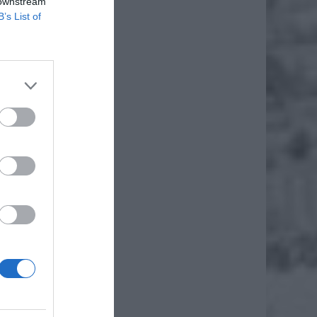
 downstream
B’s List of
iero
ł.