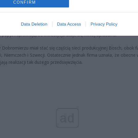
CONFIRM
 są niekorzystne prognozy dotyczące rynku. Bosch ocenia, że
omp ciepła w Europie będzie znacznie wolniejszy, niż wcześniej zak
Data Deletion
Data Access
Privacy Policy
wo na decyzję wpłynęła niepewność polityczna i gospodarcza
 popyt i sprawiają, że inwestycja staje się mniej opłacalna.
 Dobromierzu miał stać się częścią sieci produkcyjnej Bosch, obok f
ii, Niemczech i Szwecji. Ostatecznie jednak firma uznała, że obecne 
jają realizacji tak dużego przedsięwzięcia.
ad