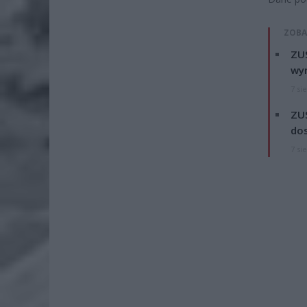
ZOBA
ZUS
wyn
7 si
ZUS
dos
7 si