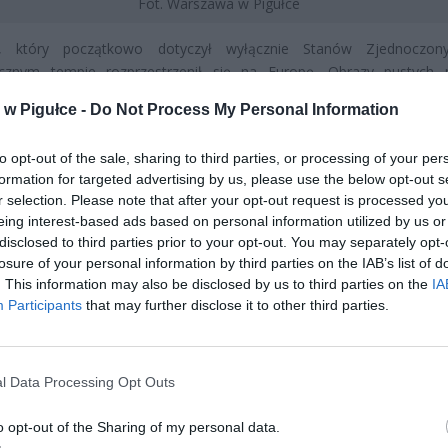
Fot. Warszawa w Pigułce
, który początkowo dotyczył wyłącznie Stanów Zjednoczon
icznym tempie rozprzestrzenił się na Europę. Obrazy pustych 
wych cen jajek w USA trafiły do światowych mediów, wywołują
w Pigułce -
Do Not Process My Personal Information
ównież we francuskich sklepach.
to opt-out of the sale, sharing to third parties, or processing of your per
formation for targeted advertising by us, please use the below opt-out s
r selection. Please note that after your opt-out request is processed y
eing interest-based ads based on personal information utilized by us or
disclosed to third parties prior to your opt-out. You may separately opt-
losure of your personal information by third parties on the IAB’s list of
. This information may also be disclosed by us to third parties on the
IA
ad
Participants
that may further disclose it to other third parties.
l Data Processing Opt Outs
o opt-out of the Sharing of my personal data.