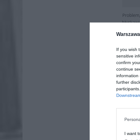
Problem
błyskaw
rekordo
Warszawa 
domina r
If you wish 
sensitive in
confirm you
continue se
information 
further disc
participants
Downstream 
Persona
I want t