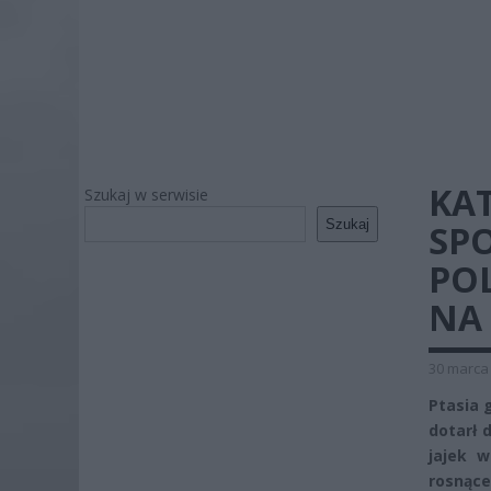
KA
Szukaj w serwisie
Szukaj
SPO
POL
NA
30 marca 
Ptasia 
dotarł 
jajek 
rosnące