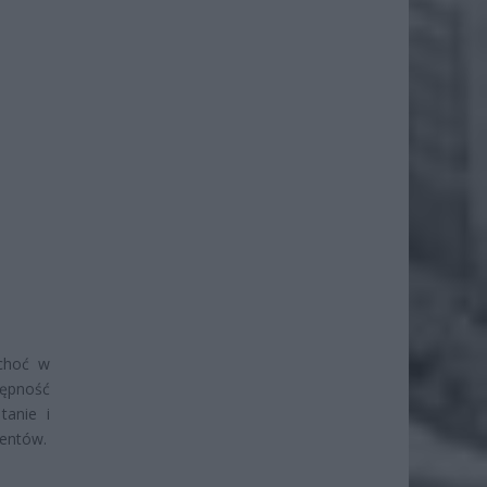
 choć w
tępność
tanie i
mentów.