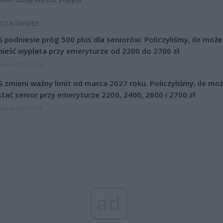
CZ RÓWNIEŻ:
 podniesie próg 500 plus dla seniorów. Policzyliśmy, ile może
ieść wypłata przy emeryturze od 2200 do 2700 zł
erpnia 2026 19:14
 zmieni ważny limit od marca 2027 roku. Policzyliśmy, ile mo
tać senior przy emeryturze 2200, 2400, 2600 i 2700 zł
erpnia 2026 13:23
ad