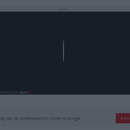
REKLAMA
Play
aj nas do preferowanych źródeł w Google
Do