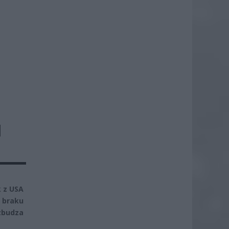
H
k z USA
– braku
zbudza