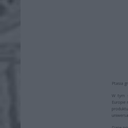
Ptasia gr
W tym s
Europie 
produkt
uniwersa
Dane pot