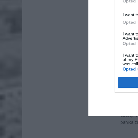
Opted 
ZOBA
I want t
26-
Opted 
Ter
I want 
8 si
Advertis
Opted 
Naw
I want t
rod
of my P
was col
7 si
Opted 
Konsume
W reakcj
zapasy 
Komitet
zaczęli
panika 