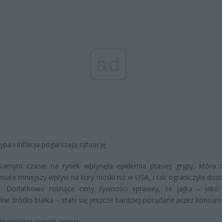
ad
ypa i inflacja pogarszają sytuację
amym czasie na rynek wpłynęła epidemia ptasiej grypy, która
miała mniejszy wpływ na kury nioski niż w USA, i tak ograniczyła dos
u. Dodatkowo rosnące ceny żywności sprawiły, że jajka – jako 
lne źródło białka – stały się jeszcze bardziej pożądane przez konsu
wierdzają wzrost popytu