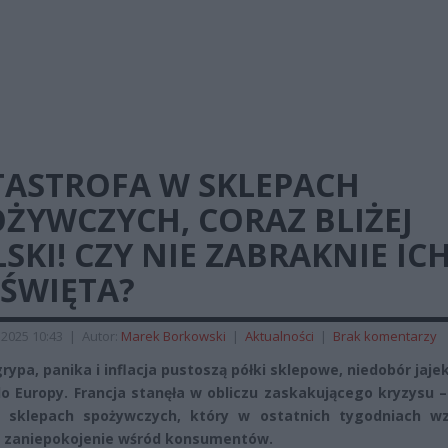
TASTROFA W SKLEPACH
ŻYWCZYCH, CORAZ BLIŻEJ
SKI! CZY NIE ZABRAKNIE IC
 ŚWIĘTA?
2025 10:43
|
Autor:
Marek Borkowski
|
Aktualności
|
Brak komentarzy
grypa, panika i inflacja pustoszą półki sklepowe, niedobór jaje
do Europy. Francja stanęła w obliczu zaskakującego kryzysu 
w sklepach spożywczych, który w ostatnich tygodniach w
 zaniepokojenie wśród konsumentów.