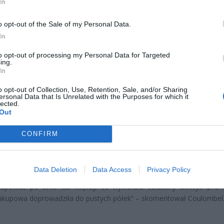
In
CZ RÓWNIEŻ:
o opt-out of the Sale of my Personal Data.
letni obywatel Ukrainy zaatakował zakonnicę i zerwał jej krzy
In
az nastąpił zwrot w sprawie
to opt-out of processing my Personal Data for Targeted
erpnia 2026 15:40
ing.
In
et 3600 zł miesięcznie zamiast 800+. Nowa propozycja dla
o opt-out of Collection, Use, Retention, Sale, and/or Sharing
ziców dzieci do 3. roku życia
ersonal Data that Is Unrelated with the Purposes for which it
lected.
erpnia 2026 19:29
Out
ncka panika pogłębia problem
CONFIRM
i na niepokojące doniesienia, wielu francuskich klientów zaczęło gr
jajek, co tylko pogłębiło kryzys. Loic Coulombel, wiceprzewod
Data Deletion
Data Access
Privacy Policy
u Promocji Jajek (CNPO), wskazał, że konsumenci zamiast jednej 
 kupować po dwie lub więcej, co wywołało sztuczny deficyt. „To 
zakupowa doprowadziła do pustych półek” – skomentował Coulombel