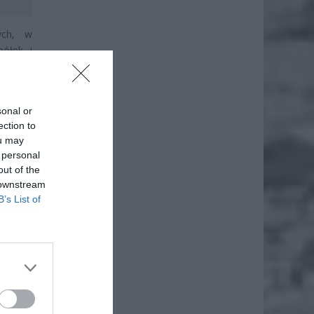
ych, w
półek i
c efekt
sonal or
ection to
ou may
 personal
out of the
 downstream
B’s List of