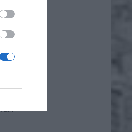
ż.
omadzić
niczący
paczki,
właśnie
.