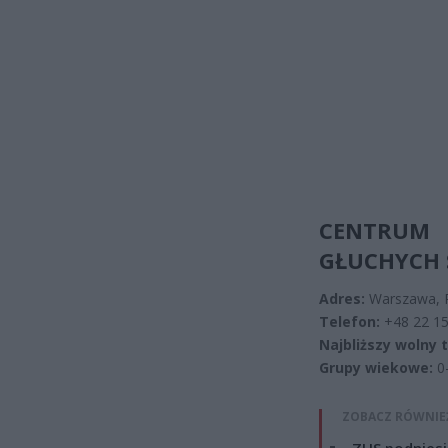
CENTRUM
GŁUCHYCH S
Adres:
Warszawa, 
Telefon:
+48 22 15
Najbliższy wolny 
Grupy wiekowe:
0-
ZOBACZ RÓWNIE
ZUS podniesie