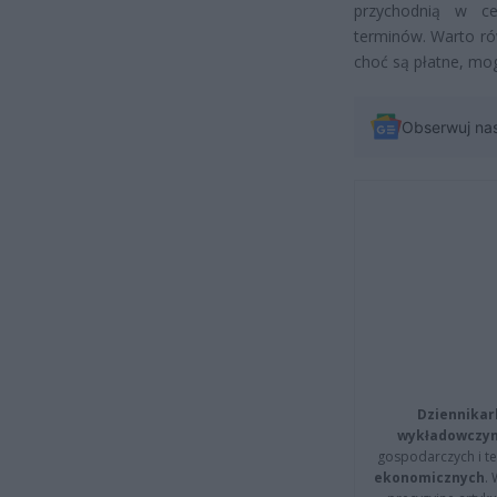
przychodnią w ce
terminów. Warto ró
choć są płatne, mog
Obserwuj na
Dziennikar
wykładowczyn
gospodarczych i t
ekonomicznych
.