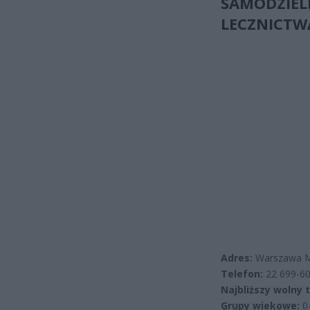
SAMODZIEL
LECZNICT
Adres:
Warszawa M
Telefon:
22 699-60
Najbliższy wolny 
Grupy wiekowe:
0-