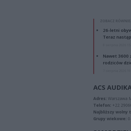
ZOBACZ RÓWNIE
26-letni obyw
Teraz nastąp
8 sierpnia 2026 15
Nawet 3600 z
rodziców dzie
7 sierpnia 2026 19
ACS AUDIKA 
Adres:
Warszawa Mo
Telefon:
+22 2906
Najbliższy wolny 
Grupy wiekowe:
0-