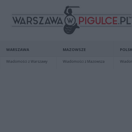
WARSZAWA
MAZOWSZE
POLSK
Wiadomości z Warszawy
Wiadomości z Mazowsza
Wiadomo