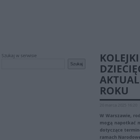
KOLEJK
Szukaj w serwisie
Szukaj
DZIECI
AKTUAL
ROKU
20 marca 2025 16:20
W Warszawie, rod
mogą napotkać n
dotyczące terminó
ramach Narodowe