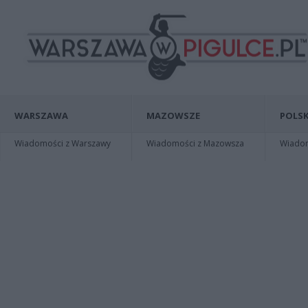
WARSZAWA
MAZOWSZE
POLSK
Wiadomości z Warszawy
Wiadomości z Mazowsza
Wiadomo