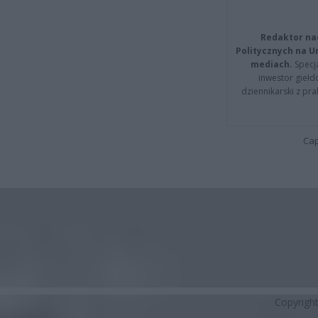
Redaktor na
Politycznych na 
mediach.
Specja
inwestor giełd
dziennikarski z pr
Cap
Copyrigh