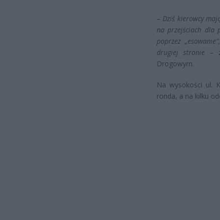
–
Dziś kierowcy maj
na przejściach dla 
poprzez „esowanie”
drugiej stronie
– z
Drogowym.
Na wysokości ul. K
ronda, a na kilku od