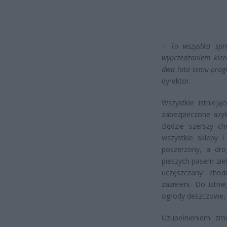
–
To wszystko spr
wyprzedzaniem kier
dwa lata temu progi
dyrektor.
Wszystkie istnieją
zabezpieczone azyl
Będzie szerszy ch
wszystkie sklepy 
poszerzony, a dro
pieszych pasem ziel
uczęszczany chod
zazieleni. Do istn
ogrody deszczowe, 
Uzupełnieniem zm