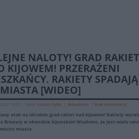
EJNE NALOTY! GRAD RAKIE
D KIJOWEM! PRZERAŻENI
SZKAŃCY. RAKIETY SPADAJĄ
MIASTA [WIDEO]
 2022 18:28
|
Autor:
Łukasz Rytel
|
Aktualności
|
Brak komentarzy
ny atak na Ukrainie grad rakiet nad Kijowem! Rakiety wyce
o Browary w obwodzie kijowskim! Wiadomo, że jest wielu ran
mistrz miasta.