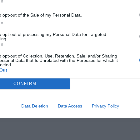
In
CZ RÓWNIEŻ:
o opt-out of the Sale of my Personal Data.
et 3600 zł miesięcznie zamiast 800+. Nowa propozycja dla
In
ziców dzieci do 3. roku życia
to opt-out of processing my Personal Data for Targeted
erpnia 2026 19:29
ing.
In
 podniesie próg 500 plus dla seniorów. Policzyliśmy, ile może
ieść wypłata przy emeryturze od 2200 do 2700 zł
o opt-out of Collection, Use, Retention, Sale, and/or Sharing
ersonal Data that Is Unrelated with the Purposes for which it
erpnia 2026 19:14
lected.
Out
 nagrania z miejsca ukazują w ogniu okoliczne tereny.
CONFIRM
ockets hit
#Kyiv
pic.twitter.com/95FtOEwLKm
Data Deletion
Data Access
Privacy Policy
EXTA (@nexta_tv)
February 28, 2022