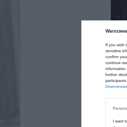
Warszawa 
If you wish 
sensitive in
confirm you
continue se
information 
further disc
participants
Downstream 
Persona
I want t