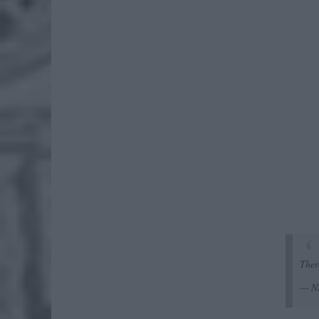
There
— N