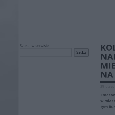
KOL
Szukaj w serwisie
Szukaj
NA
MIE
NA 
28 lutego
Zmasowa
w miast
tym Bur