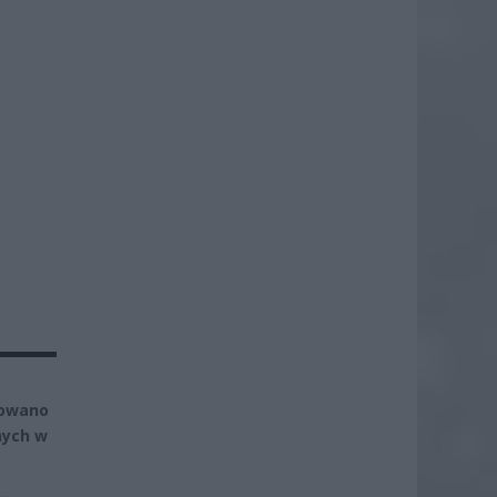
T
lowano
nych w