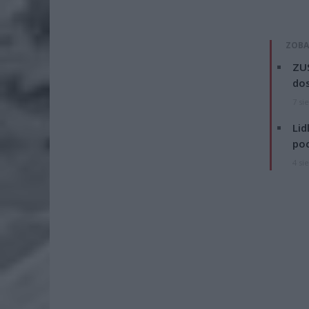
ZOBA
ZUS
dos
7 si
Lid
po
4 si