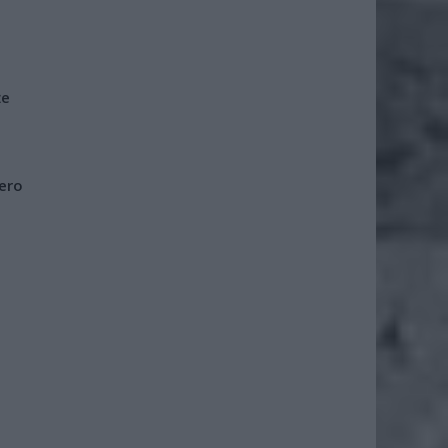
że
iero