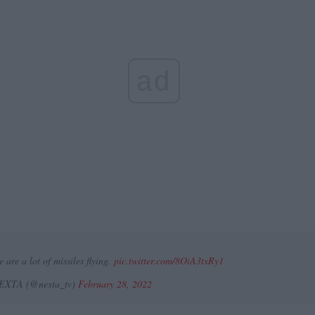
ad
 are a lot of missiles flying.
pic.twitter.com/8OiA3txRy1
EXTA (@nexta_tv)
February 28, 2022