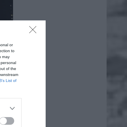
sonal or
ection to
ou may
 personal
out of the
 downstream
B’s List of