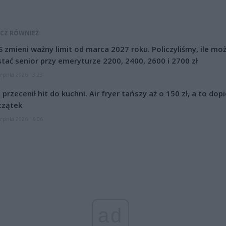
CZ RÓWNIEŻ:
 zmieni ważny limit od marca 2027 roku. Policzyliśmy, ile mo
tać senior przy emeryturze 2200, 2400, 2600 i 2700 zł
erpnia 2026 13:23
l przecenił hit do kuchni. Air fryer tańszy aż o 150 zł, a to dop
czątek
erpnia 2026 16:06
ad