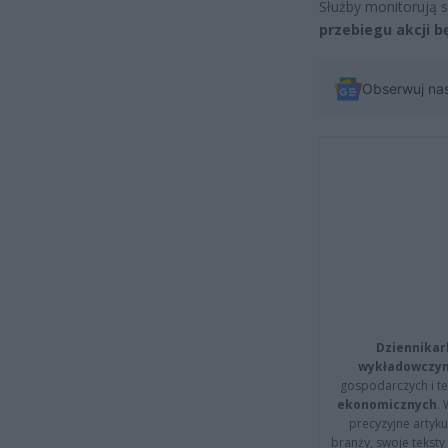
Służby monitorują s
przebiegu akcji 
Obserwuj na
Dziennikar
wykładowczyn
gospodarczych i t
ekonomicznych
.
precyzyjne artyku
branży, swoje tekst