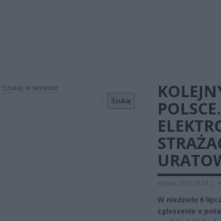
KOLEJN
Szukaj w serwisie
Szukaj
POLSCE.
ELEKTR
STRAŻA
URATOW
6 lipca 2025 20:34
|
A
W niedzielę 6 lip
zgłoszenie o poża