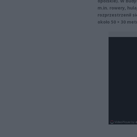
opolskie). W bud
m.in. rowery, hul
rozprzestrzenił s
około 50 × 30 met