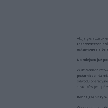
Akcja gaśnicza trwa
rozprzestrzenieni
ustawione na ter
Na miejscu już p
W działaniach ratow
pożarnicze
. Na mi
odwodu operacyjne
strażaków jest już 
Robot gaśniczy w
W razie potrzeby d