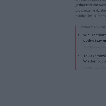
Jednostki Ratown
prowadzenie dział
byłoby zbyt niebezp
ZOBACZ RÓWNIE
Wielu senior
podwyższy e
4 sierpnia 2026 12
1600 zł mies
Wiadomo, co
4 sierpnia 2026 12