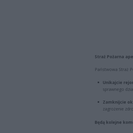
Straż Pożarna ap
Państwowa Straż Po
Unikajcie rej
sprawnego dział
Zamknijcie o
zagrożenie zdr
Będą kolejne kom