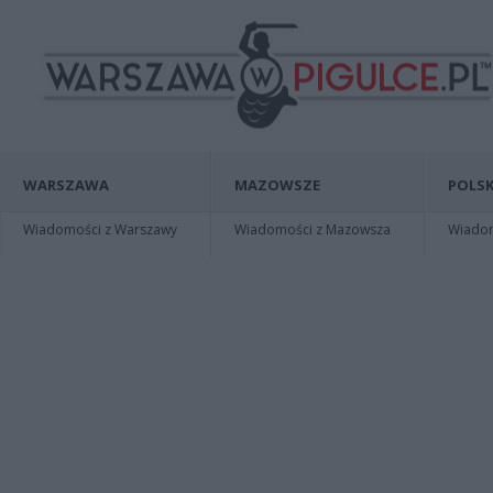
WARSZAWA
MAZOWSZE
POLSK
Wiadomości z Warszawy
Wiadomości z Mazowsza
Wiadomo