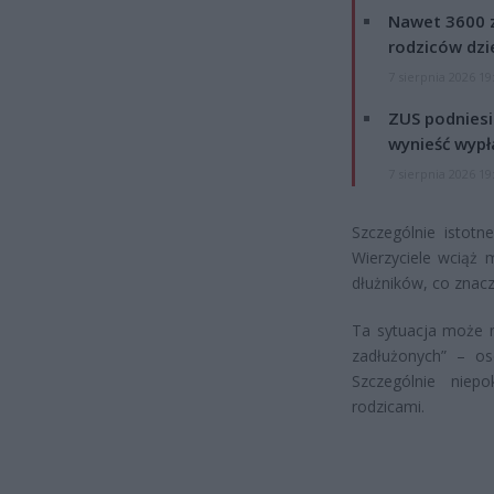
Nawet 3600 z
rodziców dzie
7 sierpnia 2026 19
ZUS podniesie
wynieść wypł
7 sierpnia 2026 19
Szczególnie istotn
Wierzyciele wciąż
dłużników, co znacz
Ta sytuacja może m
zadłużonych” – os
Szczególnie niep
rodzicami.