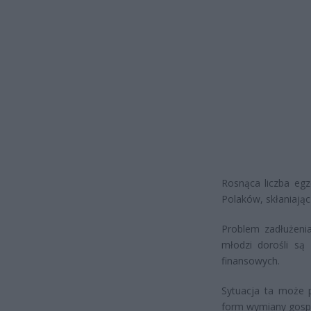
Rosnąca liczba eg
Polaków, skłaniając
Problem zadłużeni
młodzi dorośli są
finansowych.
Sytuacja ta może 
form wymiany gospo