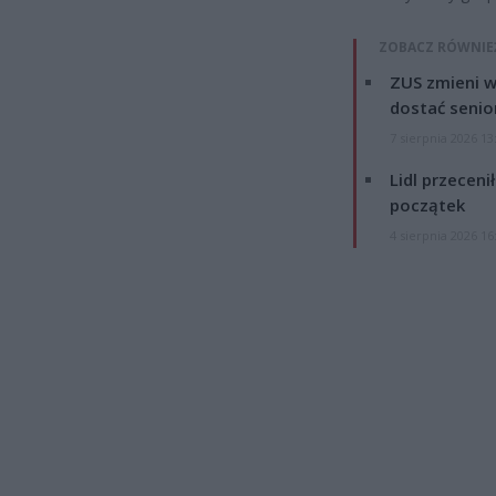
ZOBACZ RÓWNIE
ZUS zmieni w
dostać senio
7 sierpnia 2026 13
Lidl przeceni
początek
4 sierpnia 2026 16