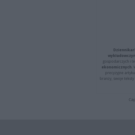
Dziennikar
wykładowczyn
gospodarczych i t
ekonomicznych
.
precyzyjne artyku
branży, swoje tekst
Cap