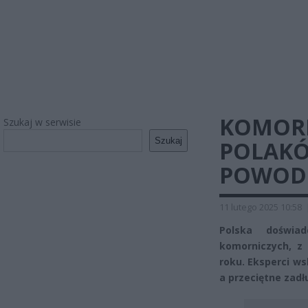
KOMORN
Szukaj w serwisie
Szukaj
POLAKÓ
POWOD
11 lutego 2025 10:58
Polska doświad
komorniczych, z
roku. Eksperci w
a przeciętne zadł