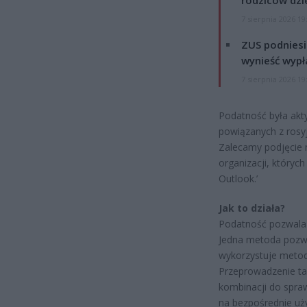
7 sierpnia 2026 19
ZUS podniesie
wynieść wypł
7 sierpnia 2026 19
Podatność była akt
powiązanych z rosy
Zalecamy podjęcie 
organizacji, któryc
Outlook.’
Jak to działa?
Podatność pozwala 
Jedna metoda pozwal
wykorzystuje metod
Przeprowadzenie tak
kombinacji do spra
na bezpośrednie uż