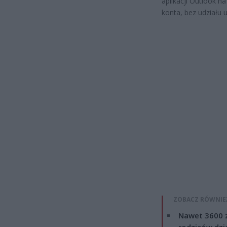
aplikacji Outlook 
konta, bez udziału 
ZOBACZ RÓWNIE
Nawet 3600 z
rodziców dzie