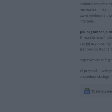
podatności przez cy
można tutaj: Hasła 
uwierzytelniania d
internetu.
Jak organizacje 
Firma Microsoft udo
czy jej użytkownicy
Jest ono dostępne d
https://microsoft.g
W przypadku wykryc
procedury obsługi 
Obserwuj na