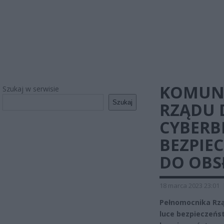
KOMUN
Szukaj w serwisie
Szukaj
RZĄDU 
CYBERB
BEZPIE
DO OBS
18 marca 2023 23:01
Pełnomocnika Rzą
luce bezpieczeńs