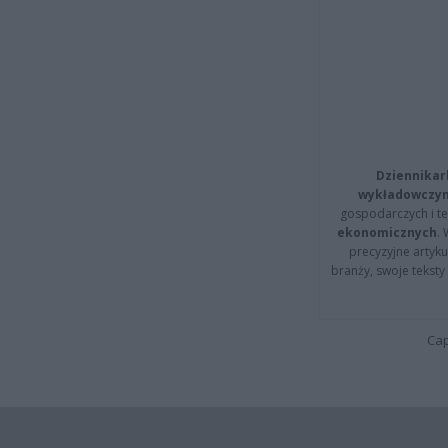
Dziennikar
wykładowczyn
gospodarczych i t
ekonomicznych
.
precyzyjne artyku
branży, swoje tekst
Cap