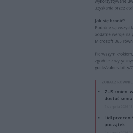
wykorzystywane uwi
uzyskania przez ata
Jak się bronić?
Podatne są wszystk
podatne wersje na p
Microsoft 365 równi
Pierwszym krokiem, 
zgodnie z wytyczny
guide/vulnerability
ZOBACZ RÓWNIE
ZUS zmieni w
dostać senio
7 sierpnia 2026 13
Lidl przeceni
początek
4 sierpnia 2026 16