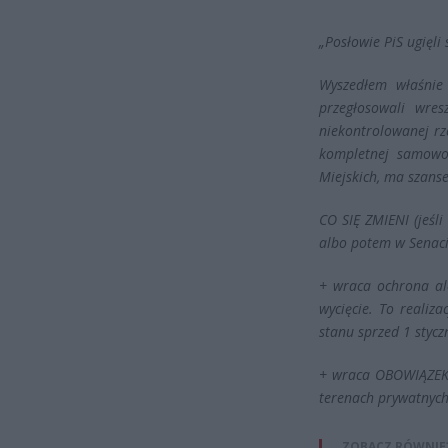
„Posłowie PiS ugięli 
Wyszedłem właśnie 
przegłosowali wres
niekontrolowanej rz
kompletnej samowol
Miejskich, ma szanse
CO SIĘ ZMIENI (jeśl
albo potem w Senaci
+ wraca ochrona al
wycięcie. To realiz
stanu sprzed 1 stycz
+ wraca OBOWIĄZEK 
terenach prywatnych
ZOBACZ RÓWNIE