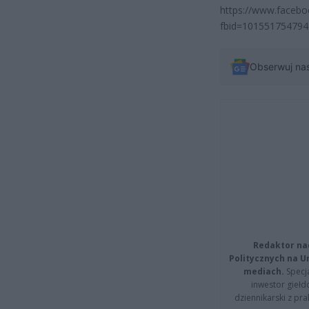
https://www.faceb
fbid=101551754794
Obserwuj na
Redaktor na
Politycznych na 
mediach.
Specja
inwestor giełd
dziennikarski z pr