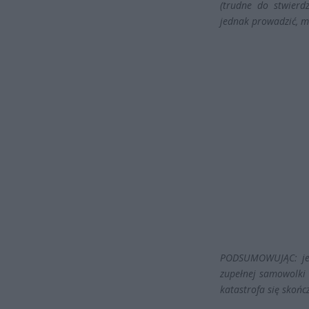
(trudne do stwierdz
jednak prowadzić, mu
PODSUMOWUJĄC: jeśl
zupełnej samowolki i
katastrofa się skońc