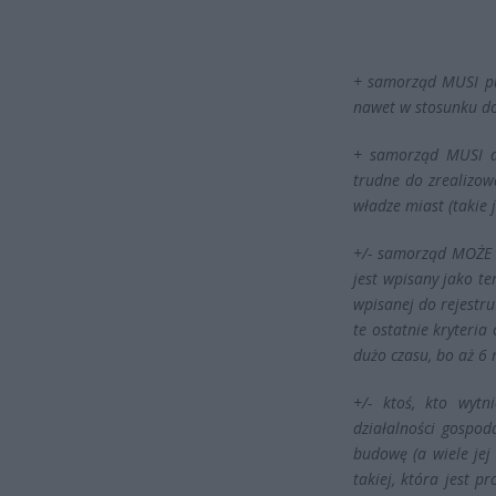
+ samorząd MUSI pu
nawet w stosunku do
+ samorząd MUSI do
trudne do zrealizowa
władze miast (takie 
+/- samorząd MOŻE z
jest wpisany jako te
wpisanej do rejestru
te ostatnie kryteria
dużo czasu, bo aż 6 
+/- ktoś, kto wytn
działalności gospod
budowę (a wiele jej
takiej, która jest p