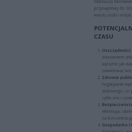
Mateusza Morawieck
przynajmniej do 20
więcej osób i instyt
POTENCJALN
CZASU
Oszczędności
zniesieniem zmi
wyraźne jak daw
zniwelować kor
Zdrowie publi
negatywnie wpł
dobowego, co j
cyklu snu i czuw
Bezpieczeńst
eliminując okr
na koncentracj
Gospodarka i 
działalności go