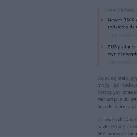
ZOBACZ RÓWNIE
Nawet 3600 z
rodziców dzie
7 sierpnia 2026 19
ZUS podniesie
wynieść wypł
7 sierpnia 2026 19
Co by się stało, g
mogą być zaskaku
znaczącym zmiano
zachęcające do akt
poranki, które mog
Zdrowie publiczne 
nagłe zmiany czas
problemów ze snem 