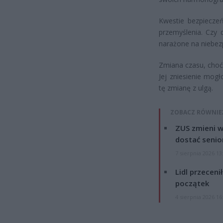
Kwestie bezpieczeń
przemyślenia. Czy 
narażone na niebez
Zmiana czasu, choć 
Jej zniesienie mogł
tę zmianę z ulgą.
ZOBACZ RÓWNIE
ZUS zmieni w
dostać senio
7 sierpnia 2026 13
Lidl przeceni
początek
4 sierpnia 2026 16