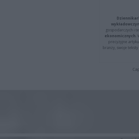
Dziennikar
wykładowczyn
gospodarczych i t
ekonomicznych
.
precyzyjne artyku
branży, swoje tekst
Cap