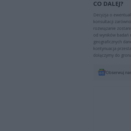
CO DALEJ?
Decyzja o ewentual
konsultacji zarówn
rozwiązanie zostani
od wyników badań n
geograficznych dane
kontynuacja przesta
dołączymy do grona 
Obserwuj na