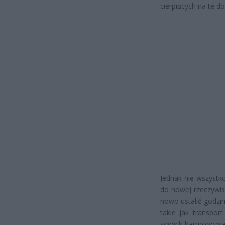
cierpiących na te do
Jednak nie wszystk
do nowej rzeczywis
nowo ustalić godzi
takie jak transpor
swoich harmonogr