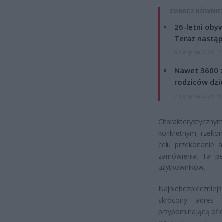
ZOBACZ RÓWNIE
26-letni obyw
Teraz nastąp
8 sierpnia 2026 15
Nawet 3600 z
rodziców dzie
7 sierpnia 2026 19
Charakterystycznym
konkretnym, rzeko
celu przekonanie 
zamówienia. Ta pe
użytkowników.
Najniebezpieczni
skrócony adres 
przypominającą ofi