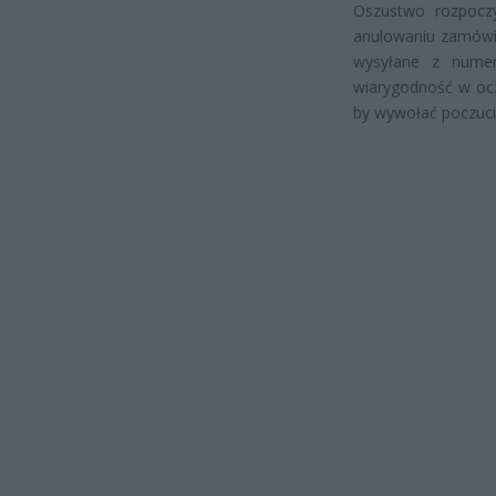
Oszustwo rozpocz
anulowaniu zamówi
wysyłane z numer
wiarygodność w ocz
by wywołać poczucie