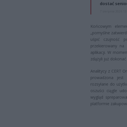
dostać senio
7 sierpnia 2026 13
Końcowym elemen
„pomyślne zatwierdz
uśpić czujność p
przekierowany na 
aplikacji. W momen
zdążyli już dokonać
Analitycy z CERT Or
prowadzona jest
rozsyłane do użytk
oszuści ciągle ud
wygląd spreparowa
platformie zakupow