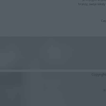
branży, swoje tekst
Cap
Copyrigh
K