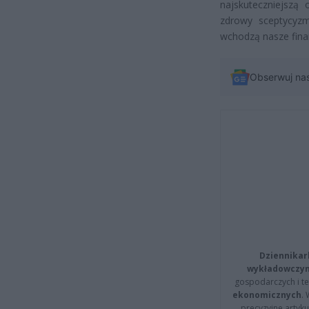
najskuteczniejszą
zdrowy sceptycyz
wchodzą nasze fina
Obserwuj na
Dziennikar
wykładowczyn
gospodarczych i t
ekonomicznych
.
precyzyjne artyku