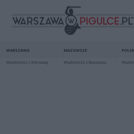
WARSZAWA
MAZOWSZE
POLSK
Wiadomości z Warszawy
Wiadomości z Mazowsza
Wiadomo