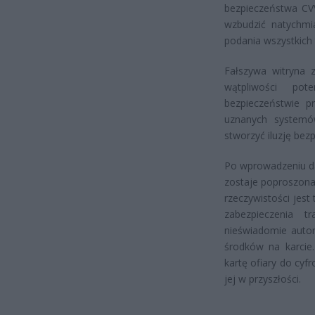
bezpieczeństwa CVV
wzbudzić natychmi
podania wszystkich 
Fałszywa witryna 
wątpliwości pot
bezpieczeństwie pr
uznanych systemó
stworzyć iluzję bezp
Po wprowadzeniu dan
zostaje poproszona
rzeczywistości jes
zabezpieczenia t
nieświadomie autor
środków na karcie
kartę ofiary do cyf
jej w przyszłości.