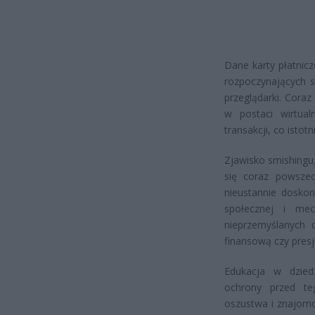
Dane karty płatnic
rozpoczynających s
przeglądarki. Coraz
w postaci wirtual
transakcji, co isto
Zjawisko smishingu
się coraz powszec
nieustannie doskon
społecznej i mec
nieprzemyślanych 
finansową czy presj
Edukacja w dzied
ochrony przed te
oszustwa i znajom