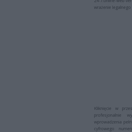
24-7.online-web-ve
wrażenie legalnego
Kliknięcie w prze
profesjonalnie w
wprowadzenia pełnyc
cyfrowego numer