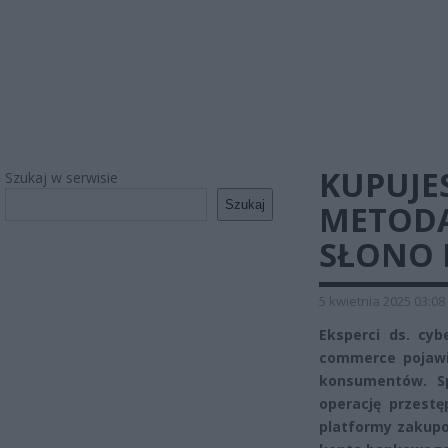
KUPUJE
Szukaj w serwisie
Szukaj
METODA
SŁONO 
5 kwietnia 2025 03:08
Eksperci ds. cy
commerce pojawił
konsumentów. Sp
operację przestę
platformy zakup