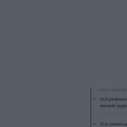
ZOBACZ RÓWNIE
ZUS podniesie
wynieść wypł
7 sierpnia 2026 19
ZUS zmieni w