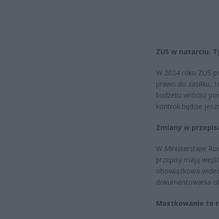
ZUS w natarciu. T
W 2024 roku ZUS prz
prawo do zasiłku, 
budżetu wróciło pon
kontroli będzie jes
Zmiany w przepisa
W Ministerstwie Ro
przepisy mają wejś
obowiązkowa wideow
dokumentowania o
Mostkowanie to n