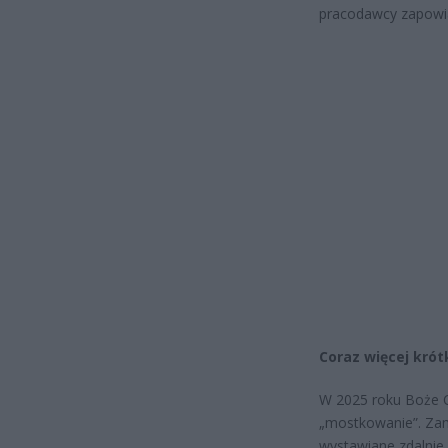
pracodawcy zapowi
Coraz więcej krót
W 2025 roku Boże C
„mostkowanie”. Zami
wystawiane zdalnie