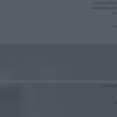
w prześwietlani
standardów sanita
pr
Cap
Copyrigh
K