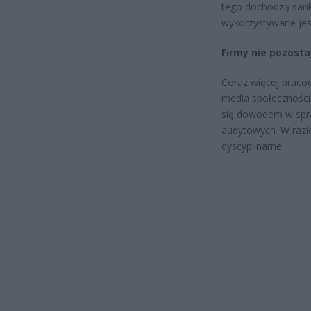
tego dochodzą sankc
wykorzystywane jest
Firmy nie pozosta
Coraz więcej praco
media społecznościo
się dowodem w spra
audytowych. W razi
dyscyplinarne.