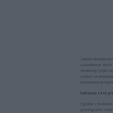
Zakład Ubezpieczeń
uzasadnione. Może 
weekendy ryzyko kon
uznano za nieupraw
konsekwencje karne
Fałszywe L4 to pr
Zgodnie z Kodeksem
przestępstwo. Artyk