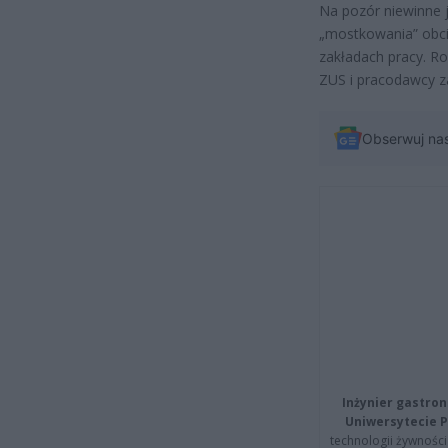
Na pozór niewinne 
„mostkowania” obcią
zakładach pracy. Ro
ZUS i pracodawcy za
Obserwuj na
Inżynier gastron
Uniwersytecie P
technologii żywności 