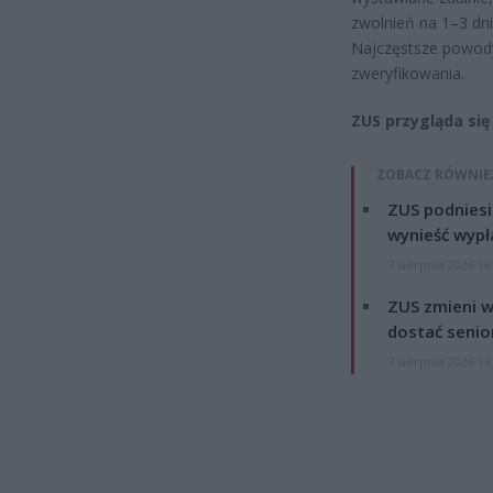
zwolnień na 1–3 dn
Najczęstsze powody?
zweryfikowania.
ZUS przygląda się
ZOBACZ RÓWNIE
ZUS podniesie
wynieść wypł
7 sierpnia 2026 19
ZUS zmieni w
dostać senio
7 sierpnia 2026 13