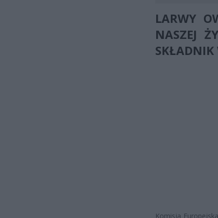
LARWY O
NASZEJ Ż
SKŁADNIK 
Komisja Europejsk