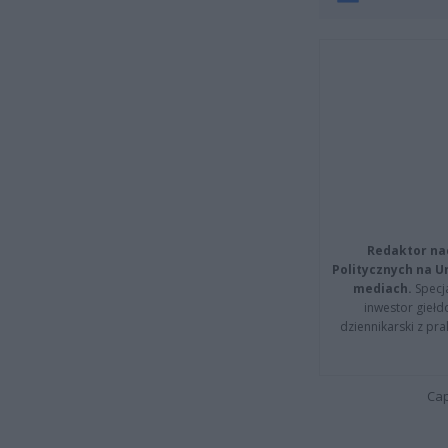
Redaktor na
Politycznych na 
mediach.
Specja
inwestor giełd
dziennikarski z pr
Cap