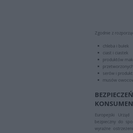
Zgodnie z rozporzą
chleba i bułek
ciast i ciastek
produktów ma
przetworzonych
serów i produk
musów owocowy
BEZPIEC
KONSUME
Europejski Urząd 
bezpieczny do spo
wyraźne ostrzeżen