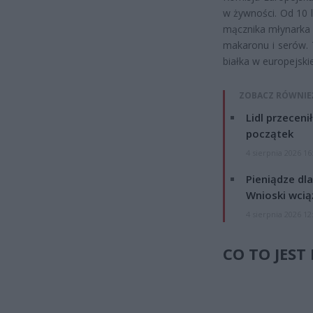
w żywności. Od 10 
mącznika młynarka 
makaronu i serów. 
białka w europejskie
ZOBACZ RÓWNIE
Lidl przeceni
początek
4 sierpnia 2026 16
Pieniądze dla
Wnioski wcią
4 sierpnia 2026 12
CO TO JES