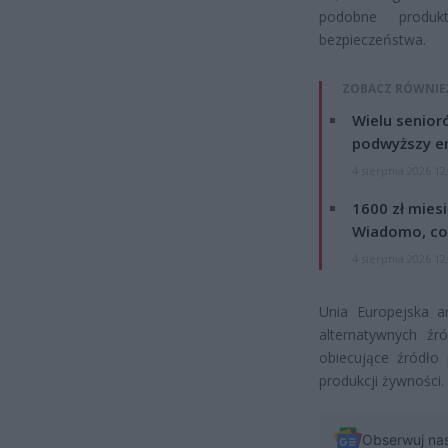
podobne produk
bezpieczeństwa.
ZOBACZ RÓWNIE
Wielu senior
podwyższy e
4 sierpnia 2026 12
1600 zł mies
Wiadomo, co
4 sierpnia 2026 12
Unia Europejska 
alternatywnych ź
obiecujące źródło
produkcji żywności.
Obserwuj na