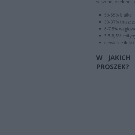
suszone, mielone i
50-55% białka
30-37% tłuszcz
6-7,5% węglo
5,5-8,5% chityn
niewielkie iloś
W JAKICH
PROSZEK?