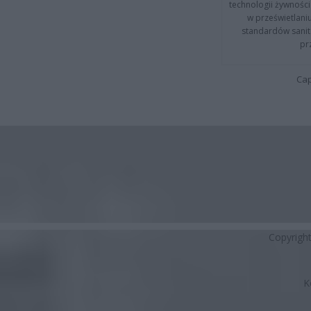
technologii żywności 
w prześwietlani
standardów sanita
pr
Cap
Copyrigh
K