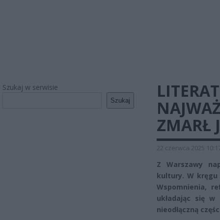
LITERA
Szukaj w serwisie
Szukaj
NAJWAŻ
ZMARŁ 
22 czerwca 2025 10:1
Z Warszawy napł
kultury. W kręgu
Wspomnienia, ref
układając się w 
nieodłączną częśc