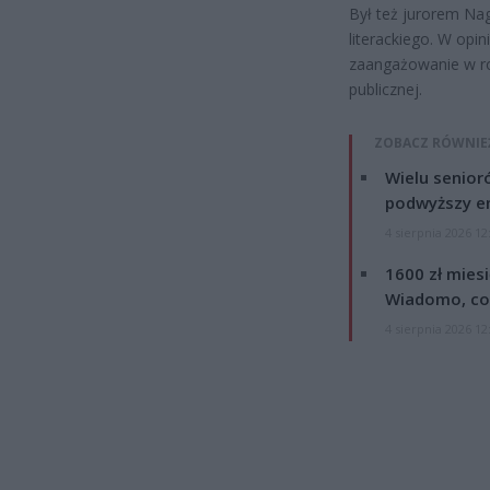
Był też jurorem Nag
literackiego. W opin
zaangażowanie w roz
publicznej.
ZOBACZ RÓWNIE
Wielu senior
podwyższy e
4 sierpnia 2026 12
1600 zł mies
Wiadomo, co
4 sierpnia 2026 12