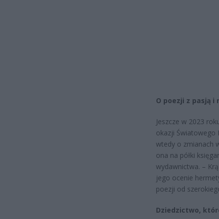
O poezji z pasją 
Jeszcze w 2023 rok
okazji Światowego 
wtedy o zmianach w 
ona na półki księga
wydawnictwa. – Krąg
jego ocenie hermet
poezji od szerokieg
Dziedzictwo, któr