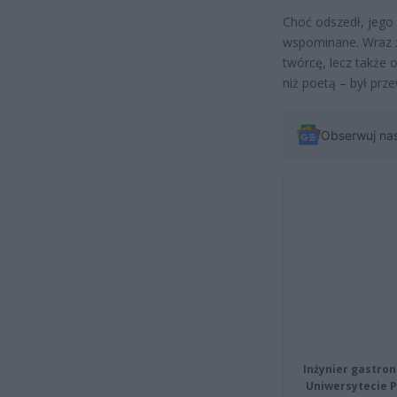
Choć odszedł, jego 
wspominane. Wraz ze
twórcę, lecz także 
niż poetą – był pr
Obserwuj na
Inżynier gastron
Uniwersytecie P