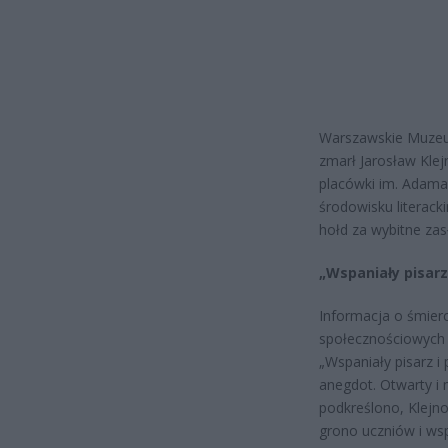
Warszawskie Muzeum
zmarł Jarosław Klejn
placówki im. Adama 
środowisku literac
hołd za wybitne zasł
„Wspaniały pisar
Informacja o śmier
społecznościowych 
„Wspaniały pisarz i 
anegdot. Otwarty i 
podkreślono, Klejno
grono uczniów i ws